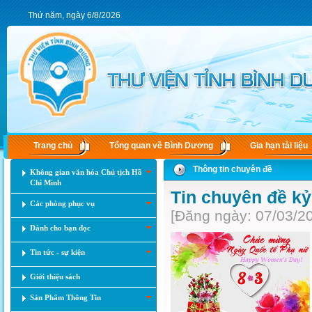
Thứ năm, ngày 6/8/2026
Trang chủ
Tổng quan về Bình Dương
Gia hạn tài liệu
Thông tin chuyên đề
Không gian văn hóa Chủ tịch Hồ
Chí Minh
Tin chuyên đề k
Các phòng phục vụ
[Đăng ngày: 07/03/2
Dành cho bạn đọc
Tin tức - sự kiện
Giới thiệu sách
Sản Phẩm Thông Tin