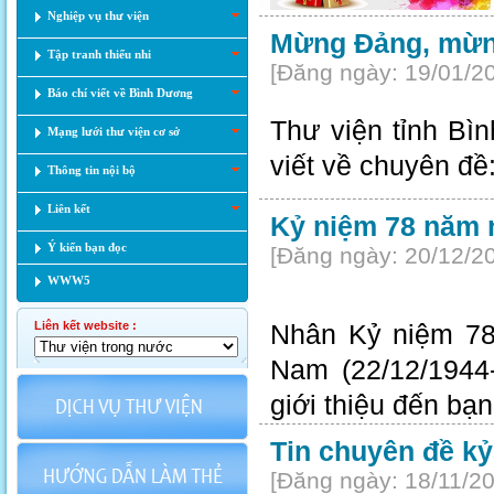
Nghiệp vụ thư viện
Mừng Đảng, mừn
Tập tranh thiếu nhi
[Đăng ngày: 19/01/2
Báo chí viết về Bình Dương
Thư viện tỉnh Bì
Mạng lưới thư viện cơ sở
viết về chuyên
Thông tin nội bộ
Liên kết
Kỷ niệm 78 năm 
Ý kiến bạn đọc
[Đăng ngày: 20/12/2
WWW5
Liên kết website :
Nhân Kỷ niệm 78
Nam (22/12/1944-
giới thiệu đến bạ
Tin chuyên đề kỷ
[Đăng ngày: 18/11/2