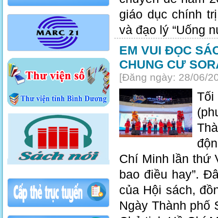
giáo dục chính t
và đạo lý “Uống n
EM VUI ĐỌC SÁC
CHUNG CƯ SOR
[Đăng ngày: 28/06/2
Tối
(ph
Thà
độn
Chí Minh lần thứ 
bao điều hay”. Đ
của Hội sách, đồ
Ngày Thành phố S