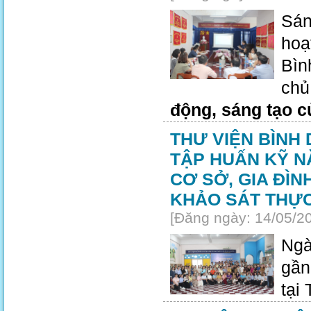
Sán
hoạ
Bìn
chủ
động, sáng tạo c
THƯ VIỆN BÌNH
TẬP HUẤN KỸ N
CƠ SỞ, GIA ĐÌ
KHẢO SÁT THỰC
[Đăng ngày: 14/05/2
Ngà
gần
tại