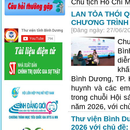
Chủ tịch Hồ Chí M
LAN TỎA THÓI 
CHƯƠNG TRÌNH 
[Đăng ngày: 27/06/2
Chư
Bìn
diễ
khấ
Bình Dương, TP. 
huynh và các em 
trong chuỗi Hội s
năm 2026, với chủ
Thư viện Bình Dư
2026 với chủ đề: