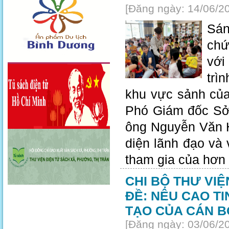
[Đăng ngày: 14/06/2
Sán
chư
với
trì
khu vực sảnh củ
Phó Giám đốc Sơ
ông Nguyễn Văn H
diện lãnh đạo và
tham gia của hơn 
CHI BỘ THƯ VI
ĐỀ: NÊU CAO T
TẠO CỦA CÁN B
[Đăng ngày: 03/06/2