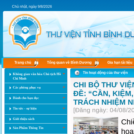
Chủ nhật, ngày 9/8/2026
Trang chủ
Tổng quan về Bình Dương
Gia hạn tài liệu
Tin hoạt động của thư viện
Không gian văn hóa Chủ tịch Hồ
Chí Minh
CHI BỘ THƯ VI
Các phòng phục vụ
ĐỀ: “CẦN, KIỆM
Dành cho bạn đọc
TRÁCH NHIỆM N
Tin tức - sự kiện
[Đăng ngày: 04/08/2
Giới thiệu sách
Chi
Sản Phẩm Thông Tin
hoạ