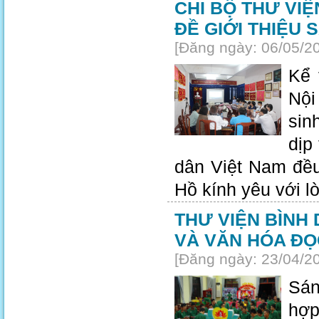
CHI BỘ THƯ VI
ĐỀ GIỚI THIỆU
[Đăng ngày: 06/05/2
Kể 
Nội
sin
dịp
dân Việt Nam đều
Hồ kính yêu với lò
THƯ VIỆN BÌNH 
VÀ VĂN HÓA ĐỌ
[Đăng ngày: 23/04/2
Sán
hợp