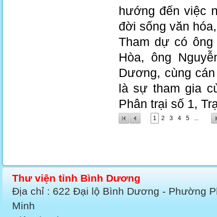
hướng đến việc n
đời sống văn hóa,
Tham dự có ông
Hòa, ông Nguyễ
Dương, cùng cán 
là sự tham gia 
Phân trại số 1, T
1
2
3
4
5
...
Thư viện tỉnh Bình Dương
Địa chỉ : 622 Đại lộ Bình Dương - Phường 
Minh