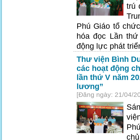
trú
Tru
Phú Giáo tổ chứ
hóa đọc Lần thứ 
động lực phát tri
Thư viện Bình D
các hoạt động c
lần thứ V năm 20
lương”
[Đăng ngày: 21/04/2
Sán
việ
Phú
chủ