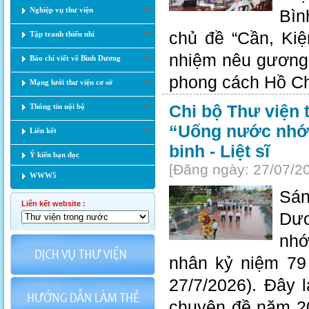
Nghiệp vụ thư viện
Bìn
chủ đề “Cần, Kiệ
Tập tranh thiếu nhi
nhiệm nêu gương 
Báo chí viết về Bình Dương
phong cách Hồ Ch
Mạng lưới thư viện cơ sở
Chi bộ Thư viện 
Thông tin nội bộ
“Uống nước nhớ
Liên kết
binh - Liệt sĩ
Ý kiến bạn đọc
[Đăng ngày: 27/07/2
WWW5
Sán
Liên kết website :
Dươ
nhớ
nhân kỷ niệm 79 
27/7/2026). Đây 
chuyên đề năm 20