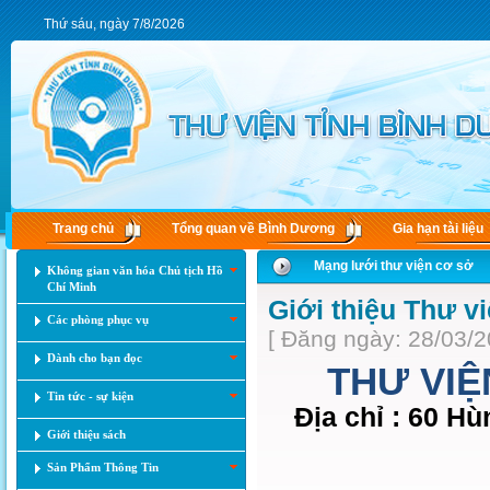
Thứ sáu, ngày 7/8/2026
Trang chủ
Tổng quan về Bình Dương
Gia hạn tài liệu
Mạng lưới thư viện cơ sở
Không gian văn hóa Chủ tịch Hồ
Chí Minh
Giới thiệu Thư v
Các phòng phục vụ
[ Đăng ngày: 28/03/2
Dành cho bạn đọc
THƯ VIỆ
Tin tức - sự kiện
Địa chỉ : 60 
Giới thiệu sách
Sản Phẩm Thông Tin