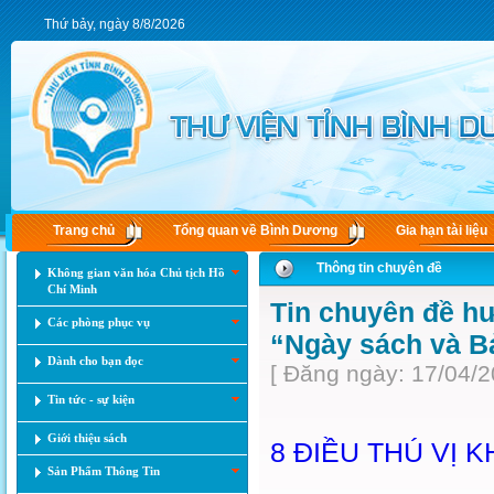
Thứ bảy, ngày 8/8/2026
Trang chủ
Tổng quan về Bình Dương
Gia hạn tài liệu
Thông tin chuyên đề
Không gian văn hóa Chủ tịch Hồ
Chí Minh
Tin chuyên đề h
Các phòng phục vụ
“Ngày sách và Bả
Dành cho bạn đọc
[ Đăng ngày: 17/04/2
Tin tức - sự kiện
Giới thiệu sách
8 ĐIỀU THÚ VỊ
Sản Phẩm Thông Tin