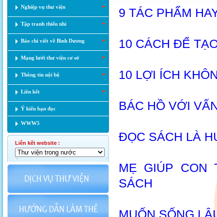
Nghiệp vụ thư viện
9 TÁC PHẨM HA
Tập tranh thiếu nhi
10 CÁCH ĐỂ TẠ
Báo chí viết về Bình Dương
Mạng lưới thư viện cơ sở
10 LỢI ÍCH KH
Thông tin nội bộ
Liên kết
BÁC HỒ VỚI VẤ
Ý kiến bạn đọc
WWW5
ĐỌC SÁCH LÀ H
Liên kết website :
MẸ GIÚP CON 
SÁCH
MUỐN SỐNG LÂU