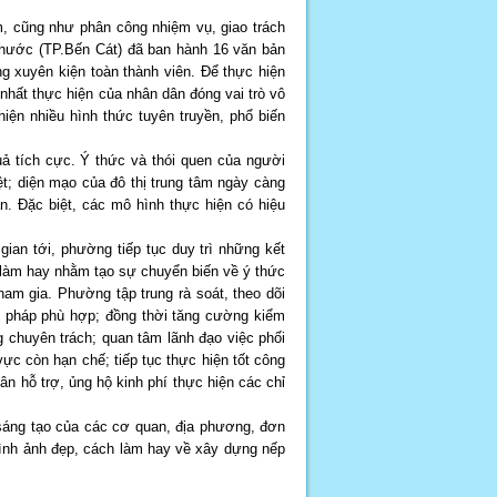
, cũng như phân công nhiệm vụ, giao trách
hước (TP.Bến Cát) đã ban hành 16 văn bản
ng xuyên kiện toàn thành viên. Để thực hiện
nhất thực hiện của nhân dân đóng vai trò vô
ện nhiều hình thức tuyên truyền, phổ biến
 tích cực. Ý thức và thói quen của người
t; diện mạo của đô thị trung tâm ngày càng
. Đặc biệt, các mô hình thực hiện có hiệu
an tới, phường tiếp tục duy trì những kết
 làm hay nhằm tạo sự chuyển biến về ý thức
am gia. Phường tập trung rà soát, theo dõi
iải pháp phù hợp; đồng thời tăng cường kiểm
g chuyên trách; quan tâm lãnh đạo việc phối
ực còn hạn chế; tiếp tục thực hiện tốt công
n hỗ trợ, ủng hộ kinh phí thực hiện các chỉ
sáng tạo của các cơ quan, địa phương, đơn
hình ảnh đẹp, cách làm hay về xây dựng nếp