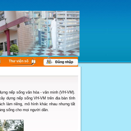
Thư viện số
Đăng nhập
 dựng nếp sống văn hóa - văn minh (VH-VM).
xây dựng nếp sống VH-VM trên địa bàn tỉnh
ách làm riêng, mô hình khác nhau nhưng tất
đáng sống cho mọi người dân.