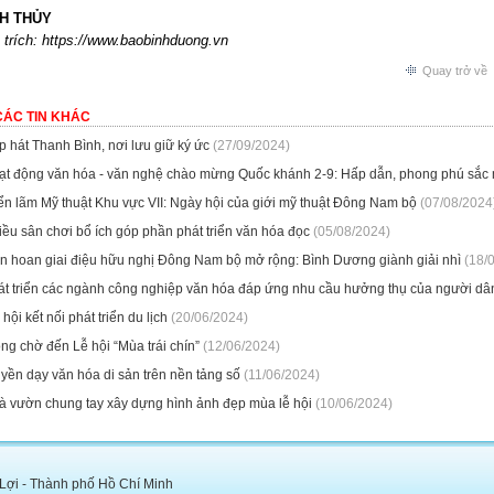
H THỦY
trích: https://www.baobinhduong.vn
Quay trở về
CÁC TIN KHÁC
p hát Thanh Bình, nơi lưu giữ ký ức
(27/09/2024)
ạt động văn hóa - văn nghệ chào mừng Quốc khánh 2-9: Hấp dẫn, phong phú sắc
ển lãm Mỹ thuật Khu vực VII: Ngày hội của giới mỹ thuật Đông Nam bộ
(07/08/2024
ều sân chơi bổ ích góp phần phát triển văn hóa đọc
(05/08/2024)
ên hoan giai điệu hữu nghị Đông Nam bộ mở rộng: Bình Dương giành giải nhì
(18/
t triển các ngành công nghiệp văn hóa đáp ứng nhu cầu hưởng thụ của người dâ
hội kết nối phát triển du lịch
(20/06/2024)
ng chờ đến Lễ hội “Mùa trái chín”
(12/06/2024)
yền dạy văn hóa di sản trên nền tảng số
(11/06/2024)
̀ vườn chung tay xây dựng hình ảnh đẹp mùa lễ hội
(10/06/2024)
 Lợi - Thành phố Hồ Chí Minh