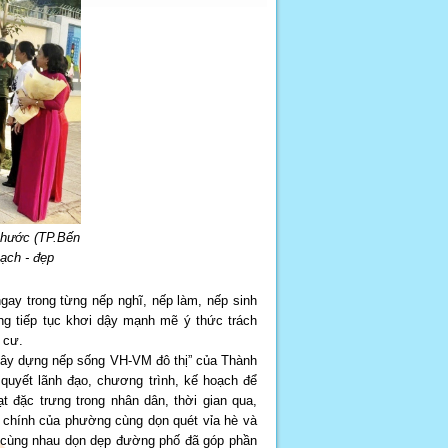
Phước (TP.Bến
ạch - đẹp
ay trong từng nếp nghĩ, nếp làm, nếp sinh
ng tiếp tục khơi dậy mạnh mẽ ý thức trách
 cư.
Xây dựng nếp sống VH-VM đô thị” của Thành
uyết lãnh đạo, chương trình, kế hoạch để
ạt đặc trưng trong nhân dân, thời gian qua,
 chính của phường cùng dọn quét vỉa hè và
n cùng nhau dọn dẹp đường phố đã góp phần