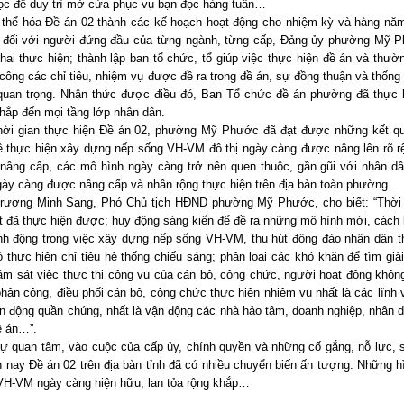
ọc để duy trì mở cửa phục vụ bạn đọc hàng tuần…
 thể hóa Đề án 02 thành các kế hoạch hoạt động cho nhiệm kỳ và hàng năm
 đối với người đứng đầu của từng ngành, từng cấp, Đảng ủy phường Mỹ P
khai thực hiện; thành lập ban tổ chức, tổ giúp việc thực hiện đề án và thườ
công các chỉ tiêu, nhiệm vụ được đề ra trong đề án, sự đồng thuận và thống 
quan trọng. Nhận thức được điều đó, Ban Tổ chức đề án phường đã thực hi
hắp đến mọi tầng lớp nhân dân.
hời gian thực hiện Đề án 02, phường Mỹ Phước đã đạt được những kết quả
ề thực hiện xây dựng nếp sống VH-VM đô thị ngày càng được nâng lên rõ rệ
nâng cấp, các mô hình ngày càng trở nên quen thuộc, gần gũi với nhân dân
gày càng được nâng cấp và nhân rộng thực hiện trên địa bàn toàn phường.
rương Minh Sang, Phó Chủ tịch HĐND phường Mỹ Phước, cho biết: “Thời gi
ốt đã thực hiện được; huy động sáng kiến để đề ra những mô hình mới, cách
nh động trong việc xây dựng nếp sống VH-VM, thu hút đông đảo nhân dân th
ộ thực hiện chỉ tiêu hệ thống chiếu sáng; phân loại các khó khăn để tìm g
iám sát việc thực thi công vụ của cán bộ, công chức, người hoạt động khôn
hân công, điều phối cán bộ, công chức thực hiện nhiệm vụ nhất là các lĩnh v
n động quần chúng, nhất là vận động các nhà hảo tâm, doanh nghiệp, nhân dâ
ề án…”.
ự quan tâm, vào cuộc của cấp ủy, chính quyền và những cố gắng, nỗ lực, 
n nay Đề án 02 trên địa bàn tỉnh đã có nhiều chuyển biến ấn tượng. Những 
VH-VM ngày càng hiện hữu, lan tỏa rộng khắp…