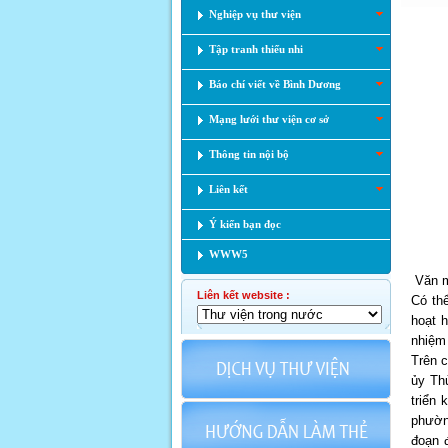
Nghiệp vụ thư viện
Tập tranh thiếu nhi
Báo chí viết về Bình Dương
Mạng lưới thư viện cơ sở
Thông tin nội bộ
Liên kết
Ý kiến bạn đọc
WWW5
Văn mi
Liên kết website :
Có th
hoạt 
nhiệm 
Trên 
ủy Th
triển 
phườn
đoạn 