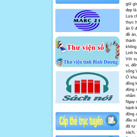
giữ gì
đẹp là
Lựa ch
thực h
ăn 0 đ
đề án,
thành
không
Linh h
Với s
vị, đế
sống 
Ở khu
đồng 
động 
nhằm 
Ngay 
hành k
động 
đầu sá
đã tự
sách, 