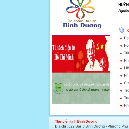
HUỲN
Nguồn 
Rạ
Ho
Tri
Nhi
Li
Phá
Cơ 
Trô
Tru
Nha
Thư viện tỉnh Bình Dương
Địa chỉ : 622 Đại lộ Bình Dương - Phường Phú