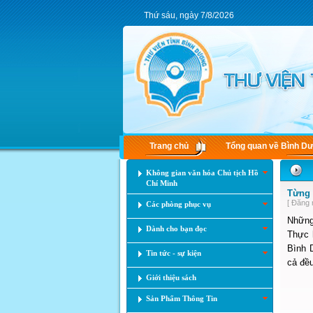
Thứ sáu, ngày 7/8/2026
Trang chủ
Tổng quan về Bình D
Không gian văn hóa Chủ tịch Hồ
Chí Minh
Từng 
[ Đăng 
Các phòng phục vụ
Những
Dành cho bạn đọc
Thực 
Bình D
Tin tức - sự kiện
cả đều
Giới thiệu sách
Sản Phẩm Thông Tin