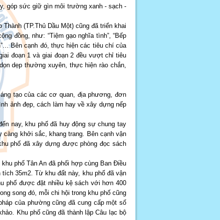
y, góp sức giữ gìn môi trường xanh - sạch -
p Thành (TP.Thủ Dầu Một) cũng đã triển khai
cộng đồng, như: “Tiệm gạo nghĩa tình”, “Bếp
h”… Bên cạnh đó, thực hiện các tiêu chí của
iai đoạn 1 và giai đoạn 2 đều vượt chỉ tiêu
 dọn dẹp thường xuyên, thực hiện rào chắn,
sáng tạo của các cơ quan, địa phương, đơn
hình ảnh đẹp, cách làm hay về xây dựng nếp
 đến nay, khu phố đã huy động sự chung tay
y càng khởi sắc, khang trang. Bên cạnh vận
, khu phố đã xây dựng được phòng đọc sách
n khu phố Tân An đã phối hợp cùng Ban Điều
n tích 35m2. Từ khu đất này, khu phố đã vận
u phố được đặt nhiều kệ sách với hơn 400
ng song đó, mỗi chi hội trong khu phố cũng
tư pháp của phường cũng đã cung cấp một số
khảo. Khu phố cũng đã thành lập Câu lạc bộ