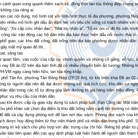
n cảnh quan xung quanh thêm sạch sẽ, đồng thời lan tỏa thông điệp chung ta
 không của riêng ai.
ọn các nội dung, mô hình sát với tình hình thực tế địa phương, phường Hiệ
iện nhiều mô hình ghi dấu ấn đậm nét với tiêu chí sống có trách nhiệm với 
ồng”, “Xe cấp cứu nhân đạo”, “Nhà trọ nhân ái”, “Tổ xe ôm vì đô thị văn min
 công tác vận động các hộ dân trên địa bàn thực hiện đấu nối nước thải ở g
 phố giao; các khu đất công, đất trống trên địa bàn phường được nhân dân
 gây mất mỹ quan đô thị…
oạt, sáng tạo
ự quan tâm, vào cuộc của cấp ủy, chính quyền và những cố gắng, nỗ lực, 
n nay Đề án 02 trên địa bàn tỉnh đã có nhiều chuyển biến ấn tượng. Những 
VH-VM ngày càng hiện hữu, lan tỏa rộng khắp.
 phố Tân An, phường Tân Đông Hiệp (TP.Dĩ An), từ khi triển khai Đề án 02
lòng từ người dân nên đã đạt được những kết quả tích cực, khu dân cư ngà
nhân dân trong các tổ tự đóng góp làm đường trị giá hàng trăm triệu đồng
phục vụ nhu cầu của nhân dân.
sau khi được cấp ủy giao xây dựng tủ sách pháp luật, Ban Công tác Mặt trậ
hu phố khảo sát chọn địa điểm là khu đất trống nằm cạnh hội trường có diệ
đổ đất và xây dựng phòng mở để làm nơi đọc sách. Phòng đọc sách của kh
ch được huy động thêm từ thư viện thành phố và nhân dân trong khu phố. So
 trang trí kệ sách cho phù hợp với đặc trưng của chi hội. Riêng bộ phận 
văn bản liên quan đến các quy định pháp luật hiện hành để người dân tham 