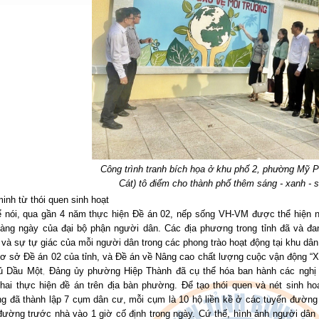
Công trình tranh bích họa ở khu phố 2, phường Mỹ 
Cát) tô điểm cho thành phố thêm sáng - xanh - s
nh từ thói quen sinh hoạt
ể nói, qua gần 4 năm thực hiện Đề án 02, nếp sống VH-VM được thể hiện ng
hàng ngày của đại bộ phận người dân. Các địa phương trong tỉnh đã và đa
và sự tự giác của mỗi người dân trong các phong trào hoạt động tại khu dân
cơ sở Đề án 02 của tỉnh, và Đề án về Nâng cao chất lượng cuộc vận động “
ủ Dầu Một, Đảng ủy phường Hiệp Thành đã cụ thể hóa ban hành các nghị q
khai thực hiện đề án trên địa bàn phường. Để tạo thói quen và nét sinh ho
g đã thành lập 7 cụm dân cư, mỗi cụm là 10 hộ liền kề ở các tuyến đường
đường trước nhà vào 1 giờ cố định trong ngày. Cứ thế, hình ảnh người dâ