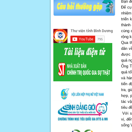
Bạn đ
Để cụ
nhiệm
triển 
thành 
cùng 
rộng k
Qua t
dân v
được 
quả n
Ông T
quả t
và hà
tiến đ
tra, g
hợp, p
tác vậ
tiêu đ
Với s
vị, đế
sống 