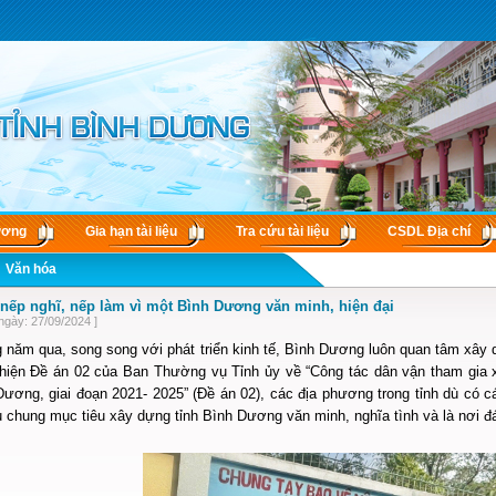
ương
Gia hạn tài liệu
Tra cứu tài liệu
CSDL Ðịa chí
Văn hóa
nếp nghĩ, nếp làm vì một Bình Dương văn minh, hiện đại
ngày: 27/09/2024 ]
 năm qua, song song với phát triển kinh tế, Bình Dương luôn quan tâm xây
hiện Đề án 02 của Ban Thường vụ Tỉnh ủy về “Công tác dân vận tham gia 
ương, giai đoạn 2021- 2025” (Đề án 02), các địa phương trong tỉnh dù có c
 chung mục tiêu xây dựng tỉnh Bình Dương văn minh, nghĩa tình và là nơi 