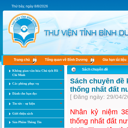
Thứ bảy, ngày 8/8/2026
Trang chủ
Tổng quan về Bình Dương
Gia hạn tài liệu
Sách chuyên đề
Không gian văn hóa Chủ tịch Hồ
Chí Minh
Sách chuyên đề 
Các phòng phục vụ
thống nhất đất n
Dành cho bạn đọc
[ Đăng ngày: 29/04/2
Tin tức - sự kiện
Nhân kỷ niệm 3
Giới thiệu sách
thống nhất đất nư
Sản Phẩm Thông Tin