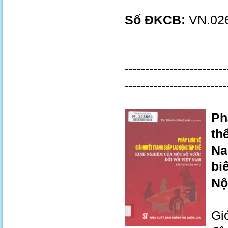
Số ĐKCB:
VN.026
-------------------------
-------------------------
Ph
th
Na
bi
Nộ
Gi