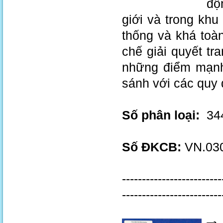
độ
giới và trong khu
thống và khá toà
chế giải quyết tr
những điểm mạnh
sánh với các quy
Số phân loại:
344
Số ĐKCB:
VN.030
-------------------------
-------------------------