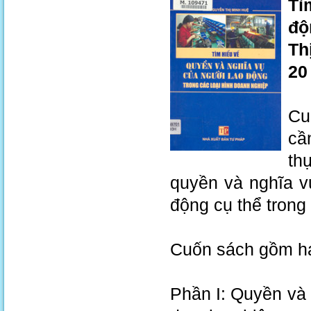
Tì
độ
Th
20
Cu
cầ
th
quyền và nghĩa v
động cụ thể trong
Cuốn sách gồm ha
Phần I: Quyền và 