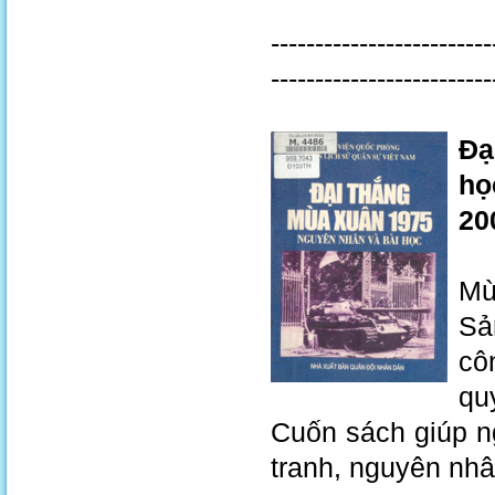
-------------------------
-------------------------
Đạ
họ
200
Mù
Sả
cô
qu
Cuốn sách giúp n
tranh, nguyên nhân