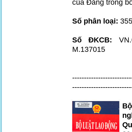
của Đảng trong bố
Số phân loại:
355
Số ĐKCB:
VN.0
M.137015
-------------------------
-------------------------
Bộ
ng
Qu