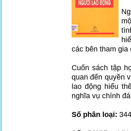
Ng
mộ
tì
hi
các bên tham gia 
Cuốn sách tập hợ
quan đến quyền v
lao động hiểu th
nghĩa vụ chính đ
Số phân loại:
344