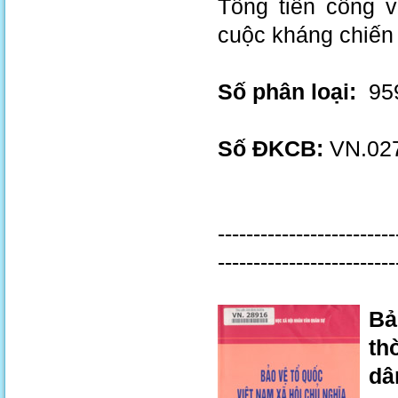
Tổng tiến công v
cuộc kháng chiến
Số phân loại:
959
Số ĐKCB:
VN.027
-------------------------
-------------------------
Bả
th
dân