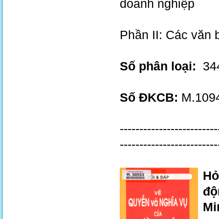
doanh nghiệp
Phần II: Các văn 
Số phân loại:
344
Số ĐKCB:
M.1094
-------------------------
-------------------------
Hỏ
độ
Min