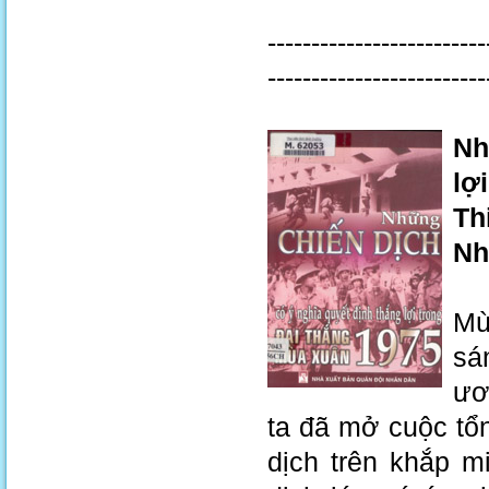
-------------------------
-------------------------
Nh
lợ
Th
Nh
Mù
sá
ươ
ta đã mở cuộc tổn
dịch trên khắp m