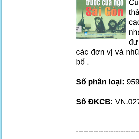
Cu
th
ca
nh
đư
các đơn vị và nhữ
bố .
Số phân loại:
959
Số ĐKCB:
VN.027
-------------------------