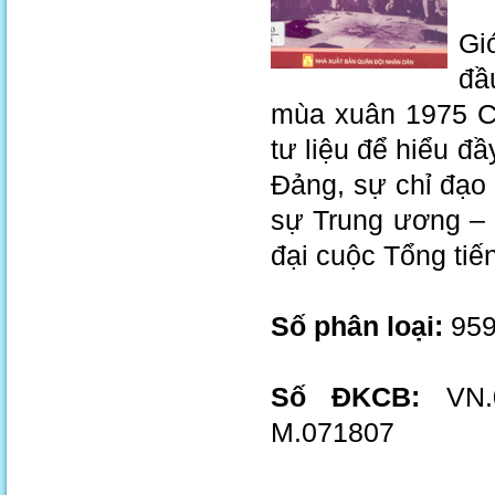
Gi
đầ
mùa xuân 1975 C
tư liệu để hiểu đ
Đảng, sự chỉ đạo
sự Trung ương – 
đại cuộc Tổng ti
Số phân loại:
959
Số ĐKCB:
VN.0
M.071807