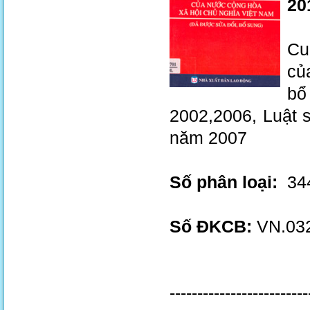
201
Cu
củ
bổ
2002,2006, Luật 
năm 2007
Số phân loại:
344
Số ĐKCB:
VN.032
-------------------------