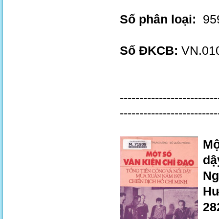
Số phân loại:
959
Số ĐKCB:
VN.010
-------------------------
-------------------------
Mộ
dậ
Ng
Hư
28