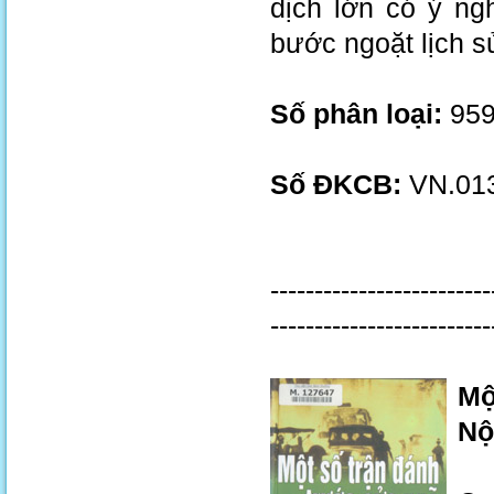
dịch lớn có ý ng
bước ngoặt lịch 
Số phân loại:
959
Số ĐKCB:
VN.013
-------------------------
-------------------------
Mộ
Nộ