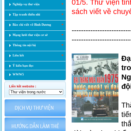
01/5. Thư viện tỉn
Nghiệp vụ thư viện
sách viết về chuy
Tập tranh thiếu nhi
Báo chí viết về Bình Dương
-------------------------
Mạng lưới thư viện cơ sở
-------------------------
Thông tin nội bộ
Liên kết
Đạ
tr
Ý kiến bạn đọc
WWW5
Ng
độ
Liên kết website :
Th
ti
th