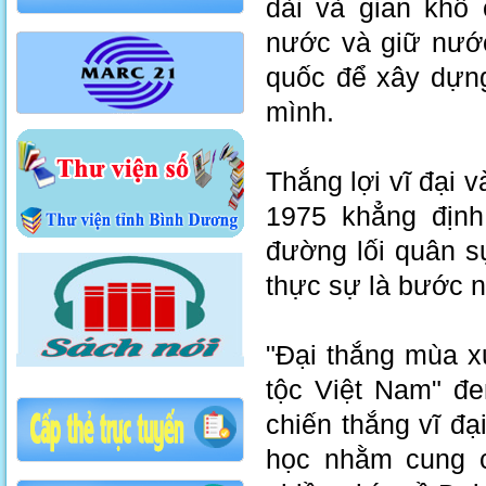
dài và gian khổ
nước và giữ nước
quốc để xây dựng
mình.
Thắng lợi vĩ đại 
1975 khẳng địn
đường lối quân s
thực sự là bước n
"Đại thắng mùa x
tộc Việt Nam" đe
chiến thắng vĩ đ
học nhằm cung c