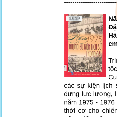
-------------------------
Nă
Đặ
Hà
c
Tr
tộ
Cu
các sự kiện lịch 
dựng lực lượng, 
năm 1975 - 1976 
thời cơ cho chiế