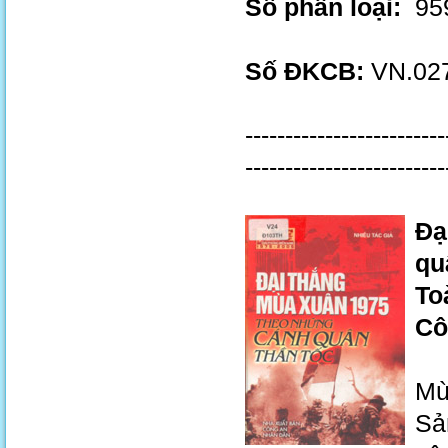
Số phân loại:
959
Số ĐKCB:
VN.027
-------------------------
-------------------------
Đạ
qu
To
Cô
Mù
Sả