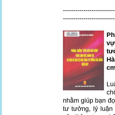
-------------------------
-------------------------
Ph
vự
tư
Hà
c
Lu
ch
nhằm giúp bạn đọ
tư tưởng, lý luận