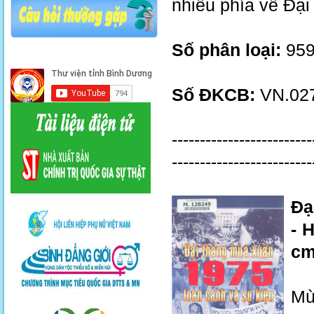
nhiều phía về Đạ
Số phân loại:
959
Số ĐKCB:
VN.027
-------------------------
-------------------------
Đạ
- 
c
Mù