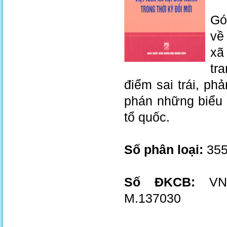
Gó
về
xã
tr
điểm sai trái, ph
phán những biểu 
tổ quốc.
Số phân loại:
355
Số ĐKCB:
VN.0
M.137030