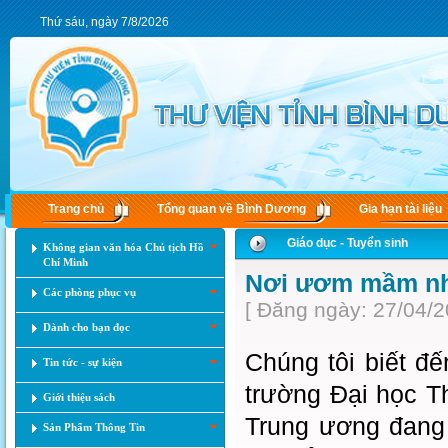
Thứ sáu, ngày 7/8/2026
Trang chủ
Tổng quan về Bình Dương
Gia hạn tài liệu
Giáo dục - Tuyển sinh
Không gian văn hóa Chủ tịch Hồ
Chí Minh
Nơi ươm mầm nhữ
Các phòng phục vụ
[ Đăng ngày: 27/04/2
Dành cho bạn đọc
Chúng tôi biết đ
Tin tức - sự kiện
trường Đại học T
Giới thiệu sách
Trung ương đang 
Sản Phẩm Thông Tin