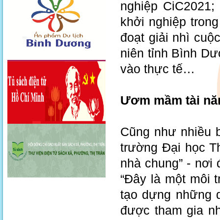
nghiệp CiC2021; 
khởi nghiệp tron
đoạt giải nhì cuộ
niên tỉnh Bình D
vào thực tế…
Ươm mầm tài nă
Cũng như nhiều b
trường Đại học T
nhà chung” - nơi 
“Đây là một môi 
tạo dựng những 
được tham gia nh