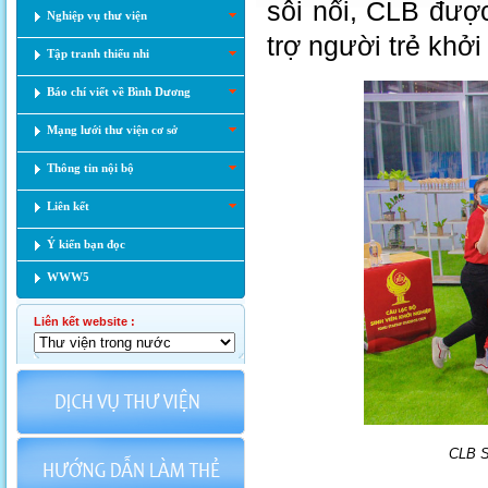
sôi nổi, CLB đượ
Nghiệp vụ thư viện
trợ người trẻ khởi
Tập tranh thiếu nhi
Báo chí viết về Bình Dương
Mạng lưới thư viện cơ sở
Thông tin nội bộ
Liên kết
Ý kiến bạn đọc
WWW5
Liên kết website :
CLB S