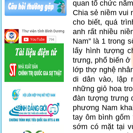
quan tổ chức năm
Chia sẻ niềm vui 
cho biết, quá tr
anh rất nhiều ni
Nam” là 1 trong s
lấy hình tượng c
trưng, phổ biến ở
lớp thợ nghệ nhâ
di dân vào, lập
những giỏ hoa tr
đàn tượng trưng 
phương Nam khai
tay ôm bình gốm 
sớm có mặt tại v