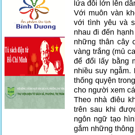
lứa đôi lớn lên d
Với muôn vàn kh
với tình yêu và
nhau đi đến hạnh
những thân cây c
vàng trắng (mủ c
để đổi lấy bằng
nhiều suy ngẫm. 
thống quyện tron
cho người xem cá
Theo nhà điêu kh
trên sau khi đượ
ngôn ngữ tạo hìn
gắm những thông 