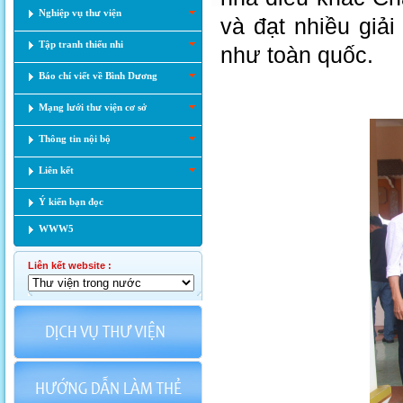
Nghiệp vụ thư viện
và đạt nhiều giải
Tập tranh thiếu nhi
như toàn quốc.
Báo chí viết về Bình Dương
Mạng lưới thư viện cơ sở
Thông tin nội bộ
Liên kết
Ý kiến bạn đọc
WWW5
Liên kết website :