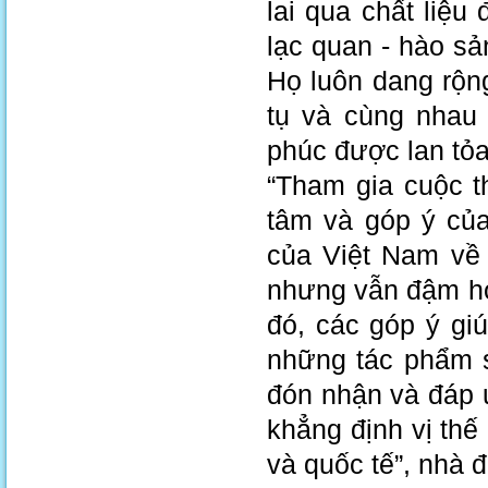
lai qua chất liệu
lạc quan - hào s
Họ luôn dang rộn
tụ và cùng nhau
phúc được lan tỏ
“Tham gia cuộc t
tâm và góp ý của
của Việt Nam về 
nhưng vẫn đậm hơi
đó, các góp ý gi
những tác phẩm 
đón nhận và đáp 
khẳng định vị thế
và quốc tế”, nhà 