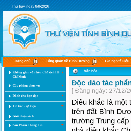
Thứ bảy, ngày 8/8/2026
Trang chủ
Tổng quan về Bình Dương
Gia hạn tài liệu
Văn hóa
Không gian văn hóa Chủ tịch Hồ
Chí Minh
Độc đáo tác phẩ
Các phòng phục vụ
[ Đăng ngày: 27/12/2
Dành cho bạn đọc
Điêu khắc là một 
Tin tức - sự kiện
trên đất Bình Dươ
Giới thiệu sách
trường Trung cấp
Sản Phẩm Thông Tin
nhà điêu khắc Ch