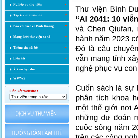
Nghiệp vụ thư viện
Thư viện Bình D
Tập tranh thiếu nhi
“AI 2041: 10 viễ
Báo chí viết về Bình Dương
và Chen Qiufan, 
hành năm 2023 có
Mạng lưới thư viện cơ sở
Đó là câu chuyệ
Thông tin nội bộ
vẫn mang tính xâ
Liên kết
nghệ phục vụ con
Ý kiến bạn đọc
WWW5
Cuốn sách là sư
Liên kết website :
phân tích khoa h
một thế giới nơi 
những dự đoán m
cuộc sống năm 204
trên các công nghệ