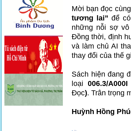
Mời bạn đọc cùn
tương lai”
để có
những nỗi sợ vô
Đồng thời, định
và làm chủ AI tha
thay đổi của thế 
Sách hiện đang đ
loại
006.3/A000I
Đọc
)
. Trân trọng 
Huỳnh Hồng Phu