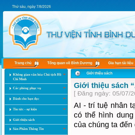
Thứ sáu, ngày 7/8/2026
Trang chủ
Tổng quan về Bình Dương
Gia hạn tài liệu
Giới thiệu sách
Không gian văn hóa Chủ tịch Hồ
Chí Minh
Giới thiệu sách 
Các phòng phục vụ
[ Đăng ngày: 05/07/2
Dành cho bạn đọc
AI - trí tuệ nhân 
Tin tức - sự kiện
có thể hình dung
Giới thiệu sách
của chúng ta đến 
Sản Phẩm Thông Tin