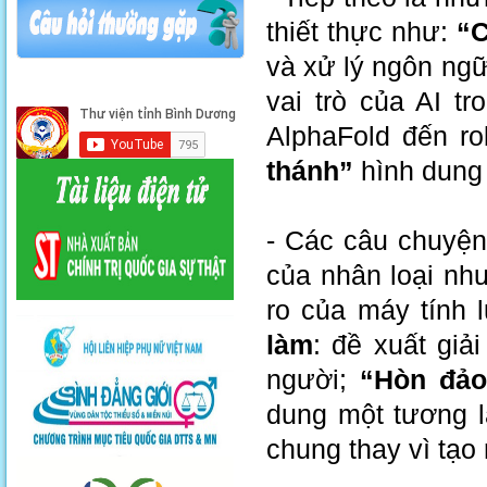
thiết thực như:
“C
và xử lý ngôn ngữ
vai trò của AI t
AlphaFold đến r
thánh”
hình dung 
- Các câu chuyện
của nhân loại nh
ro của máy tính 
làm
: đề xuất giả
người;
“Hòn đảo
dung một tương l
chung thay vì tạo