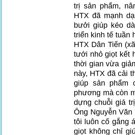
trị sản phẩm, nâ
HTX đã mạnh dạ
bưởi giúp kéo dà
triển kinh tế tuần
HTX Dân Tiến (xã
tưới nhỏ giọt kết
thời gian vừa giả
này, HTX đã cải t
giúp sản phẩm 
phương mà còn mở
dựng chuỗi giá t
Ông Nguyễn Văn T
tôi luôn cố gắng
giọt không chỉ g