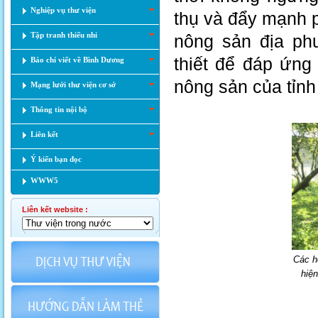
Nghiệp vụ thư viện
thụ và đẩy mạnh p
Tập tranh thiếu nhi
nông sản địa ph
thiết để đáp ứng
Báo chí viết về Bình Dương
nông sản của tỉnh 
Mạng lưới thư viện cơ sở
Thông tin nội bộ
Liên kết
Ý kiến bạn đọc
WWW5
Liên kết website :
Các h
hiệ