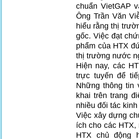
chuẩn VietGAP v
Ông Trần Văn Viễ
hiểu rằng thị trườ
gốc. Việc đạt ch
phẩm của HTX đứn
thị trường nước n
Hiện nay, các H
trực tuyến để t
Những thông tin 
khai trên trang đ
nhiều đối tác kin
Việc xây dựng chuỗ
ích cho các HTX, n
HTX chủ động hơ