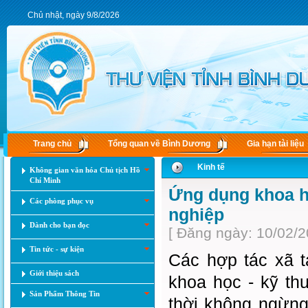
Chủ nhật, ngày 9/8/2026
Trang chủ
Tổng quan về Bình Dương
Gia hạn tài liệu
Kinh tế
Không gian văn hóa Chủ tịch Hồ
Chí Minh
Ứng dụng khoa họ
Các phòng phục vụ
nghiệp
Dành cho bạn đọc
[ Đăng ngày: 10/02/2
Tin tức - sự kiện
Các hợp tác xã 
Giới thiệu sách
khoa học - kỹ thu
Sản Phẩm Thông Tin
thời không ngừng 