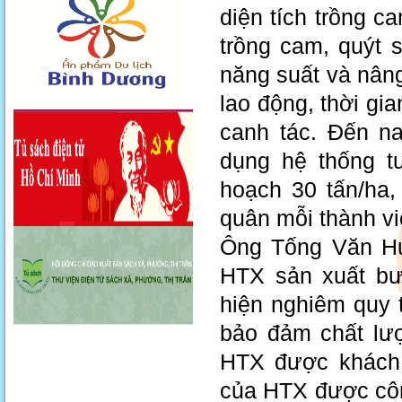
diện tích trồng c
trồng cam, quýt 
năng suất và nân
lao động, thời g
canh tác. Đến n
dụng hệ thống t
hoạch 30 tấn/ha, 
quân mỗi thành v
Ông Tống Văn Hư
HTX sản xuất bư
hiện nghiêm quy 
bảo đảm chất lư
HTX được khách
của HTX được côn