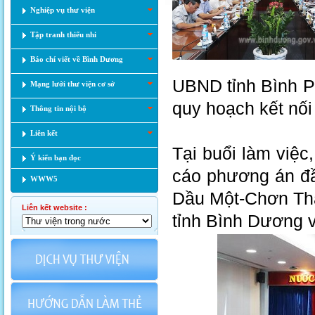
Nghiệp vụ thư viện
Tập tranh thiếu nhi
Báo chí viết về Bình Dương
UBND tỉnh Bình P
Mạng lưới thư viện cơ sở
quy hoạch kết nối
Thông tin nội bộ
Liên kết
Tại buổi làm việc
Ý kiến bạn đọc
cáo phương án đầ
WWW5
Dầu Một-Chơn Thà
Liên kết website :
tỉnh Bình Dương 