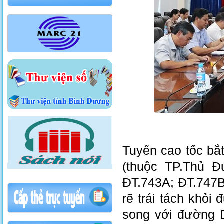
Tuyến cao tốc bắt
(thuộc TP.Thủ Đ
ĐT.743A; ĐT.747B
rẽ trái tách khỏi
song với đường 