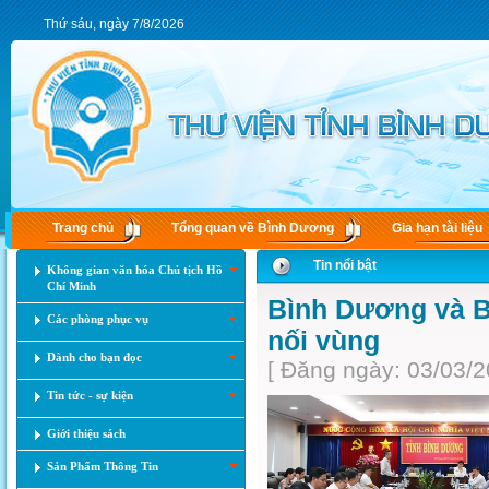
Thứ sáu, ngày 7/8/2026
Trang chủ
Tổng quan về Bình Dương
Gia hạn tài liệu
Tin nổi bật
Không gian văn hóa Chủ tịch Hồ
Chí Minh
Bình Dương và Bì
Các phòng phục vụ
nối vùng
Dành cho bạn đọc
[ Đăng ngày: 03/03/2
Tin tức - sự kiện
Giới thiệu sách
Sản Phẩm Thông Tin