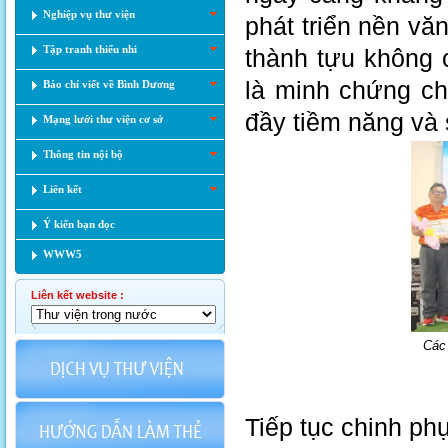
Nghiệp vụ thư viện
phát triển nền vă
Tập tranh thiếu nhi
thành tựu không 
là minh chứng c
Báo chí viết về Bình Dương
đầy tiềm năng và 
Mạng lưới thư viện cơ sở
Thông tin nội bộ
Liên kết
Ý kiến bạn đọc
WWW5
Liên kết website :
Các
Tiếp tục chinh ph