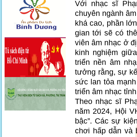
Với nhạc sĩ Ph
chuyên ngành âm 
khá cao, phần lớn
gian tới sẽ có th
viên âm nhạc ở đ
kinh nghiệm giữa
triển nền âm nh
tưởng rằng, sự kết
sức lan tỏa mạnh
triển âm nhạc tỉn
Theo nhạc sĩ P
năm 2024, Hội V
bậc”. Các sự kiện
chơi hấp dẫn và 