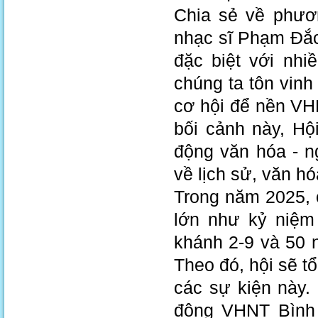
Chia sẻ về phươ
nhạc sĩ Phạm 
đặc biệt với nhi
chúng ta tôn vinh
cơ hội để nền VH
bối cảnh này, Hộ
động văn hóa - n
về lịch sử, văn h
Trong năm 2025, ca
lớn như kỷ niệm
khánh 2-9 và 50 
Theo đó, hội sẽ t
các sự kiện này.
động VHNT Bình 