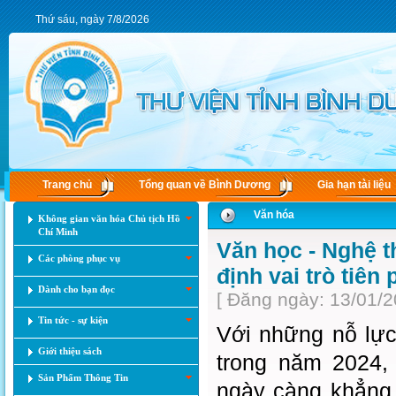
Thứ sáu, ngày 7/8/2026
Trang chủ
Tổng quan về Bình Dương
Gia hạn tài liệu
Văn hóa
Không gian văn hóa Chủ tịch Hồ
Chí Minh
Văn học - Nghệ 
Các phòng phục vụ
định vai trò tiên
Dành cho bạn đọc
[ Đăng ngày: 13/01/2
Tin tức - sự kiện
Với những nỗ lực
Giới thiệu sách
trong năm 2024, 
Sản Phẩm Thông Tin
ngày càng khẳng 