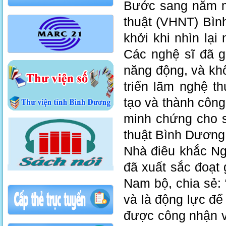
Bước sang năm mớ
thuật (VHNT) Bìn
khởi khi nhìn lạ
Các nghệ sĩ đã g
năng động, và khô
triển lãm nghệ t
tạo và thành công
minh chứng cho s
thuật Bình Dương
Nhà điêu khắc Ng
đã xuất sắc đoạt 
Nam bộ, chia sẻ: 
và là động lực để 
được công nhận v