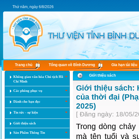
Thứ năm, ngày 6/8/2026
Trang chủ
Tổng quan về Bình Dương
Gia hạn tài liệu
Giới thiệu sách
Không gian văn hóa Chủ tịch Hồ
Chí Minh
Giới thiệu sách: 
Các phòng phục vụ
của thời đại (Ph
Dành cho bạn đọc
2025)
Tin tức - sự kiện
[ Đăng ngày: 18/05/2
Giới thiệu sách
Trong dòng chảy 
Sản Phẩm Thông Tin
mà tên tuổi và s