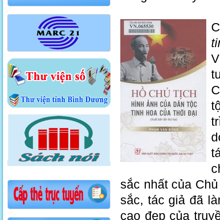
C
t
V
t
C
t
t
d
t
c
sắc nhất của Chủ 
sắc, tác giả đã l
cao đẹp của truyề