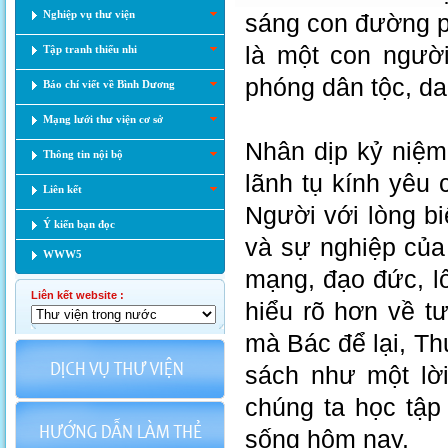
Nghiệp vụ thư viện
sáng con đường ph
là một con người
Tập tranh thiếu nhi
phóng dân tộc, da
Báo chí viết về Bình Dương
Mạng lưới thư viện cơ sở
Nhân dịp kỷ niệm
Thông tin nội bộ
lãnh tụ kính yêu
Liên kết
Người với lòng b
Ý kiến bạn đọc
và sự nghiệp của
WWW5
mạng, đạo đức, l
Liên kết website :
hiểu rõ hơn về t
mà Bác để lại, Th
sách như một lời
chúng ta học tập
sống hôm nay.