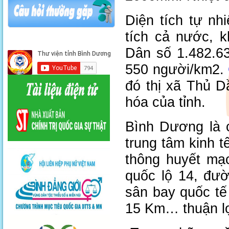
Diện tích tự nh
tích cả nước, 
Dân số 1.482.63
550 người/km2.
đó thị xã Thủ Dầ
hóa của tỉnh.
Bình Dương là 
trung tâm kinh t
thông huyết mạ
quốc lộ 14, đư
sân bay quốc tế
15 Km… thuận lợi