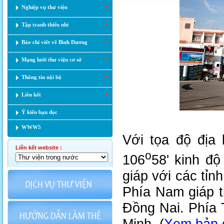
Nghiệp vụ thư viện
Tập tranh thiếu nhi
Báo chí viết về Bình Dương
Mạng lưới thư viện cơ sở
Thông tin nội bộ
Liên kết
Ý kiến bạn đọc
WWW5
Với tọa độ địa 
Liên kết website :
o
106
58' kinh đ
giáp với các tỉn
Phía
Nam
giáp t
Đồng Nai. Phía 
Minh. (
Xem bản 