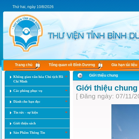
Thứ hai, ngày 10/8/2026
Trang chủ
Tổng quan về Bình Dương
Gia hạn tài liệu
Giới thiệu chung
Không gian văn hóa Chủ tịch Hồ
Chí Minh
Giới thiệu chung
Các phòng phục vụ
[ Đăng ngày: 07/11/2
Dành cho bạn đọc
Tin tức - sự kiện
Giới thiệu sách
Sản Phẩm Thông Tin