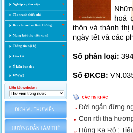
Nghiệp vụ thư viện
Những
Tập tranh thiếu nhi
hoá c
Báo chí viết về Bình Dương
thôn và thành thị 
ngày tết và các p
Mạng lưới thư viện cơ sở
Thông tin nội bộ
Số phân loại:
394
Liên kết
Ý kiến bạn đọc
Số ĐKCB:
VN.03
WWW5
Liên kết website :
CÁC TIN KHÁC
Đời ngắn đừng n
Con rối tha hươn
Hùng Ka Rô : Tiểu