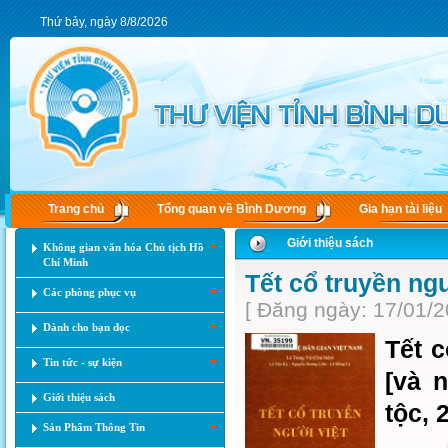
Thứ bảy, ngày 8/8/2026
Trang chủ
Tổng quan về Bình Dương
Gia hạn tài liệu
Giới thiệu sách
Không gian văn hóa Chủ tịch Hồ
Chí Minh
Tết cổ truyền ng
Các phòng phục vụ
[ Đăng ngày: 17/01/2
Dành cho bạn đọc
Tết c
Tin tức - sự kiện
[và 
Giới thiệu sách
tộc, 
Sản Phẩm Thông Tin