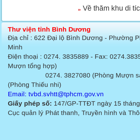
Về thăm khu di tí
Thư viện tỉnh Bình Dương
Địa chỉ : 622 Đại lộ Bình Dương - Phường 
Minh
Điện thoại : 0274. 3835889 - Fax: 0274.3
Mượn tổng hợp)
0274. 3827080 (Phòng Mượn sách v
(Phòng Thiếu nhi)
Email: tvbd.svhtt@tphcm.gov.vn
Giấy phép số:
147/GP-TTĐT ngày 15 tháng
Cục quản lý Phát thanh, Truyền hình và Thôn