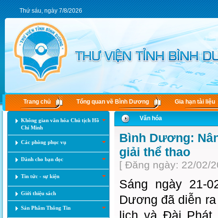
Thứ sáu, ngày 7/8/2026
Trang chủ
Tổng quan về Bình Dương
Gia hạn tài liệu
Văn hóa
Không gian văn hóa Chủ tịch Hồ
Chí Minh
Bình Dương: Nân
Các phòng phục vụ
giải thể thao
Dành cho bạn đọc
[ Đăng ngày: 22/02/2
Tin tức - sự kiện
Sáng ngày 21-02
Giới thiệu sách
Dương đã diễn ra
Sản Phẩm Thông Tin
lịch và Đài Phát