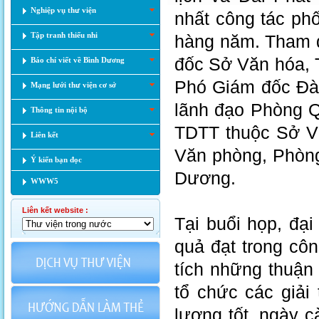
Nghiệp vụ thư viện
nhất công tác phố
Tập tranh thiếu nhi
hàng năm. Tham 
đốc Sở Văn hóa, 
Báo chí viết về Bình Dương
Phó Giám đốc Đài
Mạng lưới thư viện cơ sở
lãnh đạo Phòng Q
Thông tin nội bộ
TDTT thuộc Sở Vă
Liên kết
Văn phòng, Phòng 
Ý kiến bạn đọc
Dương.
WWW5
Liên kết website :
Tại buổi họp, đại
quả đạt trong cô
tích những thuận 
tổ chức các giải 
lượng tốt, ngày 