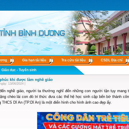
ương
Gia hạn tài liệu
Tra cứu tài liệu
CSDL Ðịa chí
Giáo dục - Tuyển sinh
phúc khi được làm nghề giáo
ngày: 13/06/2024 ]
đến nghề giáo, người ta thường nghĩ đến những con người tận tụy man
ặng chèo lái con đò tri thức đưa các thế hệ học sinh cập bến bờ thành côn
 THCS Dĩ An (TP.Dĩ An) là một điển hình cho hình ảnh cao đẹp ấy.