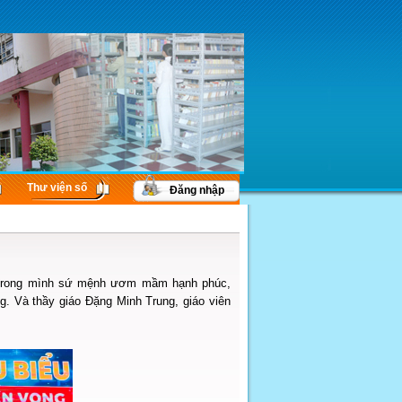
Thư viện số
Đăng nhập
g trong mình sứ mệnh ươm mầm hạnh phúc,
g. Và thầy giáo Đặng Minh Trung, giáo viên