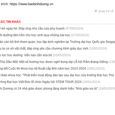
trích: https://www.baobinhduong.vn
Quay trở về
CÁC TIN KHÁC
ữ trẻ ngày hè: Đáp ứng nhu cầu của phụ huynh
(07/06/2024)
ôi dưỡng tâm hồn cho học sinh qua những bài học
(27/05/2024)
àn cán bộ tỉnh tham quan, học tập kinh nghiệm tại Trường đại học Quốc gia Singa
 tư cơ sở vật chất, đáp ứng yêu cầu chương trình giáo dục mới
(10/05/2024)
o lực học đường: Vấn nạn cần xóa bỏ
(03/05/2024)
.Thủ Dầu Một: Một số trường học được nghỉ trong dịp Lễ hội Rằm tháng Giêng
(23/
ng kết Cuộc thi khoa học kỹ thuật cấp tỉnh năm học 2023-2024
(29/01/2024)
 thảo khoa học: “Phát triển hoạt động đào tạo sau đại học của trường Đại học Thủ
ường Đại học Việt Đức tổ chức Ngày hội STEM TOUR 2024
(18/01/2024)
nh Dương có 24 nhà giáo được phong tặng danh hiệu “Nhà giáo ưu tú”
(18/01/2024