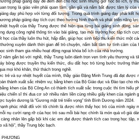
ương pháp giảng dạy để đem đến cho học sinh những giờ học bổ ích, lý thú. 
quan trọng là giáo viên phải quan tâm, gần gũi và nắm bắt được tâm lý củ
giảng dạy phù hợp với từng đối tượng. Trong quá trình giảng dạy phải kết 
ương pháp giảng dạy tích cực theo hướng hình thành và phát triển năng lực
nhiệt huyết của thầy Trung được thể hiện qua từng bài giảng sinh động, s
ng dụng công nghệ thông tin vào bài giảng, tạo môi trường học tập tích cự
ết học của thầy luôn thu hút, hấp dẫn, giúp học sinh tiếp thu kiến thức một c
 thường xuyên dành thời gian để trò chuyện, nắm bắt tâm tư tình cảm của 
ọc sinh tham gia nhiều hoạt động ngoại khóa bổ ích của nhà trường.
0 năm gắn bó với nghề, thầy Trung luôn dành trọn vẹn tình yêu thương và 
áy bỏng được truyền thụ kiến thức, dìu dắt học trò từng bước trưởng thàn
ua mọi khó khăn, thử thách trong nghề.
c trẻ và sự nhiệt huyết của mình, thầy giáo Đặng Minh Trung đã đạt được nhi
oàn thành xuất sắc nhiệm vụ; bằng khen của Bộ Giáo dục và Đào tạo cho nhà
bằng khen của Bộ Công An có thành tích xuất sắc trong cuộc thi tìm hiểu p
iệu chiến sĩ thi đua cơ sở nhiều năm liền cùng nhiều giấy khen của ngành 
ợc tuyên dương là “Gương mặt trẻ triển vọng” tỉnh Bình Dương năm 2024.
hạnh phúc nhất đối với tôi chính là được nhìn thấy học trò của mình ngày 
mỗi nụ cười rạng rỡ của học trò sau mỗi bài học chính là món quà vô giá dà
 càng nhân lên gấp bội khi các em đạt được thành tích cao trong học tập, 
o xã hội”, thầy Trung bộc bạch.
 PHƯƠNG