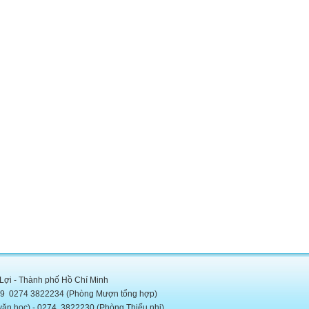
 Lợi - Thành phố Hồ Chí Minh
5889 0274 3822234 (Phòng Mượn tổng hợp)
c) - 0274. 3822230 (Phòng Thiếu nhi)