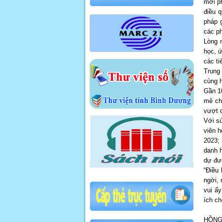
mới ph
điều 
pháp 
các ph
Lòng 
học, ứ
các ti
Trung
cùng h
Gần 1
mê ch
vượt q
Với sứ
viên h
2023; 
danh h
dự đư
“Điều 
ngời, 
vui ấy
ích ch
HỒNG