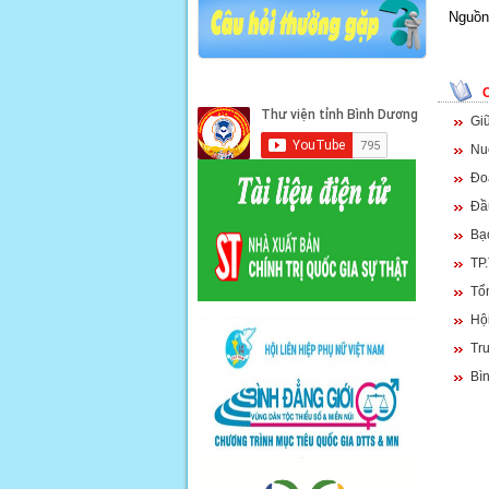
Nguồn 
Gi
Nu
Đo
Đầu
Bạ
TP
Tổ
Hội
Tr
Bì