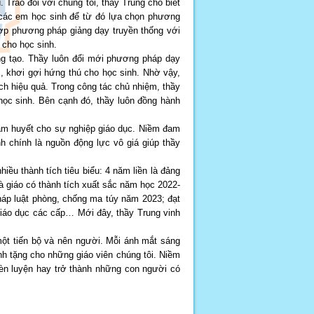
Trao đổi với chúng tôi, thầy Trung cho biết
a các em học sinh để từ đó lựa chọn phương
hợp phương pháp giảng dạy truyền thống với
 cho học sinh.
áng tạo. Thầy luôn đổi mới phương pháp dạy
c, khơi gợi hứng thú cho học sinh. Nhờ vậy,
ách hiệu quả. Trong công tác chủ nhiệm, thầy
học sinh. Bên cạnh đó, thầy luôn đồng hành
tâm huyết cho sự nghiệp giáo dục. Niềm đam
h chính là nguồn động lực vô giá giúp thầy
ều thành tích tiêu biểu: 4 năm liền là đảng
 giáo có thành tích xuất sắc năm học 2022-
háp luật phòng, chống ma túy năm 2023; đạt
giáo dục các cấp… Mới đây, thầy Trung vinh
một tiến bộ và nên người. Mỗi ánh mắt sáng
nh tặng cho những giáo viên chúng tôi. Niềm
rèn luyện hay trở thành những con người có