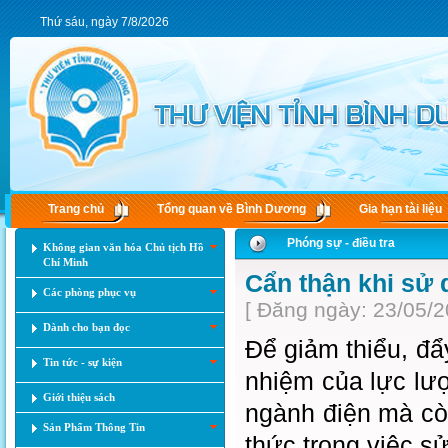
Thứ sáu, ngày 7/8/2026
Trang chủ
Tổng quan về Bình Dương
Gia hạn tài liệu
Phóng sự - điều tra
Không gian văn hóa Chủ tịch Hồ
Chí Minh
Cẩn thận khi sử 
Các phòng phục vụ
[ Đăng ngày: 23/05/2
Dành cho bạn đọc
Để giảm thiểu, đẩy
Tin tức - sự kiện
nhiệm của lực lư
Giới thiệu sách
ngành điện mà cò
Sản Phẩm Thông Tin
thức trong việc s