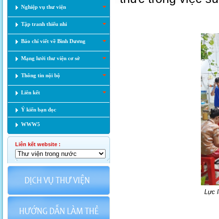
Nghiệp vụ thư viện
Tập tranh thiếu nhi
Báo chí viết về Bình Dương
Mạng lưới thư viện cơ sở
Thông tin nội bộ
Liên kết
Ý kiến bạn đọc
WWW5
Liên kết website :
Lực 