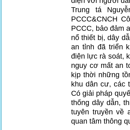
điện với người dâ
Trung tá Nguy
PCCC&CNCH Công 
PCCC, bảo đảm an
nổ thiết bị, dây d
an tỉnh đã triển
điện lực rà soát,
nguy cơ mất an t
kịp thời những tồ
khu dân cư, các 
Có giải pháp quyế
thống dây dẫn, th
tuyên truyền về
quan tâm thông q