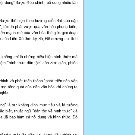
ội dung” được điều chỉnh, bổ sung nhiều lần
được thể hiện theo hướng diễn đạt của cặp
", tức là phải vượt qua văn hóa phong kiến,
riển mạnh mẽ của văn hóa thế giới giai đoạn
 của Liên Xô thời kỳ đó, Đề cương coi tính
, không chỉ là những biểu hiện hình thức mà
iệm "hình thức dân tộc" còn đơn giản, phiến
hỉnh và phát triển thành "phát triển nền văn
rưng tổng quát của nền văn hóa khi chúng ta
nghĩa.
ung" là sự khẳng định mục tiêu và lý tưởng
c biệt, thuật ngữ "dân tộc về hình thức" đã
hóa đã bao hàm cả nội dung và hình thức. Đó