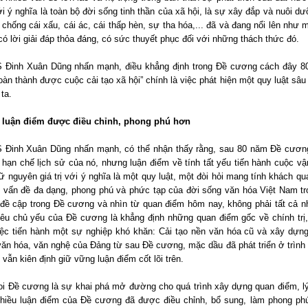
i ý nghĩa là toàn bộ đời sống tinh thần của xã hội, là sự xây đắp và nuôi d
 chống cái xấu, cái ác, cái thấp hèn, sự tha hóa,... đã và đang nổi lên như 
ó lời giải đáp thỏa đáng, có sức thuyết phục đối với những thách thức đó.
 Đinh Xuân Dũng nhấn mạnh, điều khẳng định trong Đề cương cách đây 8
àn thành được cuộc cải tạo xã hội” chính là việc phát hiện một quy luật sâ
ta.
 luận điểm được điều chỉnh, phong phú hơn
 Đinh Xuân Dũng nhấn mạnh, có thể nhận thấy rằng, sau 80 năm Đề cương 
ộ hạn chế lịch sử của nó, nhưng luận điểm về tính tất yếu tiến hành cuộc 
ữ nguyên giá trị với ý nghĩa là một quy luật, một đòi hỏi mang tính khách qu
 vấn đề đa dạng, phong phú và phức tạp của đời sống văn hóa Việt Nam tron
đề cập trong Đề cương và nhìn từ quan điểm hôm nay, không phải tất cả n
iêu chủ yếu của Đề cương là khẳng định những quan điểm gốc về chính trị,
iệc tiến hành một sự nghiệp khó khăn: Cải tạo nền văn hóa cũ và xây dựng
ăn hóa, văn nghệ của Đảng từ sau Đề cương, mặc dầu đã phát triển ở trình 
vẫn kiên định giữ vững luận điểm cốt lõi trên.
oi Đề cương là sự khai phá mở đường cho quá trình xây dựng quan điểm, lý
nhiều luận điểm của Đề cương đã được điều chỉnh, bổ sung, làm phong phú