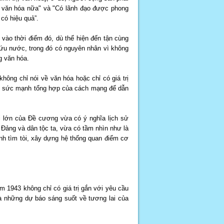
g văn hóa nữa" và "Có lãnh đạo được phong
có hiệu quả”.
ào thời điểm đó, dù thể hiện đến tận cùng
 cứu nước, trong đó có nguyên nhân vì không
g văn hóa.
ông chỉ nói về văn hóa hoặc chỉ có giá trị
cho sức mạnh tổng hợp của cách mạng để dẫn
rị lớn của Đề cương vừa có ý nghĩa lịch sử
Đảng và dân tộc ta, vừa có tầm nhìn như là
h tìm tòi, xây dựng hệ thống quan điểm cơ
1943 không chỉ có giá trị gắn với yêu cầu
à những dự báo sáng suốt về tương lai của