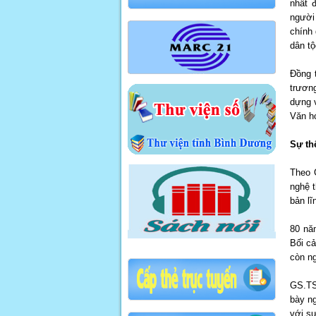
nhất 
người 
chính 
dân tộ
Đồng 
trươn
dựng v
Văn hó
Sự th
Theo 
nghệ 
bản l
80 nă
Bối cả
còn ng
GS.TS
bày n
với sự