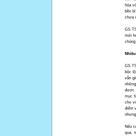
hóa vớ
bền bỉ
chưa c
GS.TS
mới ho
chúng 
Nhiều
GS.TS
bộc l
vẫn gi
những
được 
mục t
cho v
điểm v
nhưng 
Nếu c
qua, 