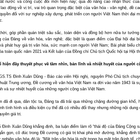
đất nước và công cuộc đổi mới hiện nay; qua đó nâng cao nhận thức của 
lao động về vị trí, vai trò quan trọng đặc biệt của văn hóa - văn nghệ, đề 
quyền đối với sự nghiệp xây dựng, phát triển con người Việt Nam thời đại m
c.
thời, góp phần quán triệt sâu sắc, toàn diện và đồng bộ hơn nữa tư tưởng
g của Đảng về văn hóa, văn nghệ; đặc biệt là quan điểm của Đại hội đại b
à phát huy giá trị văn hóa, sức mạnh con người Việt Nam; Bài phát biểu ch
a toàn quốc năm 2021 và Kết luận của Đồng chí Chủ tịch Quốc hội tại Hội 
ể hiện đầy thuyết phục về tầm nhìn, bản lĩnh và nhiệt huyết của người 
GS.TS Đinh Xuân Dũng - Báo cáo viên Hội nghị, nguyên Phó Chủ tịch chuyê
thuật Trung ương, Đề cương về văn hóa Việt Nam ra đời vào năm 1943 là sự
ĩnh và sự nhiệt huyết của những người cộng sản Việt Nam.
m đã đi qua, dân tộc ta, Đảng ta đã trải qua những chặng đường gian khổ, 
nh tình hình và điều kiện cụ thể đã có nhiều đổi thay nhưng những nội dun
uyên giá trị.
 Đinh Xuân Dũng khẳng định, ba luận điểm làm rõ “thái độ của Đảng Cộng s
gắn gọn, cô đúc trong Đề cương có giá trị khai phá mở đường, khẳng định t
 nghiệp văn hóa đó là: “Mặt trận văn hóa là một trong ba mặt trận (kinh tế, c