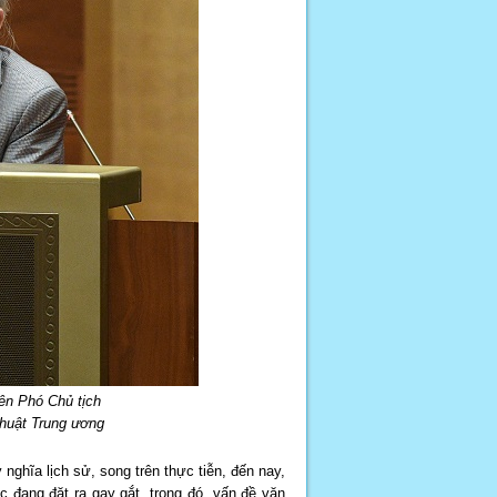
ên Phó Chủ tịch
thuật Trung ương
nghĩa lịch sử, song trên thực tiễn, đến nay,
c đang đặt ra gay gắt, trong đó, vấn đề văn