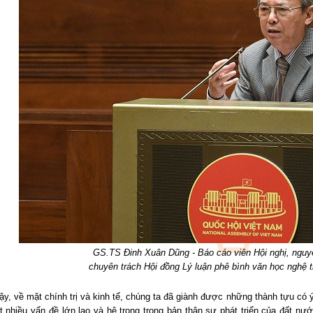
GS.TS Đinh Xuân Dũng - Báo cáo viên Hội nghị, nguy
chuyên trách Hội đồng Lý luận phê bình văn học nghệ 
y, về mặt chính trị và kinh tế, chúng ta đã giành được những thành tựu có ý 
t nhiều vấn đề lớn lao và hệ trọng trong bản thân sự phát triển của đất nướ