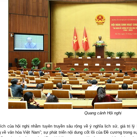
Quang cảnh Hội nghị
ch của hội nghị nhằm tuyên truyền sâu rộng về ý nghĩa lịch sử, giá trị lý
về văn hóa Việt Nam”; sự phát triển nội dung cốt lõi của Đề cương trong sự