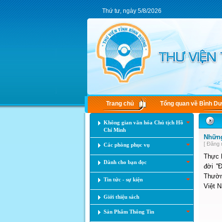
Thứ tư, ngày 5/8/2026
Trang chủ
Tổng quan về Bình D
Không gian văn hóa Chủ tịch Hồ
Chí Minh
Những
[ Đăng 
Các phòng phục vụ
Thực 
Dành cho bạn đọc
đời '
Thườn
Tin tức - sự kiện
Việt N
Giới thiệu sách
Sản Phẩm Thông Tin