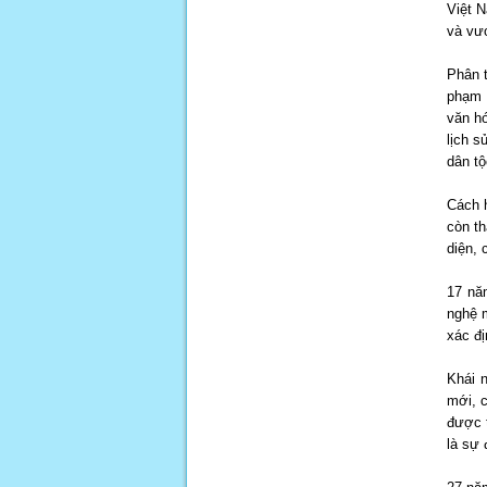
Việt N
và vư
Phân 
phạm t
văn hó
lịch s
dân tộ
Cách h
còn th
diện, 
17 năm
nghệ m
xác đị
Khái 
mới, c
được t
là sự 