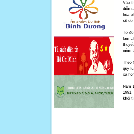
Vào t
diễn r
hóa ph
sẽ do 
Từ đó,
làm c
thuyết
niềm t
Theo 
quy lu
xã hội
Năm 1
1991,
khỏi t