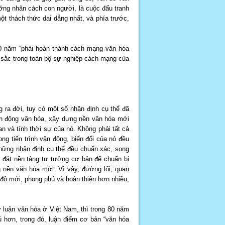
ưỡng nhân cách con người, là cuộc đấu tranh
một thách thức dai dẳng nhất, và phía trước,
0 năm “phải hoàn thành cách mạng văn hóa
u sắc trong toàn bộ sự nghiệp cách mạng của
ra đời, tuy có một số nhận định cụ thể đã
vận động văn hóa, xây dựng nền văn hóa mới
an và tính thời sự của nó. Không phải tất cả
g tiến trình vận động, biến đổi của nó đều
hững nhận định cụ thể đều chuẩn xác, song
 đặt nền tảng tư tưởng cơ bản để chuẩn bị
 nền văn hóa mới. Vì vậy, đường lối, quan
độ mới, phong phú và hoàn thiện hơn nhiều,
 luận văn hóa ở Việt Nam, thì trong 80 năm
 hơn, trong đó, luận điểm cơ bản “văn hóa