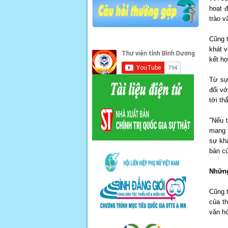
hoạt 
trào 
Cũng 
khát v
kết h
Từ sự
đối v
tới t
"Nếu 
mang t
sự kh
bản c
Những
Cũng 
của t
văn h