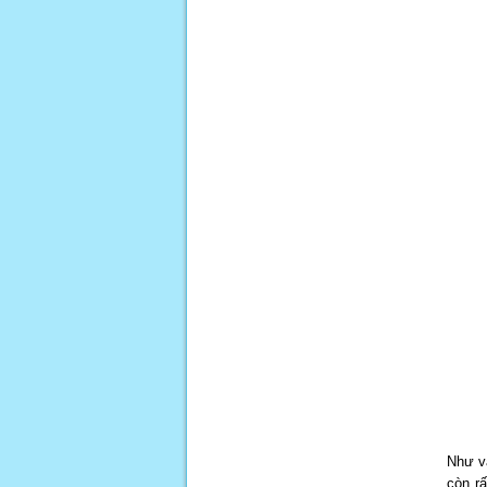
Như vậ
còn rấ