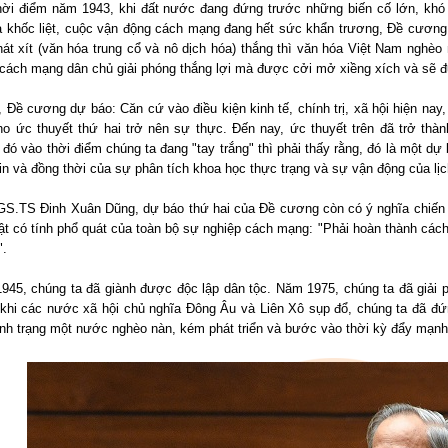
hời điểm năm 1943, khi đất nước đang đứng trước những biến cố lớn, khó l
a khốc liệt, cuộc vận động cách mạng đang hết sức khẩn trương, Đề cương đ
át xít (văn hóa trung cổ và nô dịch hóa) thắng thì văn hóa Việt Nam nghèo
cách mạng dân chủ giải phóng thắng lợi mà được cởi mở xiềng xích và sẽ đuổ
 Đề cương dự báo: Căn cứ vào điều kiện kinh tế, chính trị, xã hội hiện na
ho ức thuyết thứ hai trở nên sự thực. Đến nay, ức thuyết trên đã trở thà
 đó vào thời điểm chúng ta đang "tay trắng" thì phải thấy rằng, đó là một dự 
in và đồng thời của sự phân tích khoa học thực trạng và sự vận động của lị
GS.TS Đinh Xuân Dũng, dự báo thứ hai của Đề cương còn có ý nghĩa chiến 
ật có tính phổ quát của toàn bộ sự nghiệp cách mạng: "Phải hoàn thành các
".
945, chúng ta đã giành được độc lập dân tộc. Năm 1975, chúng ta đã giải
 khi các nước xã hội chủ nghĩa Đông Âu và Liên Xô sụp đổ, chúng ta đã đứ
ình trạng một nước nghèo nàn, kém phát triển và bước vào thời kỳ đẩy mạnh 