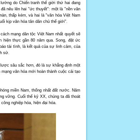
ường do Chiến tranh thế giới thứ hai đang
ã nêu lên hai "ức thuyết": một là "nền văn
 nàn, thấp kém, và hai là "văn hóa Việt Nam
i kịp văn hóa tân dân chủ thể giới".
y, cách mạng dân tộc Việt Nam nhất quyết sẽ
nh hiện thực gần 80 năm qua. Song, đặt ức
báo tài tình, là kết quả của sự linh cảm, của
ch sử.
lược sâu sắc hơn, đó là sự khẳng định một
h mạng văn hóa mới hoàn thành cuộc cải tạo
 phóng miền Nam, thống nhất đất nước. Năm
ng vững. Cuối thế kỷ XX, chúng ta đã thoát
công nghiệp hóa, hiện đại hóa.