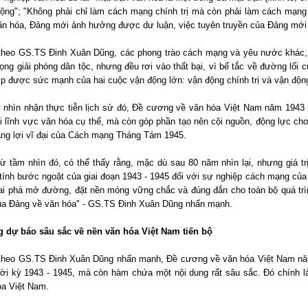
động"; "Không phải chỉ làm cách mạng chính trị mà còn phải làm cách mạn
văn hóa, Đảng mới ảnh hưởng được dư luận, việc tuyên truyền của Đảng mới 
theo GS.TS Đinh Xuân Dũng, các phong trào cách mạng và yêu nước khác, v
ọng giải phóng dân tộc, nhưng đều rơi vào thất bại, vì bế tắc về đường lối
ợp được sức mạnh của hai cuộc vận động lớn: vận động chính trị và vận độn
 nhìn nhận thực tiễn lịch sử đó, Đề cương về văn hóa Việt Nam năm 1943 kh
ới lĩnh vực văn hóa cụ thể, mà còn góp phần tạo nên cội nguồn, động lực 
hắng lợi vĩ đại của Cách mạng Tháng Tám 1945.
từ tầm nhìn đó, có thể thấy rằng, mặc dù sau 80 năm nhìn lại, nhưng giá t
ính bước ngoặt của giai đoạn 1943 - 1945 đối với sự nghiệp cách mạng của 
ai phá mở đường, đặt nền móng vững chắc và đúng đắn cho toàn bộ quá trìn
ủa Đảng về văn hóa" - GS.TS Đinh Xuân Dũng nhấn mạnh.
 dự báo sâu sắc về nền văn hóa Việt Nam tiến bộ
theo GS.TS Đinh Xuân Dũng nhấn mạnh, Đề cương về văn hóa Việt Nam năm 
hời kỳ 1943 - 1945, mà còn hàm chứa một nội dung rất sâu sắc. Đó chính l
óa Việt Nam.