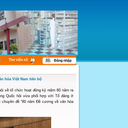
Thư viện số
Đăng nhập
n hóa Việt Nam tiến bộ
i về tổ chức hoạt động kỷ niệm 80 năm ra
hòng Quốc hội vừa phối hợp với Tổ đảng ở
t chuyên đề ''80 năm Đề cương về văn hóa