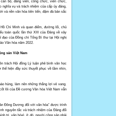
cán bộ, đảng viên, công chức, viên chức,
cao nghĩa vụ và trách nhiệm của cấp ủy đảng,
ới và nền văn hóa tiên tiến, đậm đà bản sắc
 Hồ Chí Minh và quan điểm, đường lối, chủ
iểu toàn quốc lần thứ XIII của Đảng về xây
ỉ đạo của Đồng chí Tổng Bí thư tại Hội nghị
thảo Văn hóa năm 2022.
cộng sản Việt Nam
n trách Hội đồng Lý luận phê bình văn học
 thể hiện đầy sức thuyết phục về tầm nhìn,
hào hùng, làm nên những thắng lợi vẻ vang.
g cốt lõi của Đề cương Văn hóa Việt Nam vẫn
ản Đông Dương đối với văn hóa” được trình
ính nguyên tắc và trách nhiệm của Đảng đối
hính trị, văn hóa), ở đó, người cộng sản phải