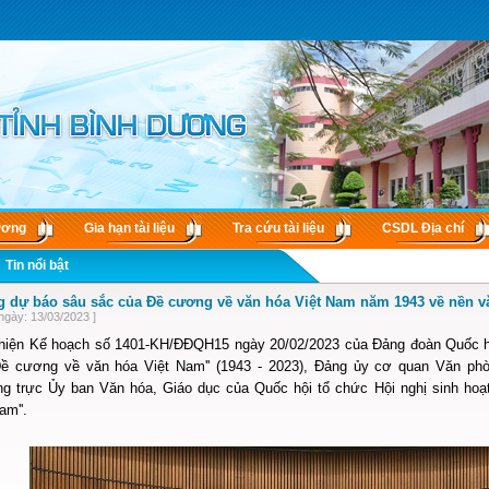
ương
Gia hạn tài liệu
Tra cứu tài liệu
CSDL Ðịa chí
Tin nổi bật
 dự báo sâu sắc của Đề cương về văn hóa Việt Nam năm 1943 về nền vă
ngày: 13/03/2023 ]
hiện Kế hoạch số 1401-KH/ĐĐQH15 ngày 20/02/2023 của Đảng đoàn Quốc hộ
'Đề cương về văn hóa Việt Nam'' (1943 - 2023), Đảng ủy cơ quan Văn p
g trực Ủy ban Văn hóa, Giáo dục của Quốc hội tổ chức Hội nghị sinh hoạ
am''.