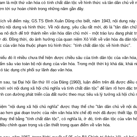
am là một thứ văn hóa có tính chất dân tộc về hình thức và tân dân chủ về n
ơn tới sự hoàn chỉnh trong những năm gần đây.
tích về điểm này, GS.TS Đinh Xuân Dũng cho biết, năm 1943, nội dung này 
rù nội dung và hình thức. Về nội dung, yêu cầu rất mới, đó là "tân dân chủ
a nô dịch để trở thành nền văn hóa dân chủ mới - một trào lưu đang phát t
ử đó. Đồng thời, do ảnh hưởng của quan niệm Xô Viết về văn hóa đa dân tộc
c của văn hóa thuộc phạm trù hình thức: "tính chất dân tộc về hình thức".
iểu đó ít nhiều chưa thể hiện được chiều sâu của tính dân tộc của văn hóa
ấm sâu vào toàn bộ nội dung của văn hóa. Trong một thời kỳ khá dài, khái n
có tác dụng chi phối sự lãnh đạo văn hóa.
 sau, tại Đại hội lần thứ III của Đảng (1960), luận điểm trên đã được điều c
ới với nội dung xã hội chủ nghĩa và tính chất dân tộc" để làm rõ hơn đặc t
nh con đường phát triển của đất nước theo mục tiêu và lý tưởng xã hội chủ 
niệm "nội dung xã hội chủ nghĩa" được thay thế cho "tân dân chủ về nội d
ao hơn giai đoạn trước của nền văn hóa khi chế độ mới đã được thiết lập. Đặ
hay thế bằng "tính chất dân tộc", có nghĩa là, ở đó, tính dân tộc của văn 
điều chỉnh quan trọng và cần thiết trong quan điểm về văn hóa.