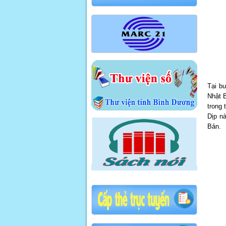
Tại b
Nhật 
trong 
Dịp n
Bản.