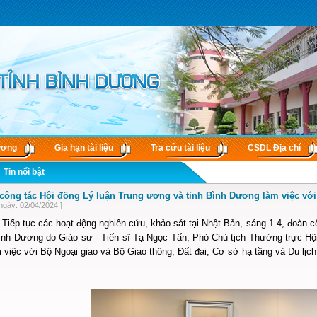
ương
Gia hạn tài liệu
Tra cứu tài liệu
CSDL Ðịa chí
Tin nổi bật
công tác Hội đồng Lý luận Trung ương và tỉnh Bình Dương làm việc vớ
ngày: 02/04/2024 ]
Tiếp tục các hoạt động nghiên cứu, khảo sát tại Nhật Bản, sáng 1-4, đoàn 
Bình Dương do Giáo sư - Tiến sĩ Tạ Ngọc Tấn, Phó Chủ tịch Thường trực Hộ
 việc với Bộ Ngoại giao và Bộ Giao thông, Đất đai, Cơ sở hạ tầng và Du lịc