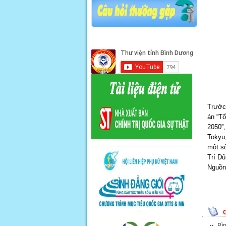
Trước
án “T
2050”
Tokyu,
một số
Trí Dũ
Nguồn 
Bì