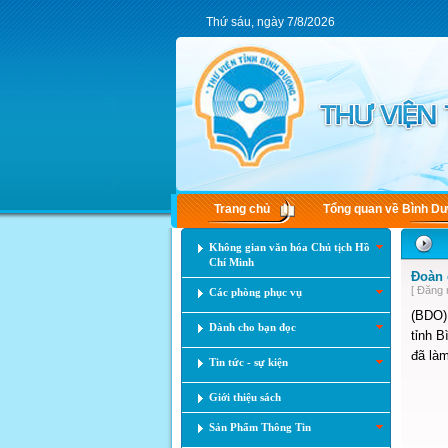
Thứ sáu, ngày 7/8/2026
Trang chủ
Tổng quan về Bình D
Không gian văn hóa Chủ tịch Hồ
Chí Minh
Đoàn 
[ Đăng 
Các phòng phục vụ
(BDO) 
Dành cho bạn đọc
tỉnh 
đã làm
Tin tức - sự kiện
Giới thiệu sách
Sản Phẩm Thông Tin