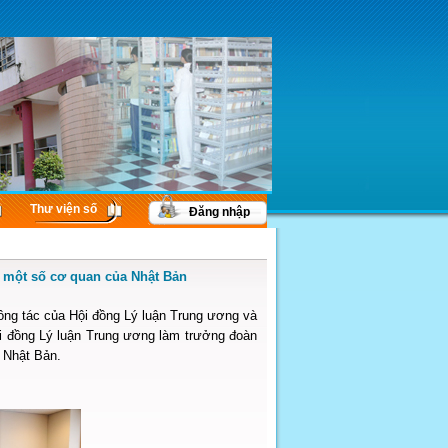
Thư viện số
Đăng nhập
i một số cơ quan của Nhật Bản
công tác của Hội đồng Lý luận Trung ương và
i đồng Lý luận Trung ương làm trưởng đoàn
h Nhật Bản.