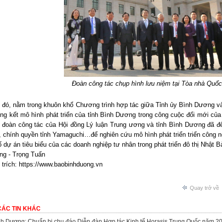
Đoàn công tác chụp hình lưu niệm tại Tòa nhà Quốc
 đó, nằm trong khuôn khổ Chương trình hợp tác giữa Tỉnh ủy Bình Dương và
ổng kết mô hình phát triển của tỉnh Bình Dương trong công cuộc đổi mới c
, đoàn công tác của Hội đồng Lý luận Trung ương và tỉnh Bình Dương đã đ
 chính quyền tỉnh Yamaguchi…để nghiên cứu mô hình phát triển triển công n
 dự án tiêu biểu của các doanh nghiệp tư nhân trong phát triển đô thị Nhật 
ng - Trọng Tuấn
trích: https://www.baobinhduong.vn
Quay trở về
CÁC TIN KHÁC
nh Dương: Chuẩn bị chu đáo Diễn đàn Hợp tác Kinh tế Horasis Trung Quốc năm 2