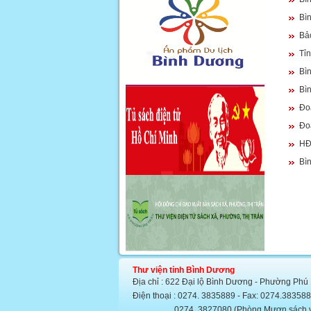
Bì
Bả
Tỉn
Bì
Bì
Đo
Đoà
HĐ
Bìn
Thư viện tỉnh Bình Dương
Địa chỉ : 622 Đại lộ Bình Dương - Phường Phú
Điện thoại : 0274. 3835889 - Fax: 0274.383
0274. 3827080 (Phòng Mượn sách văn họ