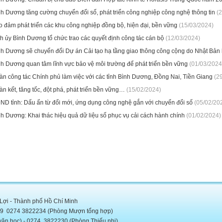
nh Dương tăng cường chuyển đổi số, phát triển công nghiệp công nghệ thông tin
(2
o đảm phát triển các khu công nghiệp đồng bộ, hiện đại, bền vững
(15/03/2024)
h ủy Bình Dương tổ chức trao các quyết định công tác cán bộ
(12/03/2024)
nh Dương sẽ chuyển đổi Dự án Cải tạo hạ tầng giao thông công cộng do Nhật Bản h
nh Dương quan tâm lĩnh vực bảo vệ môi trường để phát triển bền vững
(01/03/2024
àn công tác Chính phủ làm việc với các tỉnh Bình Dương, Đồng Nai, Tiền Giang
(29
n kết, tăng tốc, đột phá, phát triển bền vững…
(15/02/2024)
ND tỉnh: Dấu ấn từ đổi mới, ứng dụng công nghệ gắn với chuyển đổi số
(05/02/20
h Dương: Khai thác hiệu quả dữ liệu số phục vụ cải cách hành chính
(01/02/2024)
 Lợi - Thành phố Hồ Chí Minh
5889 0274 3822234 (Phòng Mượn tổng hợp)
c) - 0274. 3822230 (Phòng Thiếu nhi)