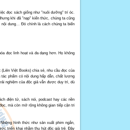
iệc đọc sách giống như "nuôi dưỡng" trí óc.
Nhưng khi đã "nạp" kiến thức, chúng ta cũng
lại nội dung… Đó chính là cách chúng ta biến
hóa đọc linh hoạt và đa dạng hơn. Họ không
(Liên Việt Books) chia sẻ, nhu cầu đọc của
 tác phẩm có nội dung hấp dẫn, chất lượng
trải nghiệm của độc giả vẫn được duy trì, dù
ách điện tử, sách nói, podcast hay các nền
đọc, mà còn mở rộng không gian tiếp cận tri
 Những hình thức như sản xuất phim ngắn,
ợc triển khai nhằm thu hút độc giả trẻ. Đây