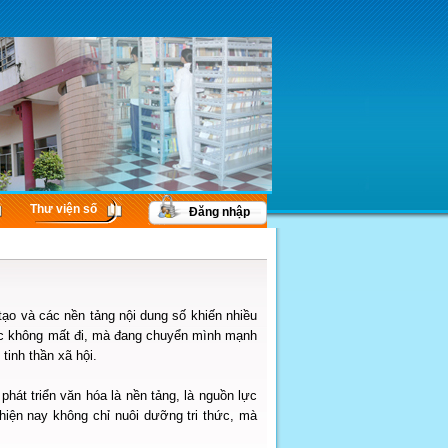
Thư viện số
Đăng nhập
tạo và các nền tảng nội dung số khiến nhiều
đọc không mất đi, mà đang chuyển mình mạnh
tinh thần xã hội.
hát triển văn hóa là nền tảng, là nguồn lực
 hiện nay không chỉ nuôi dưỡng tri thức, mà