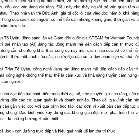
uyển dịch theo hướng đa dạng hơn, với xu hướng đọc trên các nền tảng số 
hu cầu đọc vẫn đang gia tăng. Điều này cho thấy người trẻ vẫn quan tâm đế
hau. Theo nhà văn trẻ Đức Anh, giá trị cốt lõi của việc đọc nằm ở khả năn
Thông qua sách, con người có thể tiếp cận những không gian, thời gian và l
ghiệm trực tiếp.
ần Tố Uyên, đồng sáng lập và Giám đốc quốc gia STEAM for Vietnam Foundat
trí tuệ nhân tạo (AI) đang tác động mạnh mẽ đến cách tiếp cận tri thức củ
dùng cần chủ động khai thác công cụ này một cách hiệu quả. AI có thể hỗ t
hận tri thức một cách sâu sắc, người đọc cần có tư duy phản biện và khả n
bà Trần Tố Uyên, công nghệ đang tác động mạnh mẽ đến cách tiếp cận tri 
mà công nghệ không thể thay thế là cảm xúc và khả năng truyền cảm hứng - 
o con người.
 hóa đọc tiếp tục phát triển trong thời đại số, các chuyên gia cho rằng, cần 
rường đến các cơ quan quản lý và doanh nghiệp. Theo đó, gia đình cần hìn
 cần gắn việc đọc với quá trình học tập, các đơn vị xuất bản cần tiếp tục
ng chúng. Đặc biệt, việc xây dựng các không gian đọc mở, phát triển thư v
ọc… là những hướng đi cần thiết.
á đọc - con đường trực tiếp và hiệu quả nhất để lan tỏa tri thức