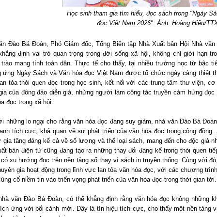
Học sinh tham gia tìm hiểu, đọc sách trong "Ngày S
đọc Việt Nam 2026". Ảnh: Hoàng Hiếu/T
ăn Đào Bá Đoàn, Phó Giám đốc, Tổng Biên tập Nhà Xuất bản Hội Nhà văn 
khẳng định vai trò quan trọng trong đời sống xã hội, không chỉ giới hạn t
 trào mang tính toàn dân. Thực tế cho thấy, tại nhiều trường học từ bậc t
 ứng Ngày Sách và Văn hóa đọc Việt Nam được tổ chức ngày càng thiết th
lan tỏa thói quen đọc trong học sinh, kết nối với các trung tâm thư viện,
gia của đông đảo diễn giả, những người làm công tác truyền cảm hứng đọ
a đọc trong xã hội.
ới những lo ngại cho rằng văn hóa đọc đang suy giảm, nhà văn Đào Bá Đoàn 
ranh tích cực, khả quan về sự phát triển của văn hóa đọc trong cộng đồng
 gia tăng đáng kể cả về số lượng và thể loại sách, mang đến cho độc giả nh
ất bản điện tử cũng đang tạo ra những thay đổi đáng kể trong thói quen tiếp
có xu hướng đọc trên nền tảng số thay vì sách in truyền thống. Cùng với đó
huyên gia hoạt động trong lĩnh vực lan tỏa văn hóa đọc, với các chương trìn
ủng cố niềm tin vào triển vọng phát triển của văn hóa đọc trong thời gian tới.
nhà văn Đào Bá Đoàn, có thể khẳng định rằng văn hóa đọc không những 
ích ứng với bối cảnh mới. Đây là tín hiệu tích cực, cho thấy một nền tảng v