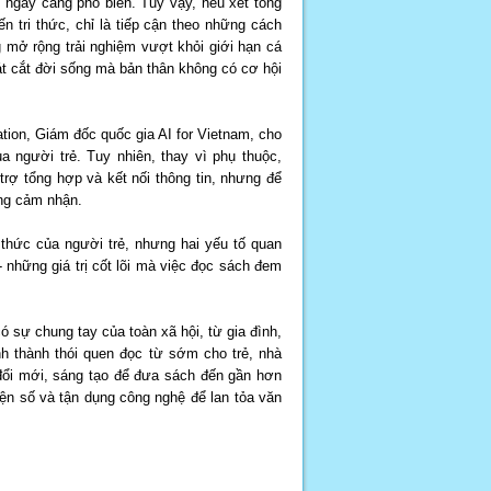
ngày càng phổ biến. Tuy vậy, nếu xét tổng
n tri thức, chỉ là tiếp cận theo những cách
g mở rộng trải nghiệm vượt khỏi giới hạn cá
át cắt đời sống mà bản thân không có cơ hội
ion, Giám đốc quốc gia AI for Vietnam, cho
a người trẻ. Tuy nhiên, thay vì phụ thuộc,
rợ tổng hợp và kết nối thông tin, nhưng để
ăng cảm nhận.
thức của người trẻ, nhưng hai yếu tố quan
những giá trị cốt lõi mà việc đọc sách đem
có sự chung tay của toàn xã hội, từ gia đình,
h thành thói quen đọc từ sớm cho trẻ, nhà
 đổi mới, sáng tạo để đưa sách đến gần hơn
iện số và tận dụng công nghệ để lan tỏa văn