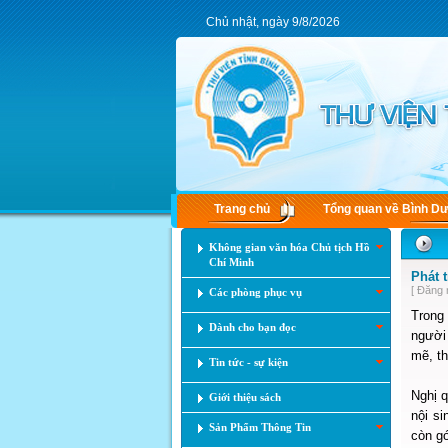
Chủ nhật, ngày 9/8/2026
Trang chủ
Tổng quan về Bình D
Không gian văn hóa Chủ tịch Hồ
Chí Minh
Phát 
[ Đăng 
Các phòng phục vụ
Trong 
Dành cho bạn đọc
người 
mẽ, th
Tin tức - sự kiện
Nghị q
Giới thiệu sách
nội si
Sản Phẩm Thông Tin
còn gó