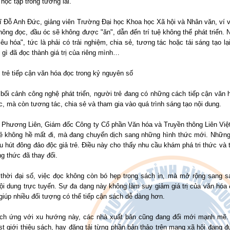
 học tập trong tương lai.
ĩ Đỗ Anh Đức, giảng viên Trường Đại học Khoa học Xã hội và Nhân văn, ví v
ông đọc, đầu óc sẽ không được "ăn", dẫn đến trí tuệ không thể phát triển. 
iêu hóa", tức là phải có trải nghiệm, chia sẻ, tương tác hoặc tái sáng tạo 
gì đã đọc thành giá trị của riêng mình…
trẻ tiếp cận văn hóa đọc trong kỷ nguyên số
bối cảnh công nghệ phát triển, người trẻ đang có những cách tiếp cận văn 
c, mà còn tương tác, chia sẻ và tham gia vào quá trình sáng tạo nội dung.
 Phương Liên, Giám đốc Công ty Cổ phần Văn hóa và Truyền thông Liên Việt 
trẻ không hề mất đi, mà đang chuyển dịch sang những hình thức mới. Những
u hút đông đảo độc giả trẻ. Điều này cho thấy nhu cầu khám phá tri thức và 
g thức đã thay đổi.
 thời đại số, việc đọc không còn bó hẹp trong sách in, mà mở rộng sang s
ội dung trực tuyến. Sự đa dạng này không làm suy giảm giá trị của văn hóa 
giúp nhiều đối tượng có thể tiếp cận sách dễ dàng hơn.
ích ứng với xu hướng này, các nhà xuất bản cũng đang đổi mới mạnh mẽ.
t giới thiệu sách, hay đăng tải từng phần bản thảo trên mạng xã hội đang đư