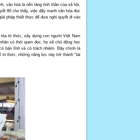
, văn hóa là nền tảng tinh thần của xã hội,
uyết 80 cho thấy, việc đẩy mạnh văn hóa đọc
ải pháp thiết thực để đưa nghị quyết đi vào
 tỏa tri thức, xây dựng con người Việt Nam
á nhân có thói quen đọc, họ sẽ chủ động học
có bản lĩnh và có trách nhiệm. Đây chính là
 tri thức, những năng lực này trở thành "tài