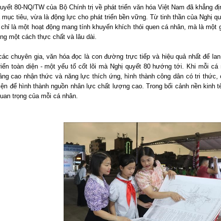
uyết 80-NQ/TW của Bộ Chính trị về phát triển văn hóa Việt Nam đã khẳng định
 mục tiêu, vừa là động lực cho phát triển bền vững. Từ tinh thần của Nghị q
chỉ là một hoạt động mang tính khuyến khích thói quen cá nhân, mà là một gi
ng một cách thực chất và lâu dài.
ác chuyên gia, văn hóa đọc là con đường trực tiếp và hiệu quả nhất để lan
riển toàn diện - một yếu tố cốt lõi mà Nghị quyết 80 hướng tới. Khi mỗi c
âng cao nhận thức và năng lực thích ứng, hình thành công dân có tri thức, 
iện để hình thành nguồn nhân lực chất lượng cao. Trong bối cảnh nền kinh tế
uan trọng của mỗi cá nhân.