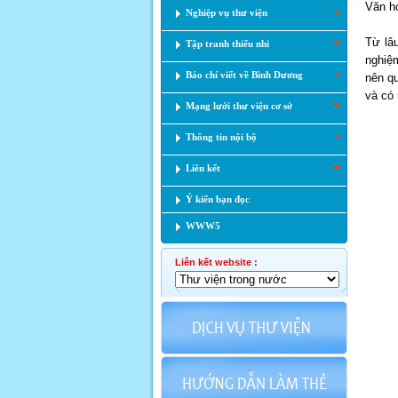
Văn hó
Nghiệp vụ thư viện
Từ lâu
Tập tranh thiếu nhi
nghiệm
Báo chí viết về Bình Dương
nên qu
và có
Mạng lưới thư viện cơ sở
Thông tin nội bộ
Liên kết
Ý kiến bạn đọc
WWW5
Liên kết website :