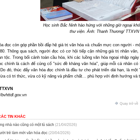
Học sinh Bắc Ninh hào hứng với những giờ ngoại khó
thư viện. Ảnh: Thanh Thương/ TTXVN
a đọc còn góp phần bồi đắp hệ giá trị văn hóa và chuẩn mực con người - mộ
 80. Thông qua sách, người đọc có cơ hội tiếp cận những giá trị nhân văn,
n tộc. Trong bối cảnh toàn cầu hóa, khi các luồng văn hóa ngoại nhập ngày c
ọc chính là cách để củng cố "sức đề kháng văn hóa", giúp mỗi cá nhân có k
o đó, thúc đẩy văn hóa đọc chính là đầu tư cho phát triển dài hạn, là một
ừa có tri thức, vừa có kỹ năng và phẩm chất… phù hợp với định hướng và t
 TTXVN
//bvhttdl.gov.vn
Quay trở về
CÁC TIN KHÁC
ng nhà nào cũng có một tủ sách
(21/04/2026)
ười trẻ làm mới văn hóa đọc
(20/04/2026)