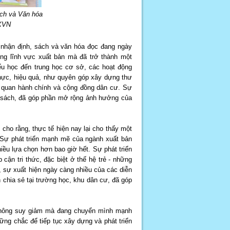
ách và Văn hóa
TXVN
nhận định, sách và văn hóa đọc đang ngày
rong lĩnh vực xuất bản mà đã trở thành một
iểu học đến trung học cơ sở, các hoạt động
ực, hiệu quả, như quyên góp xây dựng thư
 cơ quan hành chính và cộng đồng dân cư. Sự
c sách, đã góp phần mở rộng ảnh hưởng của
cho rằng, thực tế hiện nay lại cho thấy một
. Sự phát triển mạnh mẽ của ngành xuất bản
iều lựa chọn hơn bao giờ hết. Sự phát triển
 cận tri thức, đặc biệt ở thế hệ trẻ - những
, sự xuất hiện ngày càng nhiều của các diễn
h chia sẻ tại trường học, khu dân cư, đã góp
không suy giảm mà đang chuyển mình mạnh
ững chắc để tiếp tục xây dựng và phát triển