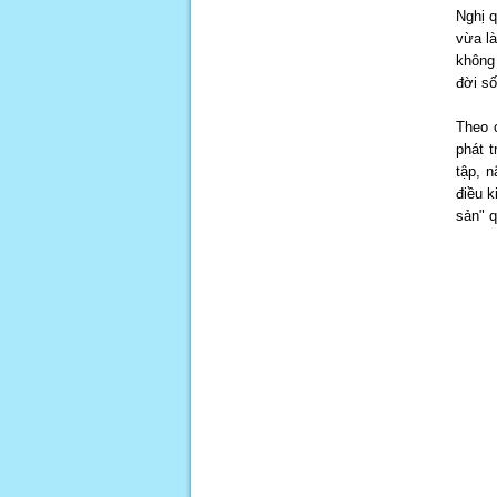
Nghị q
vừa là
không 
đời số
Theo c
phát t
tập, n
điều k
sản" q