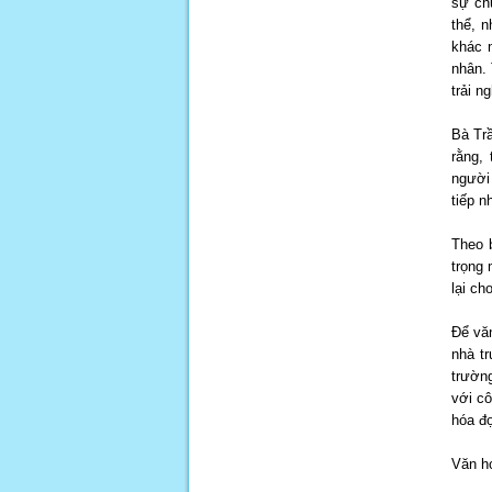
sự ch
thể, n
khác n
nhân. 
trải n
Bà Tr
rằng, 
người 
tiếp n
Theo 
trọng 
lại ch
Để văn
nhà t
trường
với cô
hóa đ
Văn ho