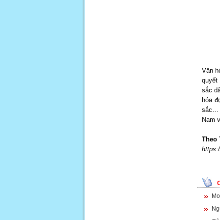
Văn hó
quyết
sắc dâ
hóa đ
sắc… D
Nam v
Theo
https:
Mo
Ng