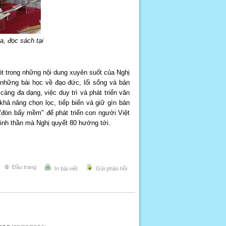
a, đọc sách tại
t trong những nội dung xuyên suốt của Nghị
 những bài học về đạo đức, lối sống và bản
àng đa dạng, việc duy trì và phát triển văn
hả năng chọn lọc, tiếp biến và giữ gìn bản
 "đòn bẩy mềm" để phát triển con người Việt
inh thần mà Nghị quyết 80 hướng tới.
Đầu trang
In bài viết
Gửi phản hồi