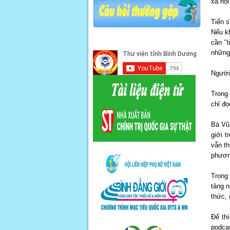
xã hội
Tiến s
Nếu kh
cần "t
những 
Người 
Trong 
chỉ đọ
Bà Vũ
giới 
vẫn th
phươn
Trong
tảng n
thức, 
Để th
podcas