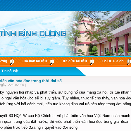
ương
Gia hạn tài liệu
Tra cứu tài liệu
CSDL Ðịa chí
Tin nổi bật
triển văn hóa đọc trong thời đại số
ngày: 22/04/2026 ]
kỷ nguyên hội nhập và phát triển, sự bùng nổ của mạng xã hội, trí tuệ nhân 
lo ngại văn hóa đọc sẽ bị suy giảm. Tuy nhiên, thực tế cho thấy, văn hóa 
ích ứng với bối cảnh mới, tiếp tục khẳng định vai trò nền tảng trong đời sống 
uyết 80-NQ/TW của Bộ Chính trị về phát triển văn hóa Việt Nam nhấn mạnh p
nh quan trọng của đất nước, thì việc phát triển văn hóa đọc trong giai đoạn
p phần trực tiếp đưa nghị quyết vào đời sống.