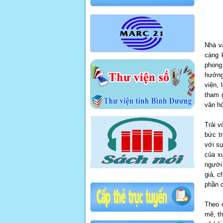
Nhà v
càng 
phong
hưởng
viện, 
tham 
văn hó
Trái v
bức t
với sự
của xu
người 
giả, c
phần c
Theo 
mẽ, th