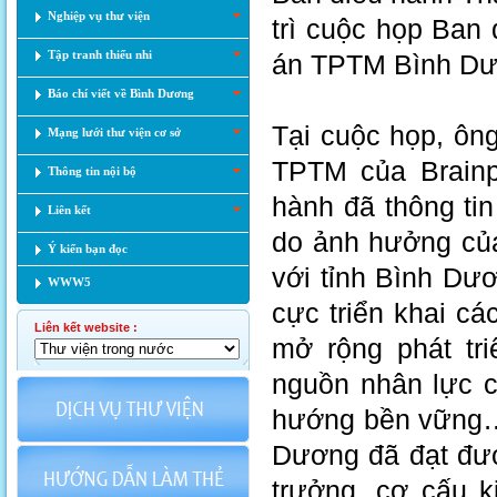
Nghiệp vụ thư viện
trì cuộc họp Ban
Tập tranh thiếu nhi
án TPTM Bình Dươ
Báo chí viết về Bình Dương
Tại cuộc họp, ôn
Mạng lưới thư viện cơ sở
TPTM của Brainp
Thông tin nội bộ
hành đã thông tin
Liên kết
do ảnh hưởng của 
Ý kiến bạn đọc
với tỉnh Bình Dư
WWW5
cực triển khai c
Liên kết website :
mở rộng phát tri
nguồn nhân lực c
hướng bền vững… 
Dương đã đạt được
trưởng, cơ cấu k