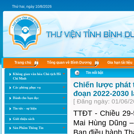
Thứ hai, ngày 10/8/2026
Trang chủ
Tổng quan về Bình Dương
Gia hạn tài liệu
Tin nổi bật
Không gian văn hóa Chủ tịch Hồ
Chí Minh
Chiến lược phát 
Các phòng phục vụ
đoạn 2022-2030 
Dành cho bạn đọc
[ Đăng ngày: 01/06/2
Tin tức - sự kiện
TTĐT - Chiều 29-5
Giới thiệu sách
Mai Hùng Dũng –
Sản Phẩm Thông Tin
Ban điều hành Th