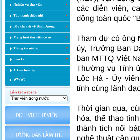
Nghiệp vụ thư viện
các diễn viên, ca
Tập tranh thiếu nhi
động toàn quốc "
Báo chí viết về Bình Dương
​Tham dự có ông 
Mạng lưới thư viện cơ sở
ủy, Trưởng Ban Dâ
Thông tin nội bộ
ban MTTQ Việt Na
Liên kết
Thường vụ Tỉnh ủ
Ý kiến bạn đọc
Lộc Hà - Ủy viê
WWW5
tỉnh cùng lãnh đạ
Liên kết website :
Thời gian qua, cùn
hóa, thể thao tỉn
thành tích nổi bật
nghệ thuật cấp q