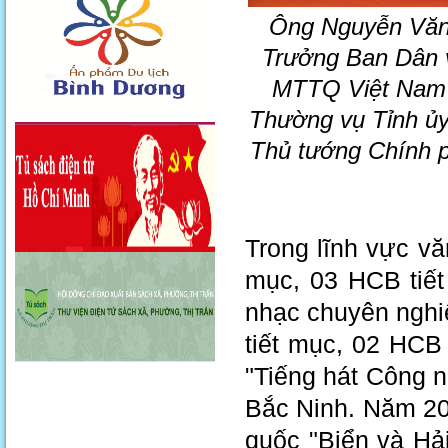
Ông Nguyễn Văn 
Trưởng Ban Dân v
MTTQ Việt Nam t
Thường vụ Tỉnh ủy
Thủ tướng Chính 
Trong lĩnh vực v
mục, 03 HCB tiế
nhạc chuyên nghi
tiết mục, 02 HCB 
"Tiếng hát Công 
Bắc Ninh. Năm 202
quốc "Biển và Hả