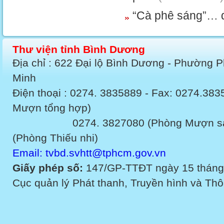
“Cà phê sáng”… 
Thư viện tỉnh Bình Dương
Địa chỉ : 622 Đại lộ Bình Dương - Phường 
Minh
Điện thoại : 0274. 3835889 - Fax: 0274.3
Mượn tổng hợp)
0274. 3827080 (Phòng Mượn sách v
(Phòng Thiếu nhi)
Email: tvbd.svhtt@tphcm.gov.vn
Giấy phép số:
147/GP-TTĐT ngày 15 tháng
Cục quản lý Phát thanh, Truyền hình và Thôn