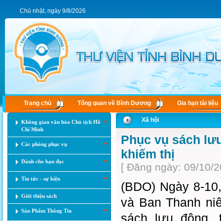
Chủ nhật, ngày 9/8/2026
Trang chủ
Tổng quan về Bình Dương
Gia hạn tài liệu
Xã hội
Không gian văn hóa Chủ tịch Hồ
Chí Minh
Phục vụ sách lưu
Các phòng phục vụ
khiếm thị
Dành cho bạn đọc
[ Đăng ngày: 09/10/2
Tin tức - sự kiện
(BDO) Ngày 8-10,
Giới thiệu sách
và Ban Thanh niê
Sản Phẩm Thông Tin
sách lưu động, 