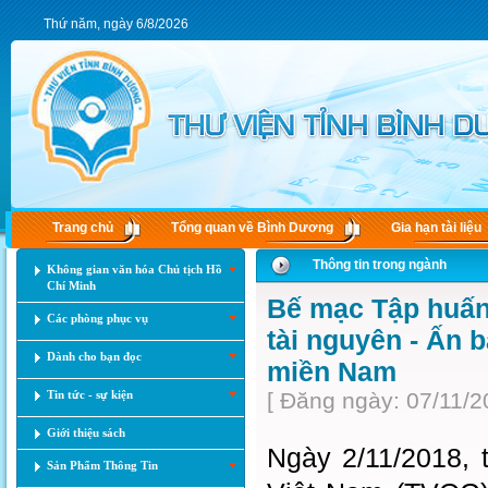
Thứ năm, ngày 6/8/2026
Trang chủ
Tổng quan về Bình Dương
Gia hạn tài liệu
Thông tin trong ngành
Không gian văn hóa Chủ tịch Hồ
Chí Minh
Bế mạc Tập huấn
Các phòng phục vụ
tài nguyên - Ấn 
Dành cho bạn đọc
miền Nam
Tin tức - sự kiện
[ Đăng ngày: 07/11/2
Giới thiệu sách
Ngày 2/11/2018, 
Sản Phẩm Thông Tin