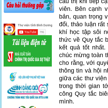
cầu thị khi tiếp 
viên. Bên cạnh v
bản, quan trọng v
đổi, thảo luận rấ
khí học tập sôi n
thức về Quy tắc 
kết quả tốt nhất
chúc mừng toàn t
cho rằng, với quy
thông tin và hội 
giữa các thư viện
trong thời gian t
công Quy tắc biê
mình.