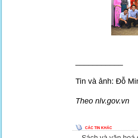
___________
Tin và ảnh: Đỗ M
Theo nlv.gov.vn
CÁC TIN KHÁC
Sách và văn hoá đ