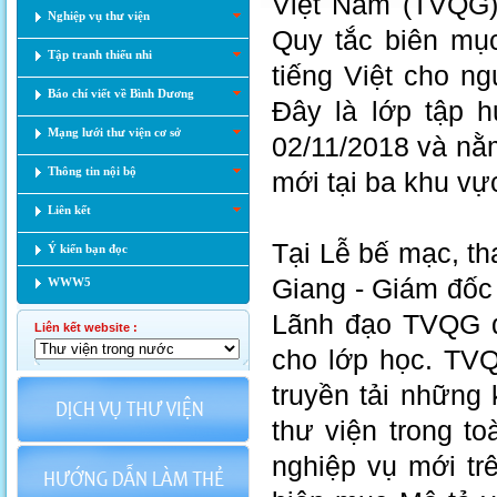
Việt Nam (TVQG)
Nghiệp vụ thư viện
Quy tắc biên mụ
Tập tranh thiếu nhi
tiếng Việt cho n
Báo chí viết về Bình Dương
Đây là lớp tập 
Mạng lưới thư viện cơ sở
02/11/2018 và nằ
Thông tin nội bộ
mới tại ba khu vự
Liên kết
Tại Lễ bế mạc, th
Ý kiến bạn đọc
Giang - Giám đốc
WWW5
Lãnh đạo TVQG đã
Liên kết website :
cho lớp học. TVQ
truyền tải những
thư viện trong t
nghiệp vụ mới tr