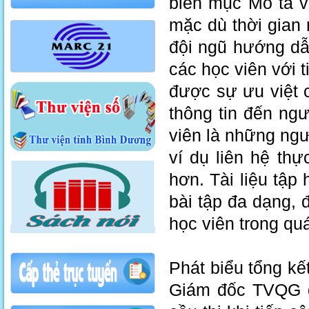
biên mục Mô tả v
mặc dù thời gian
đội ngũ hướng dẫ
các học viên với t
được sự ưu việt 
thông tin đến ng
viên là những ngư
ví dụ liên hệ thự
hơn. Tài liệu tậ
bài tập đa dạng, 
học viên trong quá
Phát biểu tổng k
Giám đốc TVQG đã