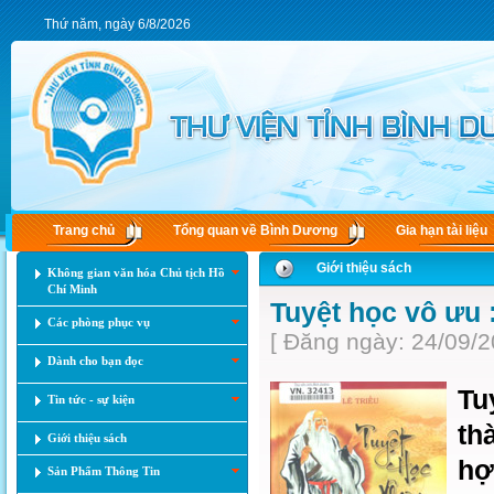
Thứ năm, ngày 6/8/2026
Trang chủ
Tổng quan về Bình Dương
Gia hạn tài liệu
Giới thiệu sách
Không gian văn hóa Chủ tịch Hồ
Chí Minh
Tuyệt học vô ưu
Các phòng phục vụ
[ Đăng ngày: 24/09/2
Dành cho bạn đọc
Tu
Tin tức - sự kiện
th
Giới thiệu sách
hợ
Sản Phẩm Thông Tin