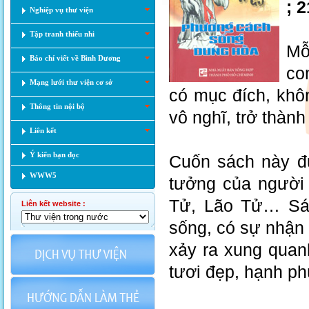
; 
Nghiệp vụ thư viện
Tập tranh thiếu nhi
Mỗ
Báo chí viết về Bình Dương
co
Mạng lưới thư viện cơ sở
có mục đích, khôn
Thông tin nội bộ
vô nghĩ, trở thành
Liên kết
Ý kiến bạn đọc
Cuốn sách này đư
WWW5
tưởng của người 
Tử, Lão Tử… Sác
Liên kết website :
sống, có sự nhận
xảy ra xung quan
tươi đẹp, hạnh ph