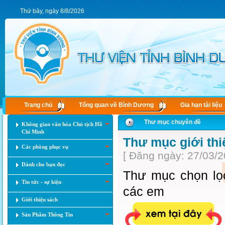
Thứ bảy, ngày 8/8/2026
Trang chủ
Tổng quan về Bình Dương
Gia hạn tài liệu
Thư mục chuyên đề
Không gian văn hóa Chủ tịch Hồ
Chí Minh
Thư mục giới thi
Các phòng phục vụ
[ Đăng ngày: 27/03/2
Dành cho bạn đọc
Thư mục chọn lọc
Tin tức - sự kiện
các em
Giới thiệu sách
Sản Phẩm Thông Tin