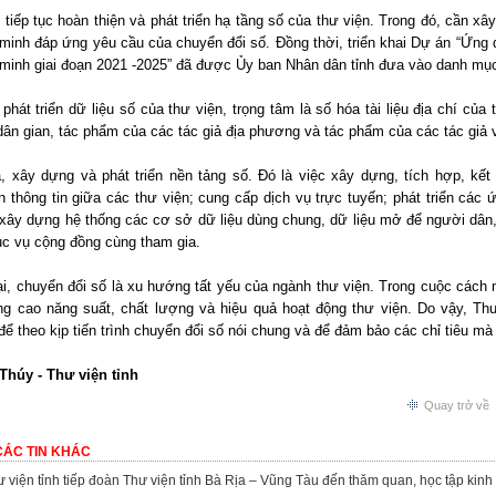
, tiếp tục hoàn thiện và phát triển hạ tầng số của thư viện. Trong đó, cần xâ
minh đáp ứng yêu cầu của chuyển đổi số. Đồng thời, triển khai Dự án “Ứng 
minh giai đoạn 2021 -2025” đã được Ủy ban Nhân dân tỉnh đưa vào danh mục
 phát triển dữ liệu số của thư viện, trọng tâm là số hóa tài liệu địa chí của
dân gian, tác phẩm của các tác giả địa phương và tác phẩm của các tác giả 
, xây dựng và phát triển nền tảng số. Đó là việc xây dựng, tích hợp, kết nố
 thông tin giữa các thư viện; cung cấp dịch vụ trực tuyến; phát triển các ứ
 xây dựng hệ thống các cơ sở dữ liệu dùng chung, dữ liệu mở để người dân,
ục vụ cộng đồng cùng tham gia.
i, chuyển đổi số là xu hướng tất yếu của ngành thư viện. Trong cuộc cách m
ng cao năng suất, chất lượng và hiệu quả hoạt động thư viện. Do vậy, Thư
để theo kịp tiến trình chuyển đổi số nói chung và để đảm bảo các chỉ tiêu mà
Thúy - Thư viện tỉnh
Quay trở về
CÁC TIN KHÁC
 viện tỉnh tiếp đoàn Thư viện tỉnh Bà Rịa – Vũng Tàu đến thăm quan, học tập kin