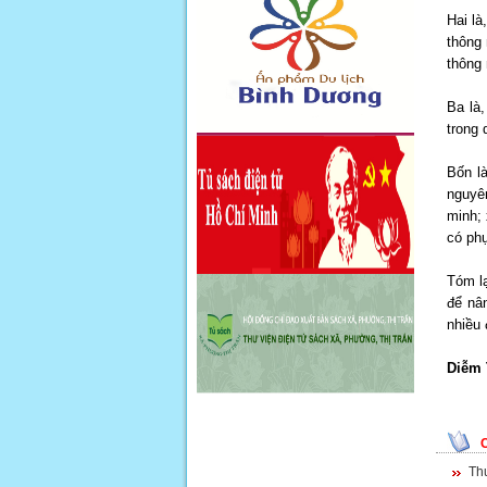
Hai là
thông 
thông 
Ba là,
trong 
Bốn là
nguyên
minh;
có ph
Tóm lạ
để nâ
nhiều 
Diễm 
Thư