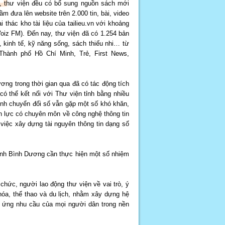
m, thư viện đều có bổ sung nguồn sách mới
m đưa lên website trên 2.000 tin, bài, video
 thác kho tài liệu của tailieu.vn với khoảng
iz FM). Đến nay, thư viện đã có 1.254 bản
, kinh tế, kỹ năng sống, sách thiếu nhi… từ
hành phố Hồ Chí Minh, Trẻ, First News,
ơng trong thời gian qua đã có tác động tích
có thể kết nối với Thư viện tỉnh bằng nhiều
rình chuyển đổi số vẫn gặp một số khó khăn,
hân lực có chuyên môn về công nghệ thông tin
 việc xây dựng tài nguyên thông tin dạng số
 tỉnh Bình Dương cần thực hiện một số nhiệm
chức, người lao động thư viện về vai trò, ý
hóa, thể thao và du lịch, nhằm xây dựng hệ
áp ứng nhu cầu của mọi người dân trong nền