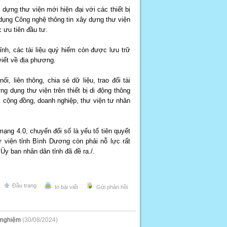
y dựng thư viện mới hiện đại với các thiết bị
dụng Công nghệ thông tin xây dựng thư viện
 ưu tiên đầu tư.
 tỉnh, các tài liệu quý hiếm còn được lưu trữ
viết về địa phương.
i, liên thông, chia sẻ dữ liệu, trao đổi tài
ng dụng thư viện trên thiết bị di động thông
 cộng đồng, doanh nghiệp, thư viện tư nhân
ạng 4.0, chuyển đổi số là yếu tố tiên quyết
 viện tỉnh Bình Dương còn phải nỗ lực rất
 Ủy ban nhân dân tỉnh đã đề ra./.
Đầu trang
In bài viết
Gửi phản hồi
h nghiệm
(30/08/2024)