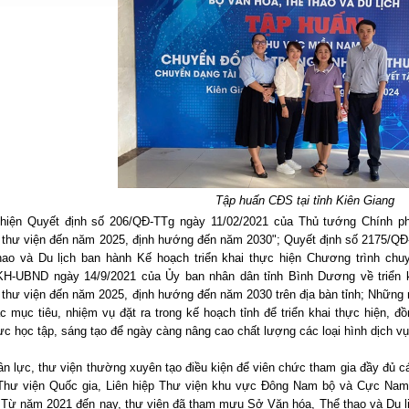
Tập huấn CĐS tại tỉnh Kiên Giang
hiện Quyết định số 206/QĐ-TTg ngày 11/02/2021 của Thủ tướng Chính ph
 thư viện đến năm 2025, định hướng đến năm 2030"; Quyết định số 2175/Q
hao và Du lịch ban hành Kế hoạch triển khai thực hiện Chương trình chu
KH-UBND ngày 14/9/2021 của Ủy ban nhân dân tỉnh Bình Dương về triển k
 thư viện đến năm 2025, định hướng đến năm 2030 trên địa bàn tỉnh; Những
c mục tiêu, nhiệm vụ đặt ra trong kế hoạch tỉnh để triển khai thực hiện, 
ực học tập, sáng tạo để ngày càng nâng cao chất lượng các loại hình dịch v
n lực, thư viện thường xuyên tạo điều kiện để viên chức tham gia đầy đủ c
 Thư viện Quốc gia, Liên hiệp Thư viện khu vực Đông Nam bộ và Cực Nam 
 Từ năm 2021 đến nay, thư viện đã tham mưu Sở Văn hóa, Thể thao và Du lị