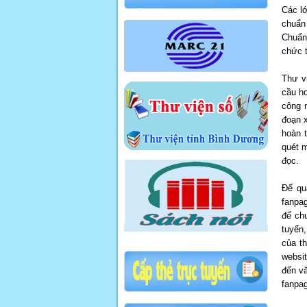
Các lớ
chuẩn 
Chuẩn 
chức t
Thư v
cầu ho
công 
đoạn x
hoàn 
quét m
đọc.
Để qu
fanpag
để ch
tuyến,
của th
websit
đến vă
fanpag