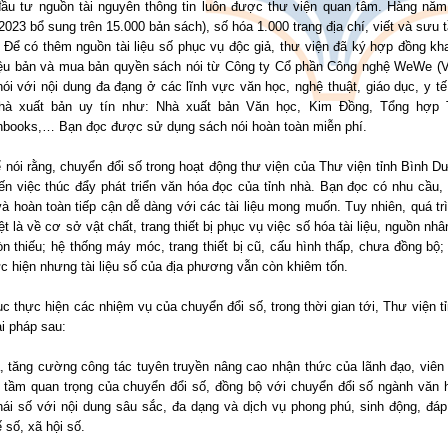
đầu tư nguồn tài nguyên thông tin luôn được thư viện quan tâm. Hàng nă
023 bổ sung trên 15.000 bản sách), số hóa 1.000 trang địa chí, viết và sưu tầ
.. Để có thêm nguồn tài liệu số phục vụ độc giả, thư viện đã ký hợp đồng khai
riệu bản và mua bản quyền sách nói từ Công ty Cổ phần Công nghệ WeWe (Vo
ói với nội dung đa đạng ở các lĩnh vực văn học, nghệ thuật, giáo dục, y tế
hà xuất bản uy tín như: Nhà xuất bản Văn học, Kim Đồng, Tổng hợp T
nbooks,… Bạn đọc được sử dụng sách nói hoàn toàn miễn phí.
 nói rằng, chuyển đổi số trong hoạt động thư viện của Thư viện tỉnh Bình Dư
n việc thúc đẩy phát triển văn hóa đọc của tỉnh nhà. Bạn đọc có nhu cầu, 
à hoàn toàn tiếp cận dễ dàng với các tài liệu mong muốn. Tuy nhiên, quá t
ệt là về cơ sở vật chất, trang thiết bị phục vụ việc số hóa tài liệu, nguồn n
n thiếu; hệ thống máy móc, trang thiết bị cũ, cấu hình thấp, chưa đồng bộ;
c hiện nhưng tài liệu số của địa phương vẫn còn khiêm tốn.
ục thực hiện các nhiệm vụ của chuyển đổi số, trong thời gian tới, Thư viện
ải pháp sau:
, tăng cường công tác tuyên truyền nâng cao nhận thức của lãnh đạo, viên 
, tầm quan trọng của chuyển đổi số, đồng bộ với chuyển đổi số ngành văn 
thái số với nội dung sâu sắc, đa dạng và dịch vụ phong phú, sinh động, đ
ế số, xã hội số.