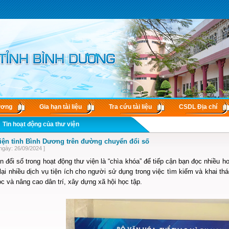
ương
Gia hạn tài liệu
Tra cứu tài liệu
CSDL Ðịa chí
Tin hoạt động của thư viện
iện tỉnh Bình Dương trên đường chuyển đổi số
ngày: 26/09/2024 ]
 đổi số trong hoạt động thư viện là “chìa khóa” để tiếp cận bạn đọc nhiều hơn
ại nhiều dịch vụ tiện ích cho người sử dụng trong việc tìm kiếm và khai thá
c và nâng cao dân trí, xây dựng xã hội học tập.