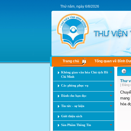
Thứ năm, ngày 6/8/2026
Trang chủ
Tổng quan về Bình D
Không gian văn hóa Chủ tịch Hồ
Chí Minh
Thư v
[ Đăng 
Các phòng phục vụ
Chuyển
Dành cho bạn đọc
mang l
hóa đọ
Tin tức - sự kiện
Giới thiệu sách
Sản Phẩm Thông Tin