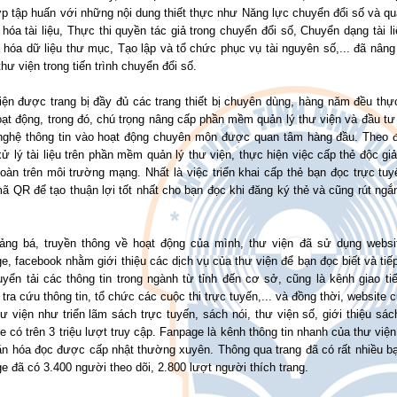
p tập huấn với những nội dung thiết thực như Năng lực chuyển đổi số và quản 
hóa tài liệu, Thực thi quyền tác giả trong chuyển đổi số, Chuyển dạng tài l
hóa dữ liệu thư mục, Tạo lập và tổ chức phục vụ tài nguyên số,... đã nâng
hư viện trong tiến trình chuyển đổi số.
iện được trang bị đầy đủ các trang thiết bị chuyên dùng, hàng năm đều th
ạt động, trong đó, chú trọng nâng cấp phần mềm quản lý thư viện và đầu tư
nghệ thông tin vào hoạt động chuyên môn được quan tâm hàng đầu. Theo đ
ử lý tài liệu trên phần mềm quản lý thư viện, thực hiện việc cấp thẻ độc giả,
toàn trên môi trường mạng. Nhất là việc triển khai cấp thẻ bạn đọc trực t
ã QR để tạo thuận lợi tốt nhất cho bạn đọc khi đăng ký thẻ và cũng rút ngắn
ảng bá, truyền thông về hoạt động của mình, thư viện đã sử dụng webs
e, facebook nhằm giới thiệu các dịch vụ của thư viện để bạn đọc biết và tiế
uyển tải các thông tin trong ngành từ tỉnh đến cơ sở, cũng là kênh giao t
 tra cứu thông tin, tổ chức các cuộc thi trực tuyến,... và đồng thời, website
ư viện như triển lãm sách trực tuyến, sách nói, thư viện số, giới thiệu sá
e có trên 3 triệu lượt truy cập. Fanpage là kênh thông tin nhanh của thư viện
n hóa đọc được cấp nhật thường xuyên. Thông qua trang đã có rất nhiều bạn
e đã có 3.400 người theo dõi, 2.800 lượt người thích trang.