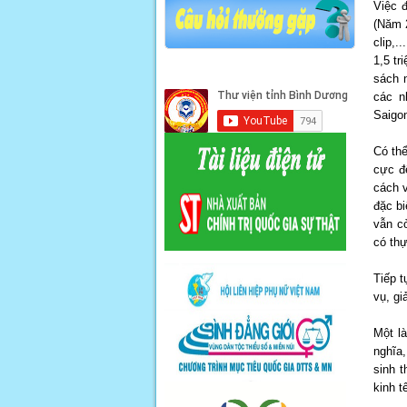
Việc 
(Năm 2
clip,.
1,5 t
sách n
các n
Saigo
Có thể
cực đế
cách v
đặc bi
vẫn cò
có thự
Tiếp t
vụ, gi
Một là
nghĩa
sinh 
kinh t