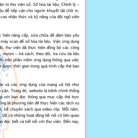
trị thư viện số, Số hóa tài liệu, Chỉnh lý –
iệu dễ tiếp cận cho người khuyết tật chữ in,
 cao nhận thức và kỹ năng của đội ngũ viên
ực hiện nâng cấp, sửa chữa để đảm bảo yêu
 máy scan để số hóa tài liệu. Việc ứng dụng
ó, thư viện đã thực hiện đồng bộ các công
 mượn – trả sách, theo dõi, tra cứu tài liệu
uyến trên phần mềm ứng dụng thông qua việc
 được thời gian trong quá trình cấp thẻ bạn
ite và các ứng dụng của mạng xã hội như
p cận. Trong đó, website là kênh chính thống
iếp với bạn đọc thông qua mục cấp thẻ trực
 cũng là phương tiện để thực hiện các dịch vụ
ch, kể chuyện sách qua video clip. Mỗi năm,
, tất cả những hoạt động bề nổi có liên quan
 đọc biết và kết nối với thư viện. Đến nay,