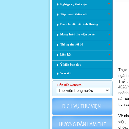
Nghiệp vụ thư viện
Tập tranh thiếu nhi
Báo chí viết về Bình Dương
Mạng lưới thư viện cơ sở
Thông tin nội bộ
Liên kết
Ý kiến bạn đọc
Thực 
WWW5
ngành
Thể t
Liên kết website :
4628/
ngành
sát cá
tích c
Về nhâ
viện,
chức.