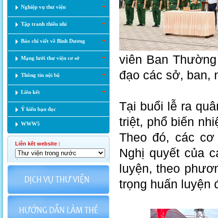
Nghiệp vụ thư viện
Tập tranh thiếu nhi
Báo chí viết về Bình Dương
viên Ban Thường 
Mạng lưới thư viện cơ sở
đạo các sở, ban, 
Thông tin nội bộ
Liên kết
Tại buổi lễ ra qu
Ý kiến bạn đọc
triệt, phổ biến n
WWW5
Theo đó, các cơ q
Liên kết website :
Nghị quyết của c
luyện, theo phươ
trọng huấn luyện 