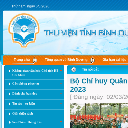
Thứ năm, ngày 6/8/2026
Trang chủ
Tổng quan về Bình Dương
Gia hạn tài liệu
Tin nổi bật
Không gian văn hóa Chủ tịch Hồ
Chí Minh
Bộ Chỉ huy Quân 
Các phòng phục vụ
2023
Dành cho bạn đọc
[ Đăng ngày: 02/03/2
Tin tức - sự kiện
Giới thiệu sách
Sản Phẩm Thông Tin