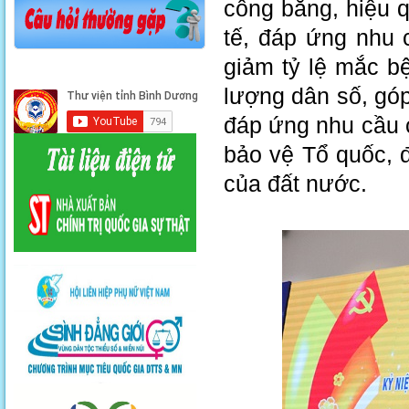
công bằng, hiệu q
tế, đáp ứng nhu 
giảm tỷ lệ mắc bện
lượng dân số, góp
đáp ứng nhu cầu 
bảo vệ Tổ quốc, đ
của đất nước.