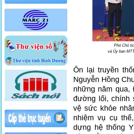
Phó Chủ tị
và Ủy ban MTT
Ôn lại truyền t
Nguyễn Hồng Chươ
những năm qua, 
đường lối, chính
vệ sức khỏe nhâ
nhiệm vụ cụ thể
dựng hệ thống Y 