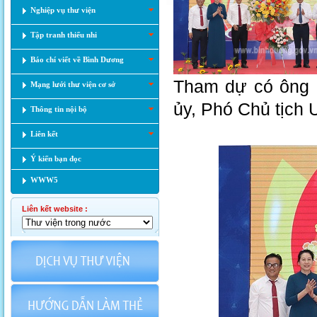
Nghiệp vụ thư viện
Tập tranh thiếu nhi
Báo chí viết về Bình Dương
Tham dự có ông 
Mạng lưới thư viện cơ sở
ủy, Phó Chủ tịch 
Thông tin nội bộ
Liên kết
Ý kiến bạn đọc
WWW5
Liên kết website :