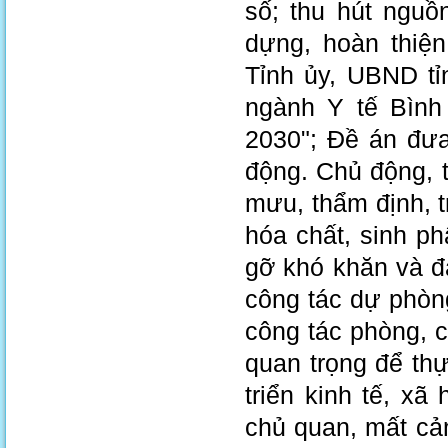
số; thu hút nguồ
dựng, hoàn thiệ
Tỉnh ủy, UBND t
ngành Y tế Bìn
2030"; Đề án đưa
động. Chủ động, t
mưu, thẩm định, 
hóa chất, sinh phẩ
gỡ khó khăn và đ
công tác dự phòng,
công tác phòng, 
quan trọng để th
triển kinh tế, xã
chủ quan, mất cả