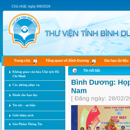
Chủ nhật, ngày 9/8/2026
Trang chủ
Tổng quan về Bình Dương
Gia hạn tài liệu
Tin nổi bật
Không gian văn hóa Chủ tịch Hồ
Chí Minh
Bình Dương: Họp
Các phòng phục vụ
Nam
Dành cho bạn đọc
[ Đăng ngày: 28/02/2
Tin tức - sự kiện
Giới thiệu sách
Sản Phẩm Thông Tin