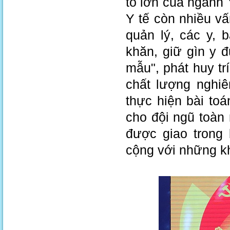
to lớn của ngành Y
Y tế còn nhiều vấ
quản lý, các y, 
khăn, giữ gìn y 
mẫu", phát huy tr
chất lượng nghiê
thực hiện bài to
cho đội ngũ toàn
được giao trong 
cộng với những kh