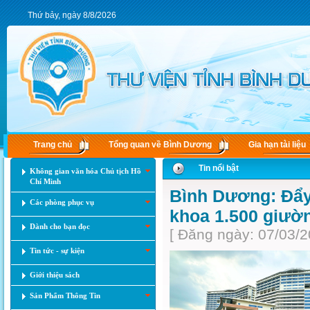
Thứ bảy, ngày 8/8/2026
Trang chủ
Tổng quan về Bình Dương
Gia hạn tài liệu
Tin nổi bật
Không gian văn hóa Chủ tịch Hồ
Chí Minh
Bình Dương: Đẩy 
Các phòng phục vụ
khoa 1.500 giườn
Dành cho bạn đọc
[ Đăng ngày: 07/03/2
Tin tức - sự kiện
Giới thiệu sách
Sản Phẩm Thông Tin