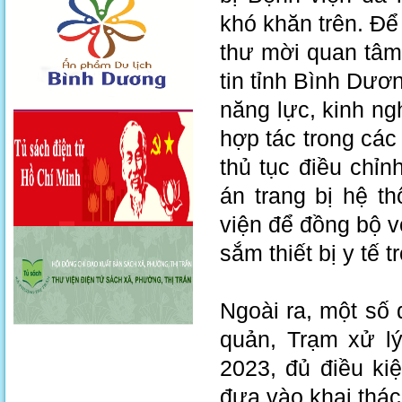
khó khăn trên. Để
thư mời quan tâm
tin tỉnh Bình Dươn
năng lực, kinh n
hợp tác trong các
thủ tục điều chỉn
án trang bị hệ t
viện để đồng bộ v
sắm thiết bị y tế 
Ngoài ra, một số
quản, Trạm xử l
2023, đủ điều ki
đưa vào khai thác