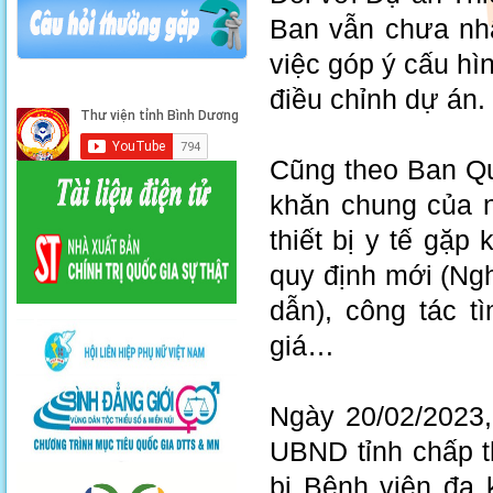
Ban vẫn chưa nhậ
việc góp ý cấu hì
điều chỉnh dự án.
Cũng theo Ban Quả
khăn chung của n
thiết bị y tế gặp
quy định mới (Ng
dẫn), công tác t
giá…
Ngày 20/02/2023
UBND tỉnh chấp t
bị Bệnh viện đa