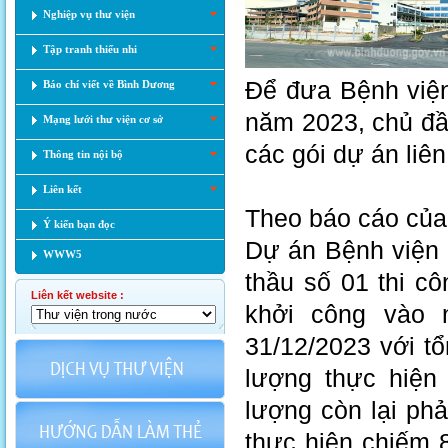
Nghiệp vụ thư viện
Tập tranh thiếu nhi
Để đưa Bệnh viện
Báo chí viết về Bình Dương
năm 2023, chủ đầu
Mạng lưới thư viện cơ sở
các gói dự án liê
Thông tin nội bộ
Liên kết
Theo báo cáo của
Ý kiến bạn đọc
Dự án Bệnh viện 
WWW5
thầu số 01 thi cô
Liên kết website :
khởi công vào 
31/12/2023 với tổ
lượng thực hiện
lượng còn lại ph
thực hiện chiếm 