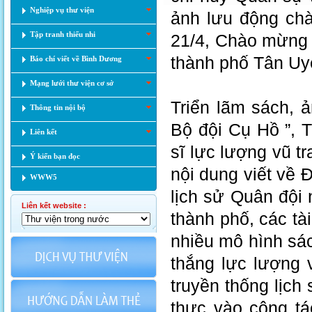
Nghiệp vụ thư viện
ảnh lưu động ch
Tập tranh thiếu nhi
21/4, Chào mừng 
thành phố Tân Uy
Báo chí viết về Bình Dương
Mạng lưới thư viện cơ sở
Triển lãm sách, 
Thông tin nội bộ
Bộ đội Cụ Hồ ”, T
Liên kết
sĩ lực lượng vũ 
Ý kiến bạn đọc
nội dung viết về 
WWW5
lịch sử Quân đội
Liên kết website :
thành phố, các tài
nhiều mô hình sá
thắng lực lượng 
truyền thống lịch
thực vào công tá