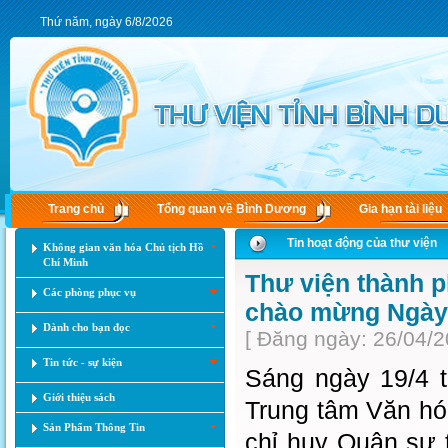
Thứ năm, ngày 6/8/2026
Trang chủ
Tổng quan về Bình Dương
Gia hạn tài liệu
Tin hoạt động của thư viện
Không gian văn hóa Chủ tịch Hồ
Chí Minh
Thư viện thành p
Các phòng phục vụ
chào mừng Ngày 
Dành cho bạn đọc
[ Đăng ngày: 26/04/2
Tin tức - sự kiện
Sáng ngày 19/4 
Giới thiệu sách
Trung tâm Văn hó
Sản Phẩm Thông Tin
chỉ huy Quân sự 