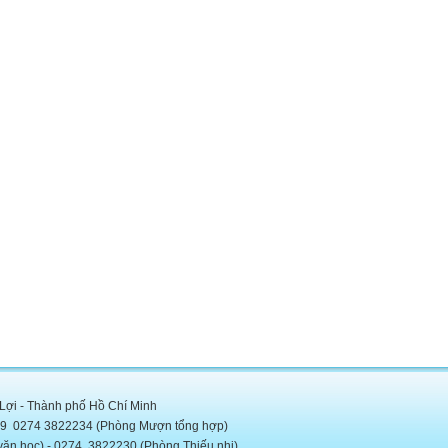
 Lợi - Thành phố Hồ Chí Minh
5889 0274 3822234 (Phòng Mượn tổng hợp)
c) - 0274. 3822230 (Phòng Thiếu nhi)