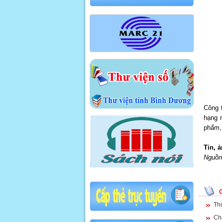
Công 
hạng 
phẩm, 
Tin, 
Nguồn 
Th
Ch