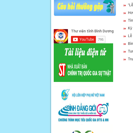
“Lễ
Hơ
Tìm
Kỳ
Lễ
Bì
Tư
Trư