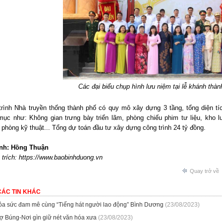
Các đại biểu chụp hình lưu niệm tại lễ khánh thàn
trình Nhà truyền thống thành phố có quy mô xây dựng 3 tầng, tổng diện t
mục như: Không gian trưng bày triển lãm, phòng chiếu phim tư liệu, kho l
phòng kỹ thuật... Tổng dự toán đầu tư xây dựng công trình 24 tỷ đồng.
ảnh: Hồng Thuận
trích: https://www.baobinhduong.vn
Quay trở về
CÁC TIN KHÁC
ỏa sức đam mê cùng “Tiếng hát người lao động” Bình Dương
(23/08/2023)
ợ Búng-Nơi gìn giữ nét văn hóa xưa
(23/08/2023)