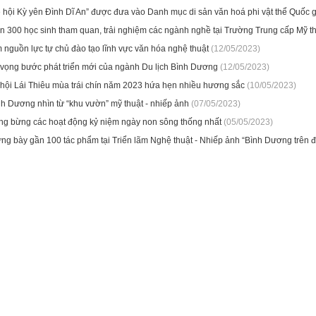
 hội Kỳ yên Đình Dĩ An” được đưa vào Danh mục di sản văn hoá phi vật thể Quốc g
n 300 học sinh tham quan, trải nghiệm các ngành nghề tại Trường Trung cấp Mỹ t
 nguồn lực tự chủ đào tạo lĩnh vực văn hóa nghệ thuật
(12/05/2023)
 vọng bước phát triển mới của ngành Du lịch Bình Dương
(12/05/2023)
 hội Lái Thiêu mùa trái chín năm 2023 hứa hẹn nhiều hương sắc
(10/05/2023)
nh Dương nhìn từ “khu vườn” mỹ thuật - nhiếp ảnh
(07/05/2023)
ng bừng các hoạt động kỷ niệm ngày non sông thống nhất
(05/05/2023)
ng bày gần 100 tác phẩm tại Triển lãm Nghệ thuật - Nhiếp ảnh “Bình Dương trên đ