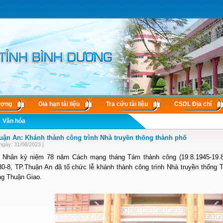
ương
Gia hạn tài liệu
Tra cứu tài liệu
CSDL Ðịa chí
Văn hóa
uận An: Khánh thành công trình Nhà truyền thống thành phố
ngày: 31/08/2023 ]
 Nhân kỷ niệm 78 năm Cách mạng tháng Tám thành công (19.8.1945-19.8.
0-8, TP.Thuận An đã tổ chức lễ khánh thành công trình Nhà truyền thống TP
g Thuận Giao.