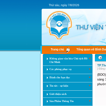
Thứ sáu, ngày 7/8/2026
Trang chủ
Tổng quan về Bình D
Không gian văn hóa Chủ tịch Hồ
Chí Minh
TP.Th
[ Đăng 
Các phòng phục vụ
(BDO)
Dành cho bạn đọc
sáng 3
phườn
Tin tức - sự kiện
Giới thiệu sách
Sản Phẩm Thông Tin