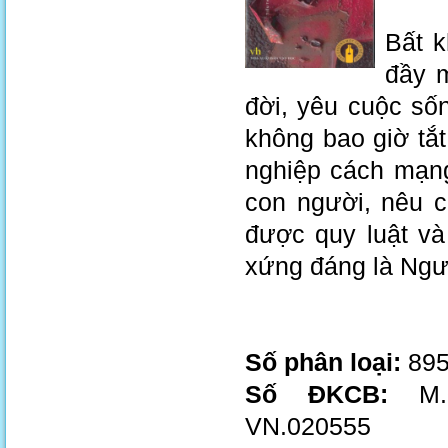
Bất k
đầy m
đời, yêu cuộc số
không bao giờ tắt
nghiệp cách mạng
con người, nêu 
được quy luật và 
xứng đáng là Ngư
Số phân loại:
895
Số ĐKCB:
M.0
VN.020555