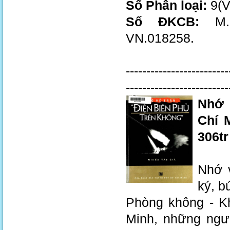
Số Phân loại:
9(V
Số ĐKCB:
M.0
VN.018258.
-------------------------
-------------------------
Nhớ 
Chí 
306tr
Nhớ v
ký, b
Phòng không - Kh
Minh, những ngư