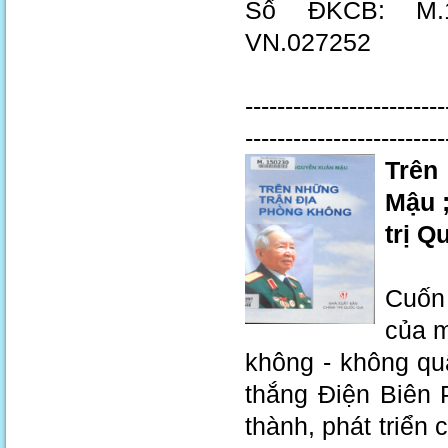
Số ĐKCB: M.12
VN.027252
-------------------------
-------------------------
Trên
Mậu ;
trị Q
Cuốn 
của m
không - không qu
thắng Điện Biên 
thành, phát triển