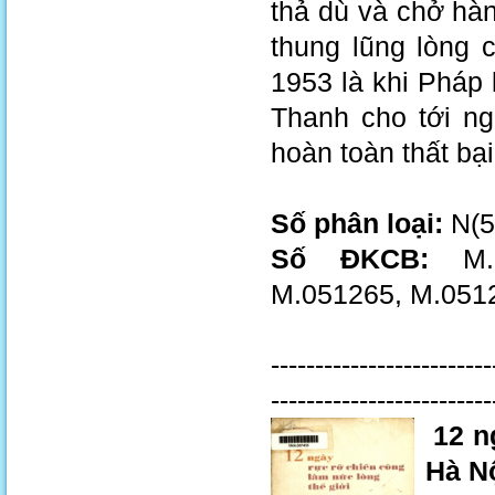
thả dù và chở hàn
thung lũng lòng 
1953 là khi Pháp
Thanh cho tới n
hoàn toàn thất bại
Số phân loại:
N(5
Số ĐKCB:
M.0
M.051265, M.051
-------------------------
-------------------------
12 n
Hà Nộ