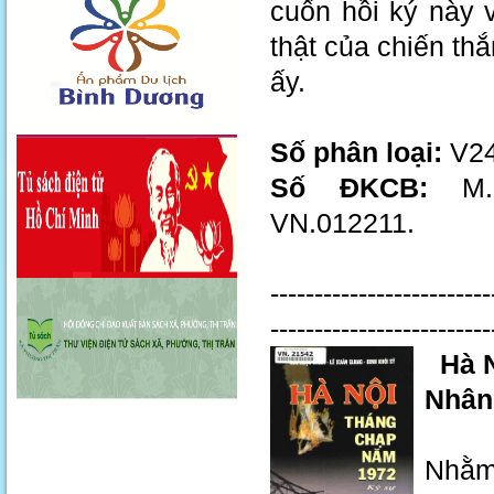
cuốn hồi ký này 
thật của chiến th
ấy.
Số phân loại:
V24
Số ĐKCB:
M.0
VN.012211.
-------------------------
------------------------
Hà 
Nhân 
Nhằm