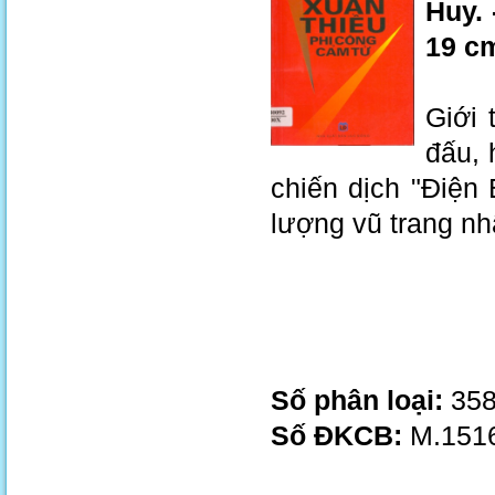
Huy. 
19 c
Giới 
đấu, 
chiến dịch "Điện 
lượng vũ trang n
Số phân loại:
358
Số ĐKCB:
M.1516