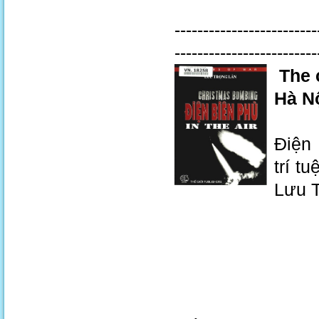
-------------------------
-------------------------
The 
Hà Nộ
Điện 
trí t
Lưu T