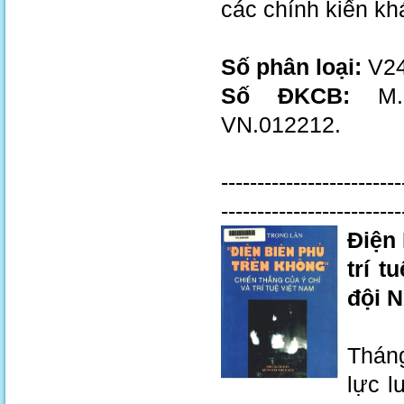
các chính kiến khá
Số phân loại:
V24
Số ĐKCB:
M.0
VN.012212.
-------------------------
-------------------------
Điện 
trí t
đội N
Thán
lực 