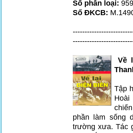
Số phân loại:
959
Số ĐKCB:
M.1490
-------------------------
-------------------------
Về 
Thanh
Tập h
Hoài
chiến
phần làm sống d
trường xưa. Tác 