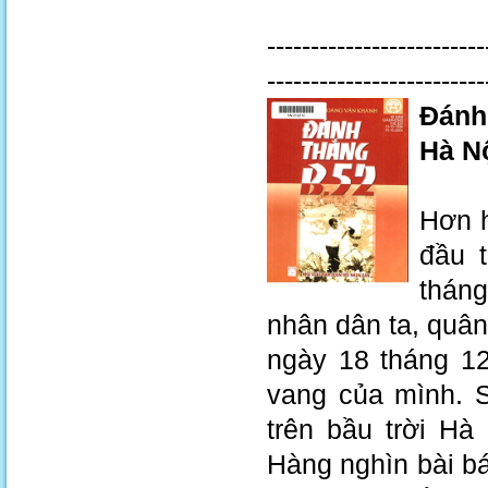
-------------------------
------------------------
Đánh 
Hà Nộ
Hơn h
đầu t
thán
nhân dân ta, quân
ngày 18 tháng 12
vang của mình. 
trên bầu trời Hà
Hàng nghìn bài bá