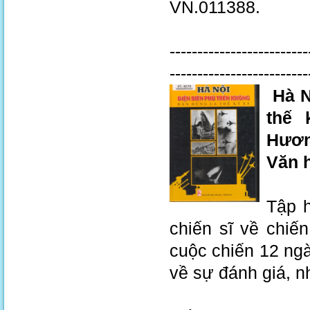
VN.011388.
-------------------------
-------------------------
Hà N
thế
Hươn
Văn h
Tập h
chiến sĩ về chiến
cuộc chiến 12 ngà
về sự đánh giá, n