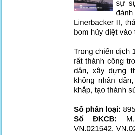
sự s
đánh
Linerbacker II, t
bom hủy diệt vào 
Trong chiến dịch
rất thành công t
dân, xây dựng th
không nhân dân,
khắp, tạo thành s
Số phân loại:
895
Số ĐKCB:
M.0
VN.021542, VN.0