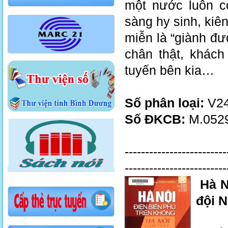
một nước luôn co
sàng hy sinh, kiên
miễn là “giành đượ
chân thật, khách
tuyến bên kia…
Số phân loại:
V24
Số ĐKCB:
M.0529
-------------------------
------------------------
Hà N
đội N