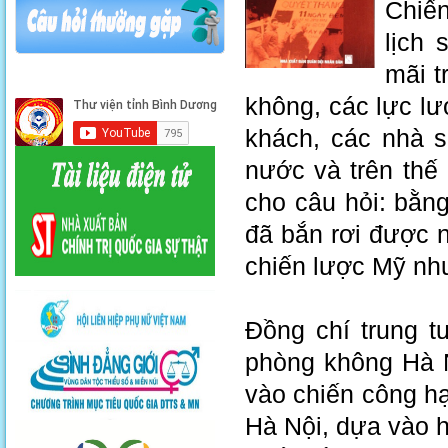
Chiến
lịch
mãi t
không, các lực l
khách, các nhà s
nước và trên thế 
cho câu hỏi: bằn
đã bắn rơi được n
chiến lược Mỹ nh
Đồng chí trung 
phòng không Hà N
vào chiến công hạ
Hà Nội, dựa vào h