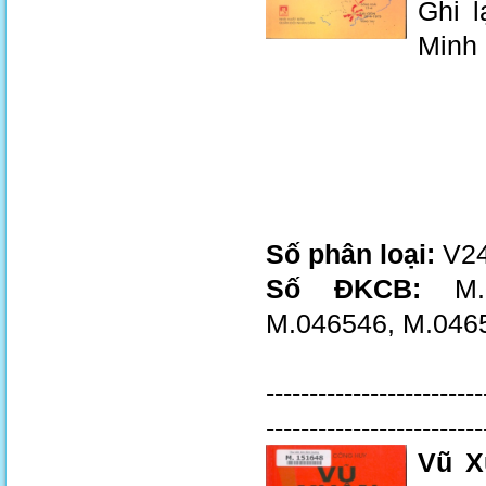
Ghi l
Minh 
Số phân loại:
V24
Số ĐKCB:
M.0
M.046546, M.046
-------------------------
-------------------------
Vũ X