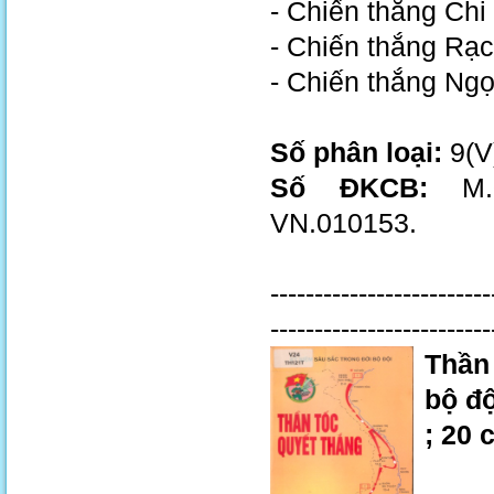
- Chiến thắng Ch
- Chiến thắng Rạ
- Chiến thắng Ng
Số phân loại:
9(V
Số ĐKCB:
M.0
VN.010153.
-------------------------
-------------------------
Thần 
bộ độ
; 20 