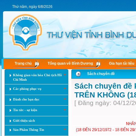
Thứ năm, ngày 6/8/2026
Trang chủ
Tổng quan về Bình Dương
Gia hạn tài liệu
Sách chuyên đề
Không gian văn hóa Chủ tịch Hồ
Chí Minh
Sách chuyên đề 
Các phòng phục vụ
TRÊN KHÔNG (18 
Dành cho bạn đọc
[ Đăng ngày: 04/12/2
Tin tức - sự kiện
Giới thiệu sách
NHÂN
(18 ĐẾN 29/12/1972 - 18 ĐẾN
Sản Phẩm Thông Tin