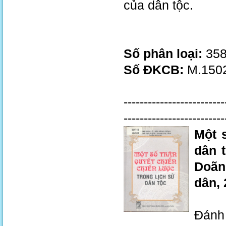
của dân tộc.
Số phân loại:
358
Số ĐKCB:
M.1502
-------------------------
-------------------------
Một s
dân 
Doãn
dân, 
Đánh 