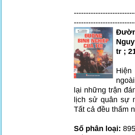
-------------------------
------------------------
Đườn
Nguyễ
tr ; 
Hiện
ngoài
lại những trận đá
lịch sử quân sự 
Tất cả đều thấm n
Số phân loại:
895