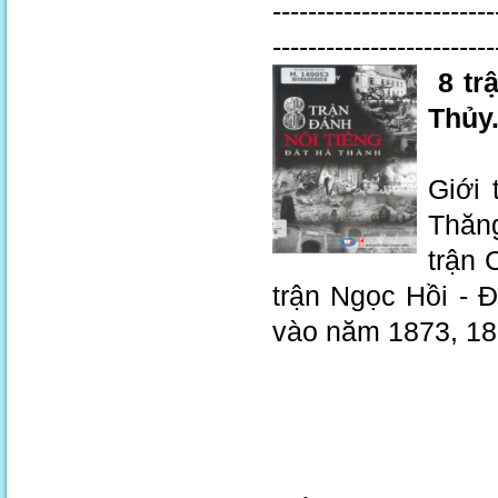
-------------------------
-------------------------
8 tr
Thủy.
Giới 
Thăng
trận 
trận Ngọc Hồi - 
vào năm 1873, 18