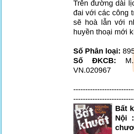
Trên đường dài l
đai với các công 
sẽ hoà lẫn với 
huyền thoại mới 
Số Phân loại:
895
Số ĐKCB:
M.0
VN.020967
-------------------------
-------------------------
Bất k
Nội 
chươ