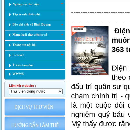
Nghiệp vụ thư viện
-------------------------
Tập tranh thiếu nhi
------------------------
Báo chí viết về Bình Dương
Điện
Mạng lưới thư viện cơ sở
muốn 
Thông tin nội bộ
363 t
Liên kết
Ý kiến bạn đọc
Điện 
WWW5
theo 
đấu trí quân sự q
Liên kết website :
chạm chính trị - 
là một cuộc đối 
nghiệm quý báu về
Mỹ thấy được rằng