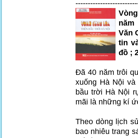
-------------------------
Vòng
năm 
Văn C
tin v
đồ ; 
Đã 40 năm trôi q
xuống Hà Nội và
bầu trời Hà Nội r
mãi là những kí ứ
Theo dòng lịch sử
bao nhiêu trang sá