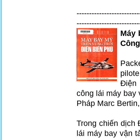
-------------------------
------------------------
Máy b
Công 
Packe
pilot
Điện
công lái máy bay v
Pháp Marc Bertin
Trong chiến dịch 
lái máy bay vận 