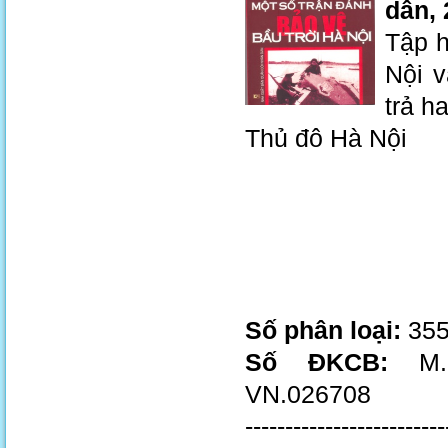
dân, 
Tập h
Nội 
trả h
Thủ đô Hà Nội
Số phân loại:
355
Số ĐKCB:
M.1
VN.026708
-------------------------