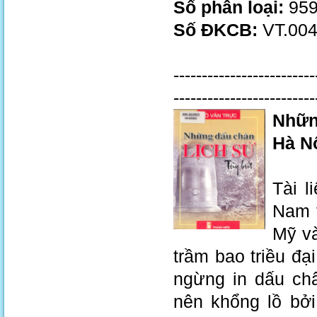
Số phân loại:
959
Số ĐKCB:
VT.00
-------------------------
-------------------------
Những
Hà Nộ
Tài l
Nam 
Mỹ và
trầm bao triều đ
ngừng in dấu châ
nên khổng lồ bở