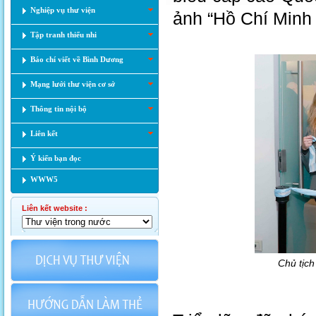
Nghiệp vụ thư viện
ảnh “Hồ Chí Minh
Tập tranh thiếu nhi
Báo chí viết về Bình Dương
Mạng lưới thư viện cơ sở
Thông tin nội bộ
Liên kết
Ý kiến bạn đọc
WWW5
Liên kết website :
Chủ tịch