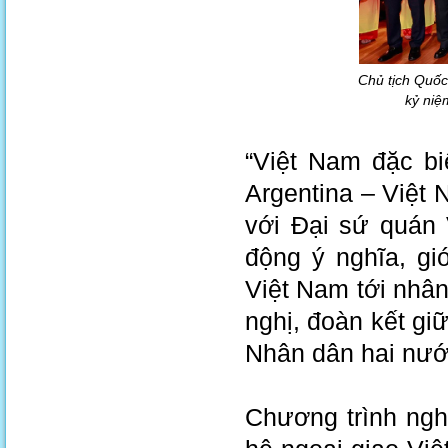
Chủ tịch Quố
kỷ niệ
“Việt Nam đặc bi
Argentina – Việt
với Đại sứ quán 
động ý nghĩa, gi
Việt Nam tới nhâ
nghị, đoàn kết gi
Nhân dân hai nướ
Chương trình ngh