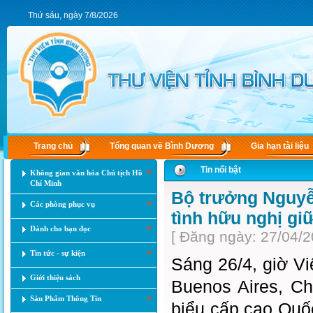
Thứ sáu, ngày 7/8/2026
Trang chủ
Tổng quan về Bình Dương
Gia hạn tài liệu
Tin nổi bật
Không gian văn hóa Chủ tịch Hồ
Chí Minh
Bộ trưởng Nguyễ
Các phòng phục vụ
tình hữu nghị gi
Dành cho bạn đọc
[ Đăng ngày: 27/04/2
Tin tức - sự kiện
Sáng 26/4, giờ Vi
Giới thiệu sách
Buenos Aires, C
Sản Phẩm Thông Tin
biểu cấp cao Quốc