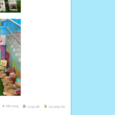
Đầu trang
In bài viết
Gửi phản hồi