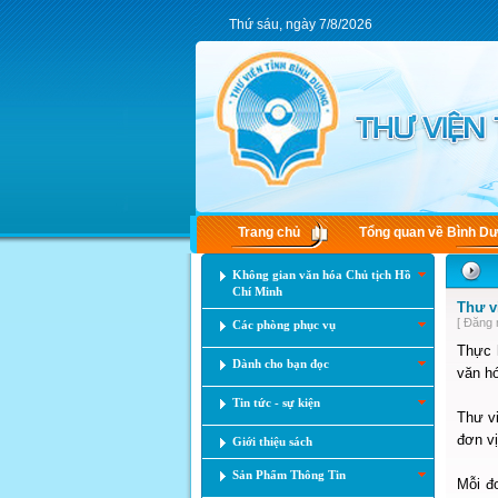
Thứ sáu, ngày 7/8/2026
Trang chủ
Tổng quan về Bình D
Không gian văn hóa Chủ tịch Hồ
Chí Minh
Thư v
[ Đăng 
Các phòng phục vụ
Thực 
Dành cho bạn đọc
văn hó
Tin tức - sự kiện
Thư vi
đơn v
Giới thiệu sách
Sản Phẩm Thông Tin
Mỗi đơ