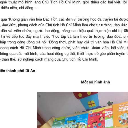
nghệ thuật mô hình lăng Chủ Tịch Hồ Chí Minh, giới thiệu các bài viết, l
 thiếu niên, nhi đồng....
qua “Không gian văn hóa Bác Hồ”, các đơn vị trường học đã truyền tải được m
, đạo đức, phong cách của Chủ tịch Hồ Chí Minh làm cho tư tưởng, đạo đức
 dân và viên chức, người lao động, nâng cao hiệu quả thực hiện chỉ thị
 Trị về tiếp tục đẩy mạnh việc “Học tập và làm theo tư tưởng, đạo đức, ph
khắp trong cộng đồng xã hội. Đồng thời, phát huy giá trị văn hóa Hồ Chí M
phong cách Hồ Chí Minh trong công chức, viên chức, đoàn viên, hội viên, t
hông qua các mô hình, các hoạt động cụ thể, thiết thực sẽ góp phần tuyên t
ề thân thế, sự nghiệp cách mạng của Chủ tịch Hồ Chí Minh.
iện thành phố Dĩ An
Một số hình ảnh