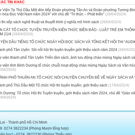
CÁC TIN KHÁC
ư Viện Tp Thủ Dầu Một đón tiếp Đoàn phường Tân An và Đoàn phường Tương Bình 
 hóa Đọc Việt Nam năm 2024” với chủ đề “Tri thức – Phát triển”
(26/04/2024)
 thi xếp sách nghệ thuật và thuyết trình ý nghĩa mô hình sách
(26/04/2024)
N CÁT TỔ CHỨC TUYÊN TRUYỀN KIẾN THỨC BIỀN ĐẢO - LUẬT TRẺ EM THÔN
M 21/4
(26/04/2024)
YỆN DẦU TIẾNG TỔ CHỨC NGÀY HỘI ĐỌC SÁCH VÀ TỔNG KẾT HỘI THI “AUDI
nh phố Tân Uyên: Sôi nổi hội thi tuyên truyền giới thiệu sách năm 2024
(26/04/20
ư viện thành phố Tân Uyên Triển lãm sách, ảnh lưu động chào mừng Ngày sách và
ư viện tỉnh Bình Dương tổ chức chuỗi hoạt động chào mừng Ngày Sách và Văn hóa
5/04/2024)
ÀNH PHỐ THUẬN AN TỔ CHỨC NÓI CHUYỆN CHUYÊN ĐỀ VỀ NGÀY SÁCH VÀ V
nh phố Thủ Dầu Một Tổ chức Hội thi tuyên truyền, giới thiệu sách
(17/04/2024)
nh Dương: Tổ chức Hội thi Tuyên truyền, giới thiệu sách năm 2024, chủ đề “Giáo 
6/04/2024)
 Lợi - Thành phố Hồ Chí Minh
5889 0274 3822234 (Phòng Mượn tổng hợp)
c) - 0274. 3822230 (Phòng Thiếu nhi)