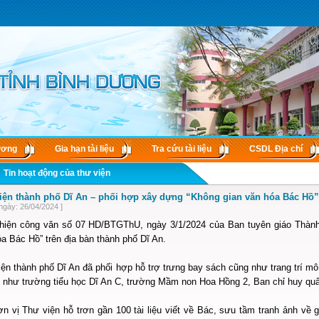
ương
Gia hạn tài liệu
Tra cứu tài liệu
CSDL Ðịa chí
Tin hoạt động của thư viện
iện thành phố Dĩ An – phối hợp xây dựng “Không gian văn hóa Bác Hồ”
ngày: 26/04/2024 ]
hiện công văn số 07 HD/BTGThU, ngày 3/1/2024 của Ban tuyên giáo Thành 
a Bác Hồ” trên địa bàn thành phố Dĩ An.
ện thành phố Dĩ An đã phối hợp hỗ trợ trưng bay sách cũng như trang trí m
ị như trường tiểu học Dĩ An C, trường Mầm non Hoa Hồng 2, Ban chỉ huy 
n vị Thư viện hỗ trơn gần 100 tài liệu viết về Bác, sưu tầm tranh ảnh về g