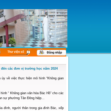
Thư viện số
Đăng nhập
 đến các đơn vị trường học năm 2024
ủy về việc thực hiện mô hình “Không gian
ô hình “ Không gian văn hóa Bác Hồ” cho các
quân sự phường Tân Đông hiệp…
ia đình, người thân trong gia đình Bác, xếp