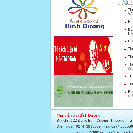
Th
Văn
Hội
BẾ
NA
HU
Thà
Th
Th
(2
TH
Thà
Bì
(1
Thư viện tỉnh Bình Dương
Địa chỉ : 622 Đại lộ Bình Dương - Phường Phú
Điện thoại : 0274. 3835889 - Fax: 0274.383
0274. 3827080 (Phòng Mượn sách văn họ