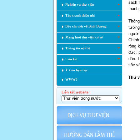
sách 
Nghiệp vụ thư viện
thanh,
Tập tranh thiếu nhi
Thông 
Báo chí viết về Bình Dương
tưởng
người
Mạng lưới thư viện cơ sở
Chính
rộng 
Thông tin nội bộ
đức, 
dân. T
Liên kết
sắc v
Ý kiến bạn đọc
Thư v
WWW5
Liên kết website :