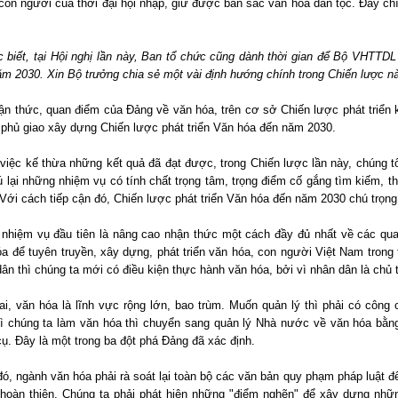
on người của thời đại hội nhập, giữ được bản sắc văn hóa dân tộc. Đây chí
 biết, tại Hội nghị lần này, Ban tổ chức cũng dành thời gian để Bộ VHTTDL 
m 2030. Xin Bộ trưởng chia sẻ một vài định hướng chính trong Chiến lược n
ận thức, quan điểm của Đảng về văn hóa, trên cơ sở Chiến lược phát triển
 phủ giao xây dựng Chiến lược phát triển Văn hóa đến năm 2030.
việc kế thừa những kết quả đã đạt được, trong Chiến lược lần này, chúng t
ú lại những nhiệm vụ có tính chất trọng tâm, trọng điểm cố gắng tìm kiếm,
Với cách tiếp cận đó, Chiến lược phát triển Văn hóa đến năm 2030 chú trọn
nhiệm vụ đầu tiên là nâng cao nhận thức một cách đầy đủ nhất về các qu
a để tuyên truyền, xây dựng, phát triển văn hóa, con người Việt Nam trong
ân thì chúng ta mới có điều kiện thực hành văn hóa, bởi vì nhân dân là chủ 
i, văn hóa là lĩnh vực rộng lớn, bao trùm. Muốn quản lý thì phải có công 
vì chúng ta làm văn hóa thì chuyển sang quản lý Nhà nước về văn hóa bằng
ụ. Đây là một trong ba đột phá Đảng đã xác định.
ó, ngành văn hóa phải rà soát lại toàn bộ các văn bản quy phạm pháp luật đ
 hoàn thiện. Chúng ta phải phát hiện những "điểm nghẽn" để xây dựng những