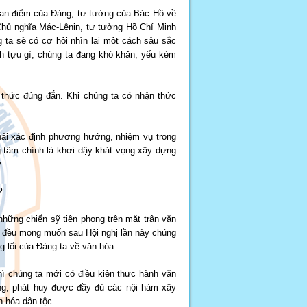
 quan điểm của Đảng, tư tưởng của Bác Hồ về
 Chủ nghĩa Mác-Lênin, tư tưởng Hồ Chí Minh
 ta sẽ có cơ hội nhìn lại một cách sâu sắc
h tựu gì, chúng ta đang khó khăn, yếu kém
 thức đúng đắn. Khi chúng ta có nhận thức
phải xác định phương hướng, nhiệm vụ trong
ng tâm chính là khơi dậy khát vọng xây dựng
.
?
những chiến sỹ tiên phong trên mặt trận văn
ta đều mong muốn sau Hội nghị lần này chúng
 lối của Đảng ta về văn hóa.
hì chúng ta mới có điều kiện thực hành văn
ng, phát huy được đầy đủ các nội hàm xây
n hóa dân tộc.