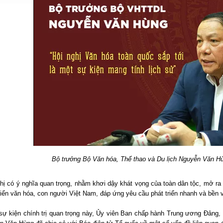
Bộ trưởng Bộ Văn hóa, Thể thao và Du lịch Nguyễn Văn Hùn
ghị có ý nghĩa quan trọng, nhằm khơi dậy khát vọng của toàn dân tộc, mở r
riển văn hóa, con người Việt Nam, đáp ứng yêu cầu phát triển nhanh và bền
sự kiện chính trị quan trọng này, Ủy viên Ban chấp hành Trung ương Đảng,