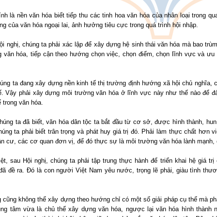
nh là nền văn hóa biết tiếp thu các tinh hoa văn hóa của nhân loại trong qu
ng của văn hóa ngoại lai, ảnh hưởng tiêu cực trong quá trình hội nhập.
ội nghị, chúng ta phải xác lập để xây dựng hệ sinh thái văn hóa mà bao tr
g văn hóa, tiếp cận theo hướng chọn việc, chọn điểm, chọn lĩnh vực và ưu
úng ta đang xây dựng nền kinh tế thị trường định hướng xã hội chủ nghĩa, ch
tế. Vậy phải xây dựng môi trường văn hóa ở lĩnh vực này như thế nào để đ
ế trong văn hóa.
húng ta đã biết, văn hóa dân tộc ta bắt đầu từ cơ sở, được hình thành, hu
húng ta phải biết trân trọng và phát huy giá trị đó. Phải làm thực chất hơn
n cư, các cơ quan đơn vị, để đó thực sự là môi trường văn hóa lành mạnh, 
ệt, sau Hội nghị, chúng ta phải tập trung thực hành để triển khai hệ giá t
đã đề ra. Đó là con người Việt Nam yêu nước, trọng lẽ phải, giàu tình thư
cũng không thể xây dựng theo hướng chỉ có một số giải pháp cụ thể mà phải
rung tâm vừa là chủ thể xây dựng văn hóa, ngược lại văn hóa hình thành