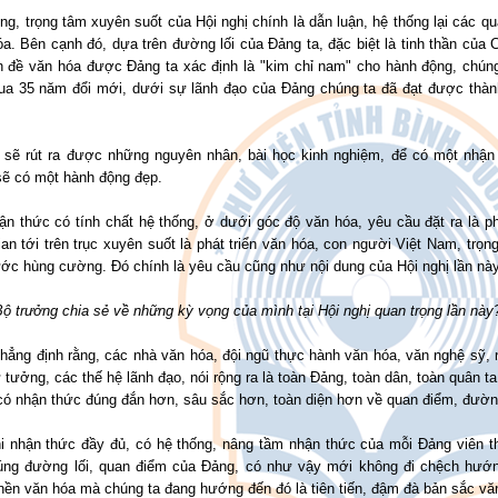
ng, trọng tâm xuyên suốt của Hội nghị chính là dẫn luận, hệ thống lại các
a. Bên cạnh đó, dựa trên đường lối của Đảng ta, đặc biệt là tinh thần của
n đề văn hóa được Đảng ta xác định là "kim chỉ nam" cho hành động, chúng
ua 35 năm đổi mới, dưới sự lãnh đạo của Đảng chúng ta đã đạt được thàn
 sẽ rút ra được những nguyên nhân, bài học kinh nghiệm, để có một nhận
sẽ có một hành động đẹp.
ận thức có tính chất hệ thống, ở dưới góc độ văn hóa, yêu cầu đặt ra là 
ian tới trên trục xuyên suốt là phát triển văn hóa, con người Việt Nam, trọ
ớc hùng cường. Đó chính là yêu cầu cũng như nội dung của Hội nghị lần này
Bộ trưởng chia sẻ về những kỳ vọng của mình tại Hội nghị quan trọng lần này
hẳng định rằng, các nhà văn hóa, đội ngũ thực hành văn hóa, văn nghệ sỹ, 
 tưởng, các thế hệ lãnh đạo, nói rộng ra là toàn Đảng, toàn dân, toàn quân 
có nhận thức đúng đắn hơn, sâu sắc hơn, toàn diện hơn về quan điểm, đường
hi nhận thức đầy đủ, có hệ thống, nâng tầm nhận thức của mỗi Đảng viên t
úng đường lối, quan điểm của Đảng, có như vậy mới không đi chệch hướ
ền văn hóa mà chúng ta đang hướng đến đó là tiên tiến, đậm đà bản sắc vă