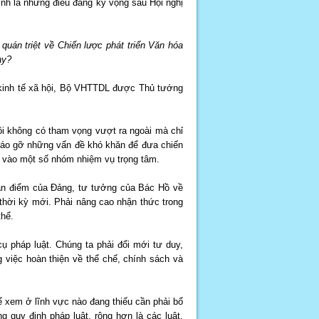
nh là những điều đáng kỳ vọng sau Hội nghị
quán triệt về Chiến lược phát triển Văn hóa
ày?
 kinh tế xã hội, Bộ VHTTDL được Thủ tướng
ôi không có tham vọng vượt ra ngoài mà chỉ
 tháo gỡ những vấn đề khó khăn để đưa chiến
g vào một số nhóm nhiệm vụ trọng tâm.
an điểm của Đảng, tư tưởng của Bác Hồ về
 thời kỳ mới. Phải nâng cao nhận thức trong
thể.
cụ pháp luật. Chúng ta phải đổi mới tư duy,
 việc hoàn thiện về thể chế, chính sách và
ể xem ở lĩnh vực nào đang thiếu cần phải bổ
 quy định pháp luật, rộng hơn là các luật,