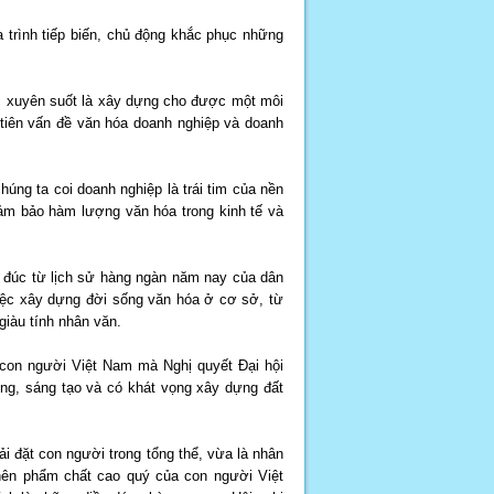
a trình tiếp biến, chủ động khắc phục những
ùm xuyên suốt là xây dựng cho được một môi
 tiên vấn đề văn hóa doanh nghiệp và doanh
úng ta coi doanh nghiệp là trái tim của nền
ảm bảo hàm lượng văn hóa trong kinh tế và
n đúc từ lịch sử hàng ngàn năm nay của dân
 việc xây dựng đời sống văn hóa ở cơ sở, từ
giàu tính nhân văn.
rị con người Việt Nam mà Nghị quyết Đại hội
ơng, sáng tạo và có khát vọng xây dựng đất
 đặt con người trong tổng thể, vừa là nhân
 nên phẩm chất cao quý của con người Việt