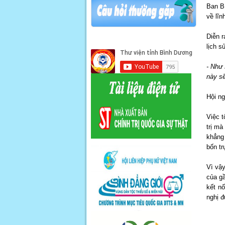
Ban B
về lĩn
Diễn r
lịch s
- Như 
này sẽ
Hội ng
Việc t
trị mà
khẳng 
bốn tr
Vì vậy
của gầ
kết n
nghị đ