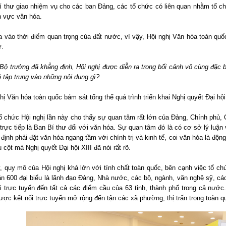
í thư giao nhiệm vụ cho các ban Đảng, các tổ chức có liên quan nhằm tổ c
h vực văn hóa.
a vào thời điểm quan trọng của đất nước, vì vậy, Hội nghị Văn hóa toàn qu
ử.
Bộ trưởng đã khẳng định, Hội nghị được diễn ra trong bối cảnh vô cùng đặc bi
 tập trung vào những nội dung gì?
hị Văn hóa toàn quốc bám sát tổng thể quá trình triển khai Nghị quyết Đại hội
ổ chức Hội nghị lần này cho thấy sự quan tâm rất lớn của Đảng, Chính phủ,
 trực tiếp là Ban Bí thư đối với văn hóa. Sự quan tâm đó là có cơ sở lý luận
định phải đặt văn hóa ngang tầm với chính trị và kinh tế, coi văn hóa là động 
ụ cột mà Nghị quyết Đại hội XIII đã nói rất rõ.
, quy mô của Hội nghị khá lớn với tính chất toàn quốc, bên cạnh việc tổ c
n 600 đại biểu là lãnh đạo Đảng, Nhà nước, các bộ, ngành, văn nghệ sỹ, các 
ối trực tuyến đến tất cả các điểm cầu của 63 tỉnh, thành phố trong cả nướ
ược kết nối trực tuyến mở rộng đến tận các xã phường, thị trấn trong toàn 