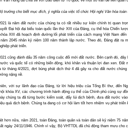
 Văn Hùng đã chia sẻ với Báo điện tử Tổ quốc về một số vấn đề liên quan đ
Bộ trưởng cho biết mục đích, ý nghĩa của việc tổ chức Hội nghị Văn hóa toà
21 là năm đất nước của chúng ta có rất nhiều sự kiện chính trị quan trọng
uyết Đại hội đại biểu toàn quốc lần thứ XIII của Đảng, cụ thể hóa Chiến lược 
khóa XIII đã hoạch định đường lối phát triển của cách mạng Việt Nam đế
 năm 2045 nhân kỷ niệm 100 năm thành lập nước. Theo đó, Đảng đặt ra mụ
ghiệp phát triển.
21 cũng đánh dấu 35 năm công cuộc đổi mới đất nước. Bên cạnh đó, đây là n
 nước và quốc tế có những biến động, khó khăn và thuận lợi đan xen. Đất 
à từ tháng 4/2021, đợt bùng phát dịch thứ 4 đã gây ra cho đất nước chúng 
ưởng nặng nề.
hiên, với sự lãnh đạo của Đảng, từ lời hiệu triệu của Tổng Bí thư, đến N
hội khóa XV, các chương trình hành động cụ thể của Chính phủ cùng sự đồn
ày chúng ta đã từng bước kiểm soát, đẩy lùi dịch bệnh, đưa đất nước vào g
iệu quả dịch bệnh. Chúng ta đang có cơ hội làm tốt hơn nhiệm vụ phát triển 
iệt hơn nữa, năm 2021, toàn Đảng, toàn quân và toàn dân sẽ kỷ niệm 75 nă
hất ngày 24/11/1946. Chính vì vậy, Bộ VHTTDL đã chủ động tham mưu cho 