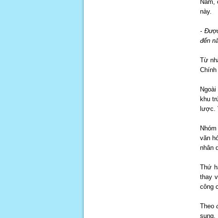
Nam, c
này.
- Được
đến nă
Từ nh
Chính
Ngoài 
khu tr
lược. 
Nhóm 
văn hó
nhân d
Thứ ha
thay 
công c
Theo đ
sung,