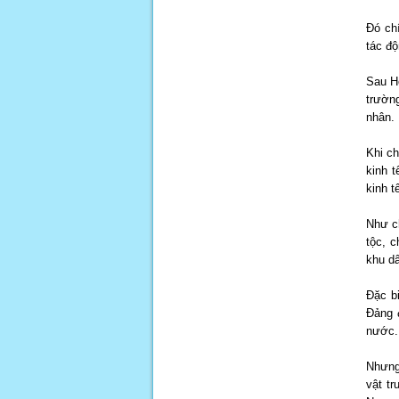
Đó chí
tác độ
Sau H
trườn
nhân.
Khi ch
kinh 
kinh t
Như c
tộc, c
khu dâ
Đặc bi
Đảng 
nước.
Nhưng 
vật t