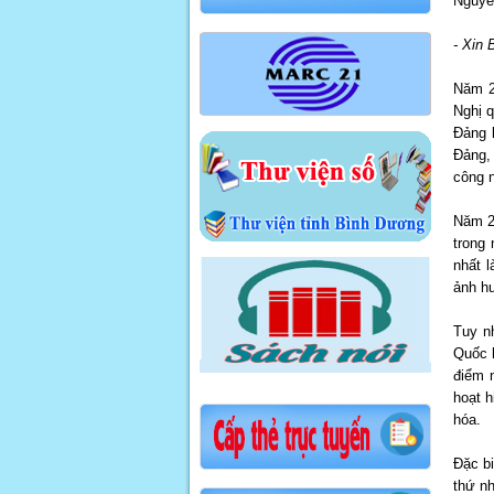
Nguyễn
- Xin 
Năm 20
Nghị q
Đảng 
Đảng,
công n
Năm 20
trong
nhất l
ảnh h
Tuy n
Quốc 
điểm n
hoạt h
hóa.
Đặc b
thứ n