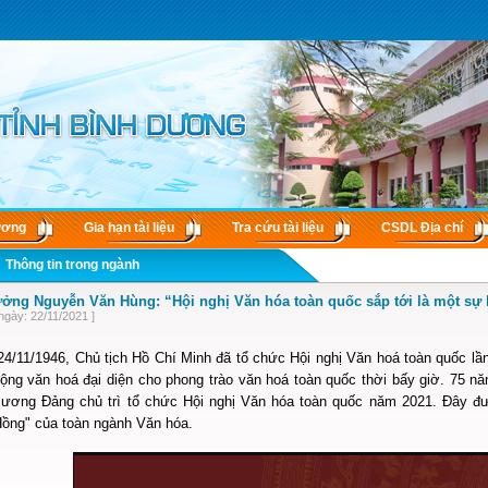
ương
Gia hạn tài liệu
Tra cứu tài liệu
CSDL Ðịa chí
Thông tin trong ngành
ưởng Nguyễn Văn Hùng: “Hội nghị Văn hóa toàn quốc sắp tới là một sự 
ngày: 22/11/2021 ]
24/11/1946, Chủ tịch Hồ Chí Minh đã tổ chức Hội nghị Văn hoá toàn quốc lầ
động văn hoá đại diện cho phong trào văn hoá toàn quốc thời bấy giờ. 75 n
 ương Đảng chủ trì tổ chức Hội nghị Văn hóa toàn quốc năm 2021. Đây đư
Hồng" của toàn ngành Văn hóa.