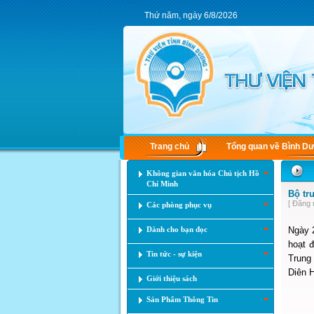
Thứ năm, ngày 6/8/2026
Trang chủ
Tổng quan về Bình D
Không gian văn hóa Chủ tịch Hồ
Chí Minh
Bộ tr
[ Đăng 
Các phòng phục vụ
Dành cho bạn đọc
Ngày 
hoạt 
Tin tức - sự kiện
Trung
Diên 
Giới thiệu sách
Sản Phẩm Thông Tin