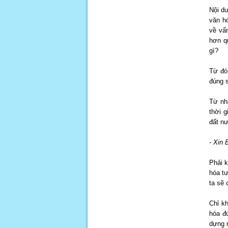
Nội du
văn hó
về vấ
hơn q
gì?
Từ đó
đúng 
Từ nh
thời g
đất nư
- Xin 
Phải k
hóa tư
ta sẽ 
Chỉ k
hóa đ
dựng n