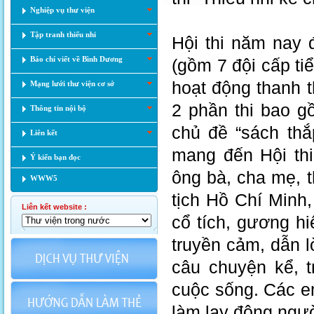
Nghiệp vụ thư viện
Tập tranh thiếu nhi
Hội thi năm nay 
Báo chí viết về Bình Dương
(gồm 7 đội cấp ti
hoạt động thanh th
Mạng lưới thư viện cơ sở
2 phần thi bao g
Thông tin nội bộ
chủ đề “sách thắ
Liên kết
mang đến Hội thi
Ý kiến bạn đọc
ông bà, cha mẹ, 
WWW5
tịch Hồ Chí Minh
Liên kết website :
cổ tích, gương hi
truyền cảm, dẫn l
câu chuyện kể, t
cuộc sống. Các e
làm lay động ngư