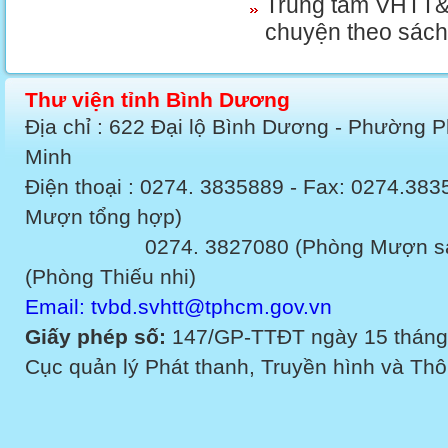
Trung tâm VHTT&T
chuyện theo sác
Thư viện tỉnh Bình Dương
Địa chỉ : 622 Đại lộ Bình Dương - Phường 
Minh
Điện thoại : 0274. 3835889 - Fax: 0274.3
Mượn tổng hợp)
0274. 3827080 (Phòng Mượn sách v
(Phòng Thiếu nhi)
Email: tvbd.svhtt@tphcm.gov.vn
Giấy phép số:
147/GP-TTĐT ngày 15 tháng
Cục quản lý Phát thanh, Truyền hình và Thôn