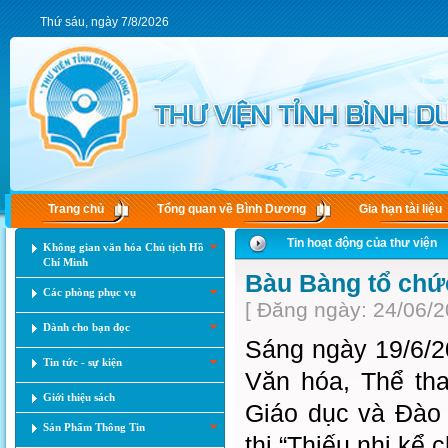
Thứ sáu, ngày 7/8/2026
Trang chủ
Tổng quan về Bình Dương
Gia hạn tài liệu
Tin hoạt động của thư viện
Không gian văn hóa Chủ tịch Hồ
Chí Minh
Bàu Bàng tổ chức
Các phòng phục vụ
[ Đăng ngày: 24/06/2
Dành cho bạn đọc
Sáng ngày 19/6/2
Tin tức - sự kiện
Văn hóa, Thể th
Giới thiệu sách
Giáo dục và Đào
Sản Phẩm Thông Tin
thi “Thiếu nhi kể 