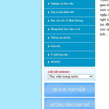
Trước 
Nghiệp vụ thư viện
giao k
xem x
Tập tranh thiếu nhi
ngập ú
nghị 
Báo chí viết về Bình Dương
tục đ
Mạng lưới thư viện cơ sở
vực n
ánh...
Thông tin nội bộ
Liên kết
Ý kiến bạn đọc
WWW5
Liên kết website :