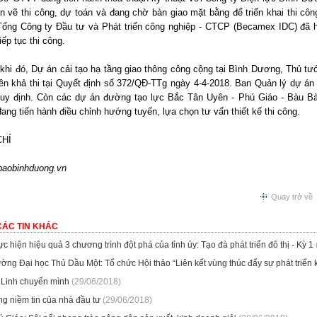
ản vẽ thi công, dự toán và đang chờ bàn giao mặt bằng để triển khai thi c
Tổng Công ty Đầu tư và Phát triển công nghiệp - CTCP (Becamex IDC) đã 
iếp tục thi công.
 khi đó, Dự án cải tạo hạ tầng giao thông công cộng tại Bình Dương, Thủ t
ền khả thi tại Quyết định số 372/QĐ-TTg ngày 4-4-2018. Ban Quản lý dự án 
quy định. Còn các dự án đường tạo lực Bắc Tân Uyên - Phú Giáo - Bàu B
ang tiến hành điều chỉnh hướng tuyến, lựa chọn tư vấn thiết kế thi công.
CHÍ
baobinhduong.vn
Quay trở về
CÁC TIN KHÁC
c hiện hiệu quả 3 chương trình đột phá của tỉnh ủy: Tạo đà phát triển đô thị - Kỳ 1
ờng Đại học Thủ Dầu Một: Tổ chức Hội thảo “Liên kết vùng thúc đẩy sự phát triển
 Linh chuyển mình
(29/06/2018)
ng niềm tin của nhà đầu tư
(29/06/2018)