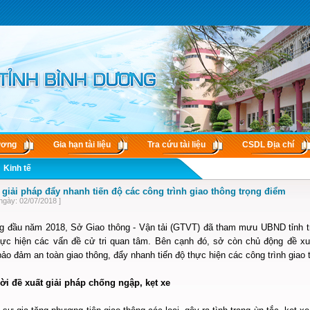
ương
Gia hạn tài liệu
Tra cứu tài liệu
CSDL Ðịa chí
Kinh tế
 giải pháp đẩy nhanh tiến độ các công trình giao thông trọng điểm
ngày: 02/07/2018 ]
g đầu năm 2018, Sở Giao thông - Vận tải (GTVT) đã tham mưu UBND tỉnh trả 
hực hiện các vấn đề cử tri quan tâm. Bên cạnh đó, sở còn chủ động đề xu
ảo đảm an toàn giao thông, đẩy nhanh tiến độ thực hiện các công trình giao 
hời đề xuất giải pháp chống ngập, kẹt xe