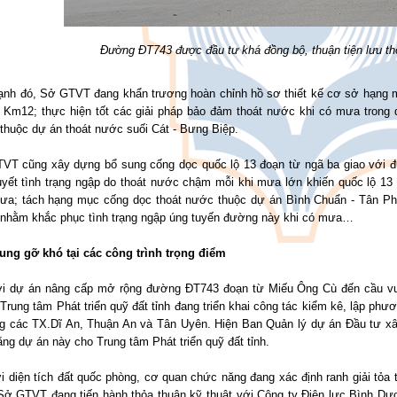
Đường ĐT743 được đầu tư khá đồng bộ, thuận tiện lưu t
ạnh đó, Sở GTVT đang khẩn trương hoàn chỉnh hồ sơ thiết kế cơ sở hạng
 Km12; thực hiện tốt các giải pháp bảo đảm thoát nước khi có mưa trong q
thuộc dự án thoát nước suối Cát - Bưng Biệp.
VT cũng xây dựng bổ sung cống dọc quốc lộ 13 đoạn từ ngã ba giao với
uyết tình trạng ngập do thoát nước chậm mỗi khi mưa lớn khiến quốc lộ 13 
ưa; tách hạng mục cống dọc thoát nước thuộc dự án Bình Chuẩn - Tân Phư
 nhằm khắc phục tình trạng ngập úng tuyến đường này khi có mưa…
rung gỡ khó tại các công trình trọng điểm
ới dự án nâng cấp mở rộng đường ĐT743 đoạn từ Miếu Ông Cù đến cầu v
Trung tâm Phát triển quỹ đất tỉnh đang triển khai công tác kiểm kê, lập phư
g các TX.Dĩ An, Thuận An và Tân Uyên. Hiện Ban Quản lý dự án Đầu tư xây
ng dự án này cho Trung tâm Phát triển quỹ đất tỉnh.
i diện tích đất quốc phòng, cơ quan chức năng đang xác định ranh giải tỏa t
 Sở GTVT đang tiến hành thỏa thuận kỹ thuật với Công ty Điện lực Bình Dư