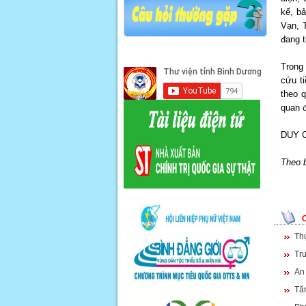
kế, b
Vạn, 
đang t
Trong
cứu ti
theo 
quan đ
DUY 
Theo 
Thự
Trư
An
Tă