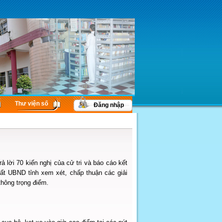
Thư viện số
Đăng nhập
lời 70 kiến nghị của cử tri và báo cáo kết
ất UBND tỉnh xem xét, chấp thuận các giải
thông trọng điểm.