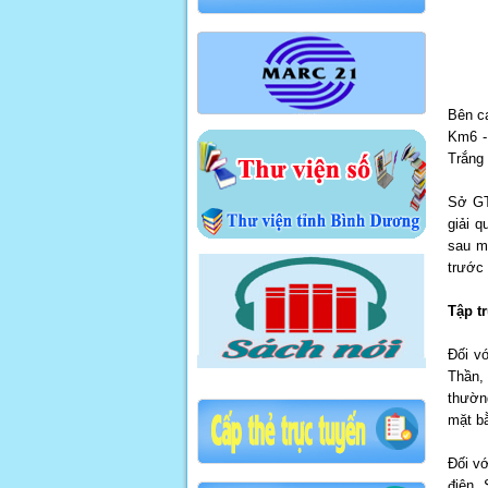
Bên c
Km6 -
Trắng 
Sở GT
giải q
sau m
trước
Tập t
Đối v
Thần, 
thườn
mặt bằ
Đối vớ
điện,