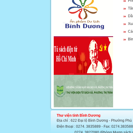
Phú
Tăn
Dầu
Xu
Các
Bì
Thư viện tỉnh Bình Dương
Địa chỉ : 622 Đại lộ Bình Dương - Phường Phú
Điện thoại : 0274. 3835889 - Fax: 0274.383
0274. 3827080 (Phòng Mượn sách văn họ