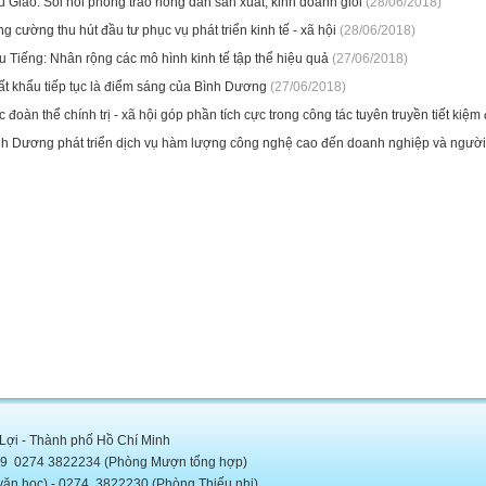
 Giáo: Sôi nổi phong trào nông dân sản xuất, kinh doanh giỏi
(28/06/2018)
g cường thu hút đầu tư phục vụ phát triển kinh tế - xã hội
(28/06/2018)
 Tiếng: Nhân rộng các mô hình kinh tế tập thể hiệu quả
(27/06/2018)
ất khẩu tiếp tục là điểm sáng của Bình Dương
(27/06/2018)
 đoàn thể chính trị - xã hội góp phần tích cực trong công tác tuyên truyền tiết kiệm
nh Dương phát triển dịch vụ hàm lượng công nghệ cao đến doanh nghiệp và ngườ
 Lợi - Thành phố Hồ Chí Minh
5889 0274 3822234 (Phòng Mượn tổng hợp)
c) - 0274. 3822230 (Phòng Thiếu nhi)