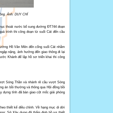
hông. Ảnh: DUY CHÍ
 mục thoát nước bổ sung đường ĐT744 đoạn
uá trình thi công đoạn từ suối Cát đến cầu
 đường Hồ Văn Mên đến cống suối Cát nhằm
ngập nặng, ảnh hưởng đến giao thông đi lại
ớc Khánh để lập hồ sơ triển khai thi công
ượt Sóng Thần và nhánh rẽ cầu vượt Sóng
ơng án bồi thường và thông qua Hội đồng bồi
 dựng tỉnh đã bàn giao cột mốc giải phóng
heo thiết kế điều chỉnh. Về hạng mục di dời
ơng; Sở Xây dựng đã thẩm định hồ sơ thiết