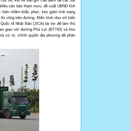
 cục bộ, kẹt xe vào giờ cao điểm tại các nút
 nhiều văn bản tham mưu, đề xuất UBND tỉnh
c hiện nhằm khắc phục, kéo giảm tình trạng
 thi công trên đường. Điển hình như sở kiến
Quốc tế Nhật Bản (JICA) tài trợ để làm thủ
ạn giao với đường Phú Lợi (ĐT743) và khu
mà cử tri, chính quyền địa phương đã phản