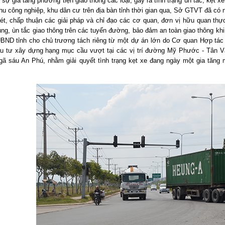
sự gia tăng phương tiện giao thông các loại, gây ra tình trạng ùn tắc, kẹt xe
hu công nghiệp, khu dân cư trên địa bàn tỉnh thời gian qua, Sở GTVT đã có
ét, chấp thuận các giải pháp và chỉ đạo các cơ quan, đơn vị hữu quan thự
ng, ùn tắc giao thông trên các tuyến đường, bảo đảm an toàn giao thông khi
UBND tỉnh cho chủ trương tách riêng từ một dự án lớn do Cơ quan Hợp tác 
ầu tư xây dựng hạng mục cầu vượt tại các vị trí đường Mỹ Phước - Tân V
gã sáu An Phú, nhằm giải quyết tình trạng kẹt xe đang ngày một gia tăng 