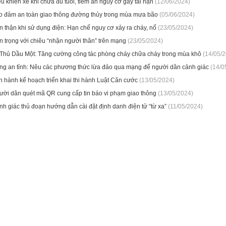
u khiển xe khi chưa đủ tuổi, tiềm ẩn nguy cơ gây tai nạn
(12/06/2024)
o đảm an toàn giao thông đường thủy trong mùa mưa bão
(05/06/2024)
 thận khi sử dụng điện: Hạn chế nguy cơ xảy ra cháy, nổ
(23/05/2024)
n trọng với chiêu “nhận người thân” trên mạng
(23/05/2024)
.Thủ Dầu Một: Tăng cường công tác phòng cháy chữa cháy trong mùa khô
(14/05/2
ng an tỉnh: Nêu các phương thức lừa đảo qua mạng để người dân cảnh giác
(14/0
n hành kế hoạch triển khai thi hành Luật Căn cước
(13/05/2024)
ười dân quét mã QR cung cấp tin báo vi phạm giao thông
(13/05/2024)
h giác thủ đoạn hướng dẫn cài đặt định danh điện tử “từ xa”
(11/05/2024)