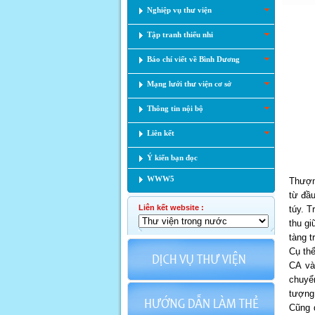
Nghiệp vụ thư viện
Tập tranh thiếu nhi
Báo chí viết về Bình Dương
Mạng lưới thư viện cơ sở
Thông tin nội bộ
Liên kết
Ý kiến bạn đọc
WWW5
Thượn
từ đầ
Liên kết website :
túy. T
thu gi
tàng t
Cụ th
CA và
chuyể
tượng.
Cũng 