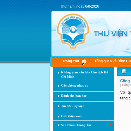
Thứ năm, ngày 6/8/2026
Trang chủ
Tổng quan về Bình D
Không gian văn hóa Chủ tịch Hồ
Chí Minh
Công 
[ Đăng 
Các phòng phục vụ
Với qu
Dành cho bạn đọc
tăng c
Tin tức - sự kiện
Giới thiệu sách
Sản Phẩm Thông Tin