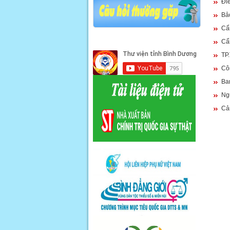
Điề
Bả
Cẩn
Cẩ
TP
Cô
Ba
Ng
Cản