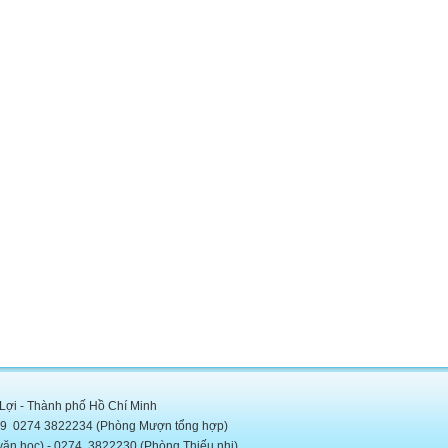
 Lợi - Thành phố Hồ Chí Minh
5889 0274 3822234 (Phòng Mượn tổng hợp)
c) - 0274. 3822230 (Phòng Thiếu nhi)