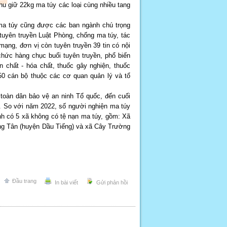
u giữ 22kg ma túy các loại cùng nhiều tang
 ma túy cũng được các ban ngành chú trọng
tuyên truyền Luật Phòng, chống ma túy, tác
mạng, đơn vị còn tuyên truyền 39 tin có nội
hức hàng chục buổi tuyên truyền, phổ biến
n chất - hóa chất, thuốc gây nghiện, thuốc
50 cán bộ thuộc các cơ quan quản lý và tổ
toàn dân bảo vệ an ninh Tổ quốc, đến cuối
. So với năm 2022, số người nghiện ma túy
ỉnh có 5 xã không có tệ nạn ma túy, gồm: Xã
ng Tân (huyện Dầu Tiếng) và xã Cây Trường
Đầu trang
In bài viết
Gửi phản hồi