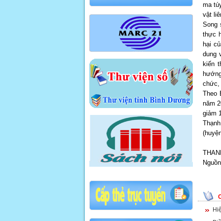
ma túy
vật li
Song 
thực 
hại củ
dung 
kiến 
hướng
chức, 
Theo 
năm 2
giảm 1
Thạnh
(huyệ
THAN
Nguồn 
Hi