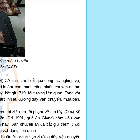
 đến một chuyên
Ảnh: CABD
 CA tỉnh, cho biết qua công tác nghiệp vụ,
 đã khám phá thành công nhiều chuyên án ma
, bắt giữ 719 đối tượng liên quan. Tang vật
t đứt” nhiều đường dây vận chuyển, mua bán,
h sát điều tra tội phạm về ma túy (C04) Bộ
yền (SN 1991, quê An Giang) cầm đầu vận
 này, Ban chuyên án đã bắt giữ thêm 3 đối
 vật dụng liên quan.
P.Thuận An đánh sập đường dây vận chuyển