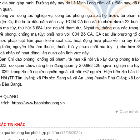
 địa bàn giáp ranh. Đường dây này do Lê Minh Long cầm đầu. Đến nay, đã th
ên quan.
song với công tác nghiệp vụ, công tác phòng ngừa xã hội trước tội phạm
hiện. Cụ thể là từ đầu năm đến nay, PC04 CA tỉnh đã tổ chức được 22 buổi 
a ma túy, thu hút 3.684 lượt người tham dự. Ngoài ra, thông qua các trang 
về phòng, chống ma túy; phối hợp với C04 Bộ CA, CA các địa phương tổ c
thức pháp luật liên quan kiểm soát các hoạt động hợp pháp về ma túy (tiề
 thần, nguyên liệu làm thuốc, thuốc thú y chứa chất ma túy…) cho hơn 3
cá nhân có hoạt động liên quan đến lĩnh vực này.
Ban Chỉ đạo phòng, chống tội phạm, tệ nạn xã hội và xây dựng phong trào 
023, cơ quan chức năng tỉnh đang quản lý 2.089/3.128 người nghiện ma túy
.039, trong đó số người nghiện ngoài xã hội 762 người. Hiện trên địa bàn t
 Hội (TP.Tân Uyên); xã Phước Sang và xã An Long (huyện Phú Giáo); xã Lo
n Bàu Bàng).
H QUANG
trích: https://www.baobinhduong.vn
Quay trở về
CÁC TIN KHÁC
ệu quả từ công tác phối hợp phá án
(13/06/2024)