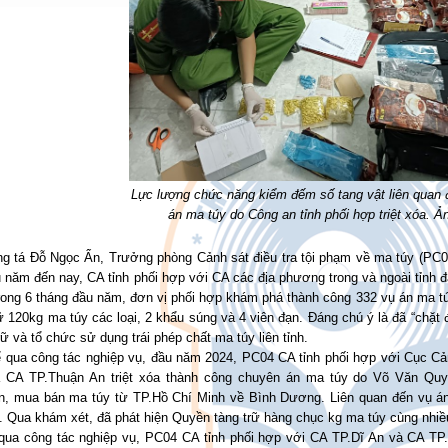
Lực lượng chức năng kiểm đếm số tang vật liên quan
án ma túy do Công an tỉnh phối hợp triệt xóa. 
g tá Đỗ Ngọc Ẩn, Trưởng phòng Cảnh sát điều tra tội phạm về ma túy (PC04)
u năm đến nay, CA tỉnh phối hợp với CA các địa phương trong và ngoài tỉnh
rong 6 tháng đầu năm, đơn vị phối hợp khám phá thành công 332 vụ án ma túy
ữ 120kg ma túy các loại, 2 khẩu súng và 4 viên đạn. Đáng chú ý là đã “chặ
rữ và tổ chức sử dụng trái phép chất ma túy liên tỉnh.
ể qua công tác nghiệp vụ, đầu năm 2024, PC04 CA tỉnh phối hợp với Cục Cản
 CA TP.Thuận An triệt xóa thành công chuyên án ma túy do Võ Văn Qu
n, mua bán ma túy từ TP.Hồ Chí Minh về Bình Dương. Liên quan đến vụ án
 Qua khám xét, đã phát hiện Quyền tàng trữ hàng chục kg ma túy cùng nhiều
qua công tác nghiệp vụ, PC04 CA tỉnh phối hợp với CA TP.Dĩ An và CA T