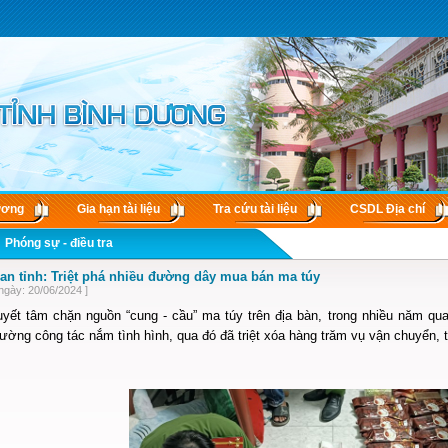
ương
Gia hạn tài liệu
Tra cứu tài liệu
CSDL Ðịa chí
Phóng sự - điều tra
an tỉnh: Triệt phá nhiều đường dây mua bán ma túy
ngày: 20/06/2024 ]
yết tâm chặn nguồn “cung - cầu” ma túy trên địa bàn, trong nhiều năm qua,
ường công tác nắm tình hình, qua đó đã triệt xóa hàng trăm vụ vận chuyển, t