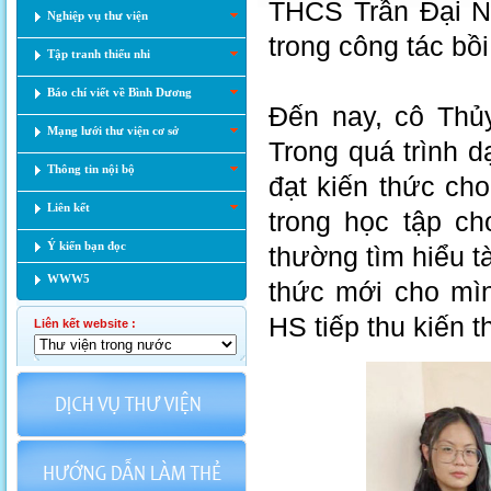
THCS Trần Đại Ng
Nghiệp vụ thư viện
trong công tác bồ
Tập tranh thiếu nhi
Báo chí viết về Bình Dương
Đến nay, cô Thủ
Mạng lưới thư viện cơ sở
Trong quá trình d
Thông tin nội bộ
đạt kiến thức cho
Liên kết
trong học tập c
Ý kiến bạn đọc
thường tìm hiểu t
WWW5
thức mới cho mìn
HS tiếp thu kiến 
Liên kết website :