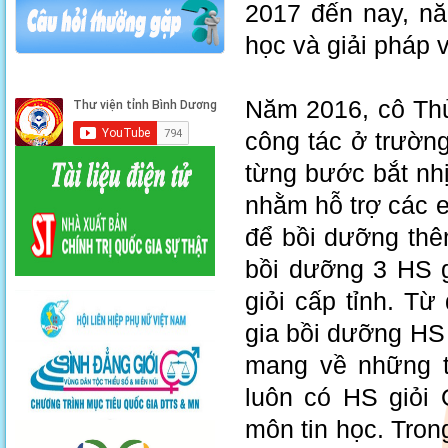
2017 đến nay, nă
học và giải pháp
Năm 2016, cô Th
công tác ở trườn
từng bước bắt nh
nhằm hỗ trợ các e
để bồi dưỡng thê
bồi dưỡng 3 HS g
giỏi cấp tỉnh. T
gia bồi dưỡng HS 
mang về những t
luôn có HS giỏi 
môn tin học. Tro