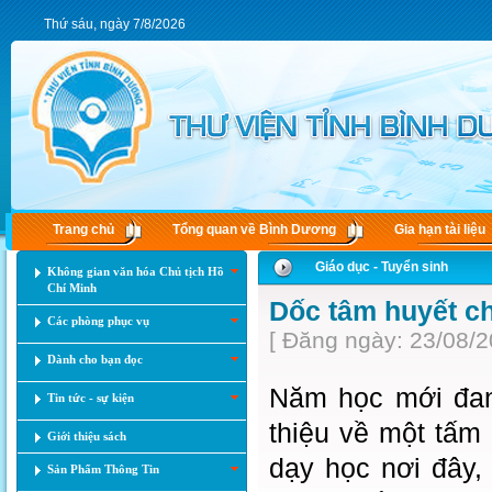
Thứ sáu, ngày 7/8/2026
Trang chủ
Tổng quan về Bình Dương
Gia hạn tài liệu
Giáo dục - Tuyển sinh
Không gian văn hóa Chủ tịch Hồ
Chí Minh
Dốc tâm huyết c
Các phòng phục vụ
[ Đăng ngày: 23/08/2
Dành cho bạn đọc
Năm học mới đan
Tin tức - sự kiện
thiệu về một tấm
Giới thiệu sách
dạy học nơi đây,
Sản Phẩm Thông Tin