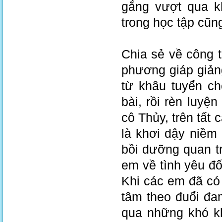
gắng vượt qua k
trong học tập cũng
Chia sẻ về công 
phương giáp giản
từ khâu tuyển c
bài, rồi rèn luyệ
cô Thủy, trên tất
là khơi dậy niềm
bồi dưỡng quan t
em về tình yêu đố
Khi các em đã có
tâm theo đuổi đa
qua những khó kh