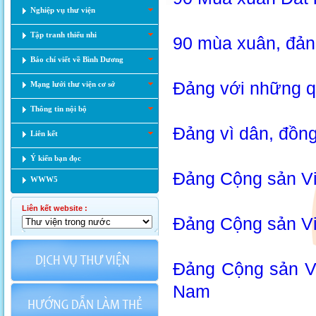
Nghiệp vụ thư viện
Tập tranh thiếu nhi
90 mùa xuân, đảng
Báo chí viết về Bình Dương
Đảng với những q
Mạng lưới thư viện cơ sở
Thông tin nội bộ
Đảng vì dân, đồn
Liên kết
Ý kiến bạn đọc
Đảng Cộng sản Vi
WWW5
Liên kết website :
Đảng Cộng sản Việ
Đảng Cộng sản Vi
Nam