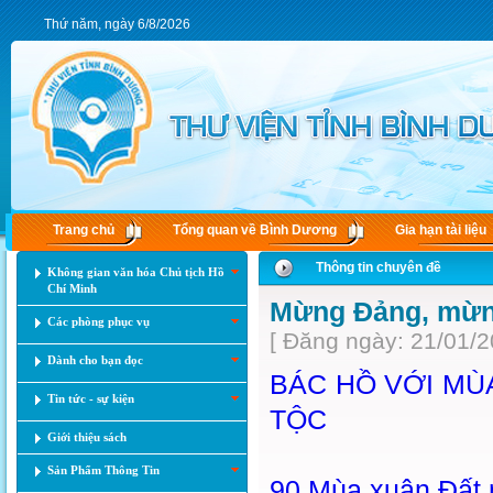
Thứ năm, ngày 6/8/2026
Trang chủ
Tổng quan về Bình Dương
Gia hạn tài liệu
Thông tin chuyên đề
Không gian văn hóa Chủ tịch Hồ
Chí Minh
Mừng Đảng, mừn
Các phòng phục vụ
[ Đăng ngày: 21/01/2
Dành cho bạn đọc
BÁC HỒ VỚI MÙ
Tin tức - sự kiện
TỘC
Giới thiệu sách
Sản Phẩm Thông Tin
90 Mùa xuân Đất 