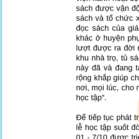
sách được vận độ
sách và tổ chức x
đọc sách của giá
khác ở huyện ph
lượt được ra đời n
khu nhà trọ, tủ
này đã và đang t
rộng khắp giúp c
nơi, mọi lúc, cho 
học tập”.
Để tiếp tục phát t
lễ học tập suốt đ
01 - 7/10 được tr