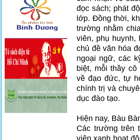
đọc sách; phát độ
lớp. Đồng thời, k
trường nhằm chia 
viên, phụ huynh,
chủ đề văn hóa đọ
ngoại ngữ, các k
biệt, mỗi thầy c
về đạo đức, tự h
chính trị và chu
dục đào tạo.
Hiện nay, Bàu Bà
Các trường trên
viện xanh hoạt độ