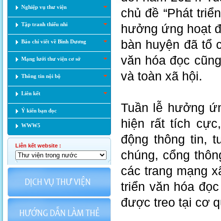
Nghiệp vụ thư viện
chủ đề “Phát triể
Tập tranh thiếu nhi
hưởng ứng hoạt độ
bàn huyện đã tổ
Báo chí viết về Bình Dương
văn hóa đọc cũng
Mạng lưới thư viện cơ sở
và toàn xã hội.
Thông tin nội bộ
Liên kết
Tuần lễ hưởng ứn
Ý kiến bạn đọc
hiện rất tích cự
WWW5
động thông tin, t
Liên kết website :
chúng, cổng thông
các trang mạng xã
triển văn hóa đọc
được treo tại cơ 