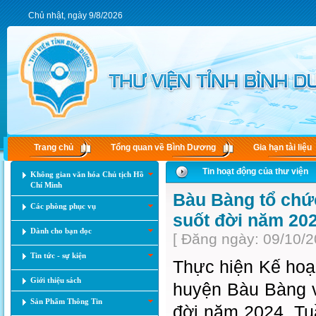
Chủ nhật, ngày 9/8/2026
Trang chủ
Tổng quan về Bình Dương
Gia hạn tài liệu
Tin hoạt động của thư viện
Không gian văn hóa Chủ tịch Hồ
Chí Minh
Bàu Bàng tổ chứ
Các phòng phục vụ
suốt đời năm 20
Dành cho bạn đọc
[ Đăng ngày: 09/10/2
Tin tức - sự kiện
Thực hiện Kế h
Giới thiệu sách
huyện Bàu Bàng vê
Sản Phẩm Thông Tin
đời năm 2024. Tu