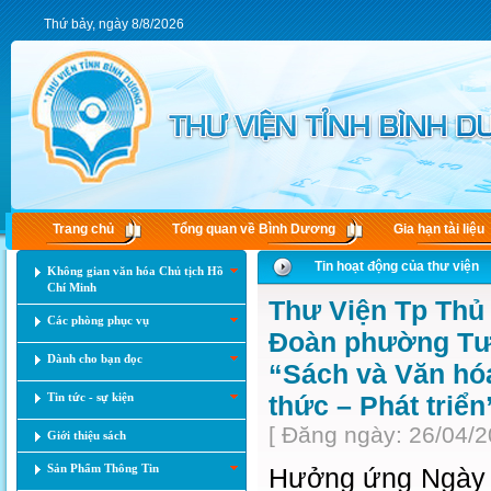
Thứ bảy, ngày 8/8/2026
Trang chủ
Tổng quan về Bình Dương
Gia hạn tài liệu
Tin hoạt động của thư viện
Không gian văn hóa Chủ tịch Hồ
Chí Minh
Thư Viện Tp Thủ
Các phòng phục vụ
Đoàn phường Tươ
Dành cho bạn đọc
“Sách và Văn hó
Tin tức - sự kiện
thức – Phát triển
[ Đăng ngày: 26/04/2
Giới thiệu sách
Sản Phẩm Thông Tin
Hưởng ứng Ngày s