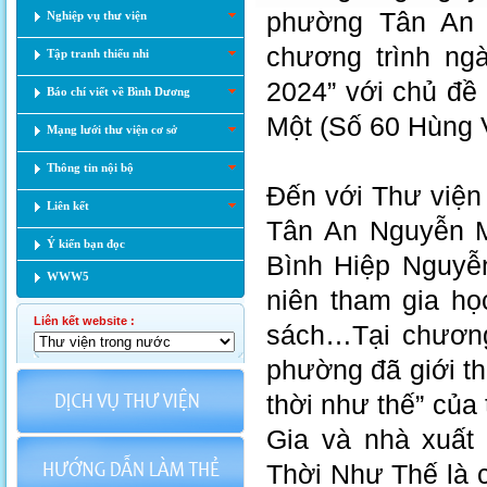
phường Tân An 
Nghiệp vụ thư viện
chương trình ng
Tập tranh thiếu nhi
2024” với chủ đề 
Báo chí viết về Bình Dương
Một (Số 60 Hùng
Mạng lưới thư viện cơ sở
Thông tin nội bộ
Đến với Thư việ
Liên kết
Tân An Nguyễn 
Ý kiến bạn đọc
Bình Hiệp Nguyễn
WWW5
niên tham gia họ
Liên kết website :
sách…Tại chương
phường đã giới t
thời như thế” của
Gia và nhà xuất
Thời Như Thế là 