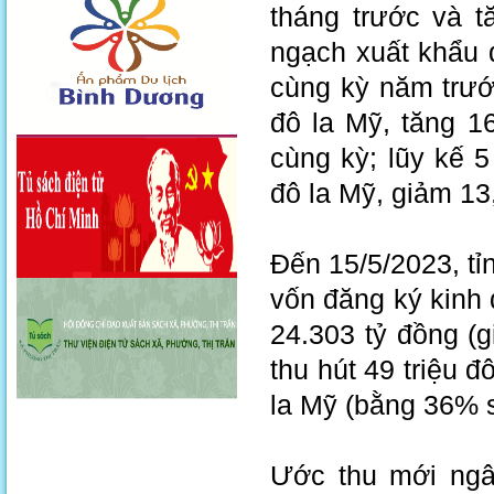
tháng trước và t
ngạch xuất khẩu đ
cùng kỳ năm trướ
đô la Mỹ, tăng 1
cùng kỳ; lũy kế 5
đô la Mỹ, giảm 13
Đến 15/5/2023, tỉ
vốn đăng ký kinh 
24.303 tỷ đồng (g
thu hút 49 triệu đ
la Mỹ (bằng 36% so
Ước thu mới ngân