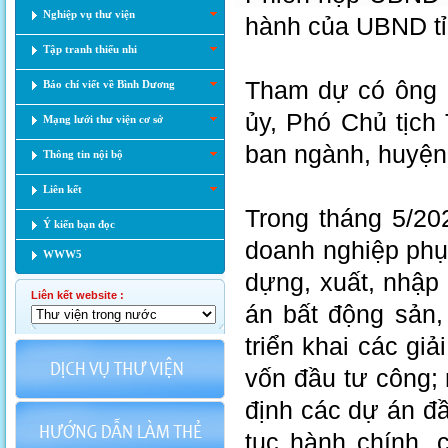
Nghiệp vụ thư viện
hành của UBND tỉn
Tập tranh thiếu nhi
​Tham dự có ông
Báo chí viết về Bình Dương
ủy, Phó Chủ tịch
Mạng lưới thư viện cơ sở
ban ngành, huyện,
Thông tin nội bộ
Liên kết
Trong tháng 5/202
Ý kiến bạn đọc
doanh nghiệp phục
WWW5
dựng, xuất, nhập
Liên kết website :
án bất động sản,
triển khai các gi
vốn đầu tư công; 
định các dự án đầ
tục hành chính, 