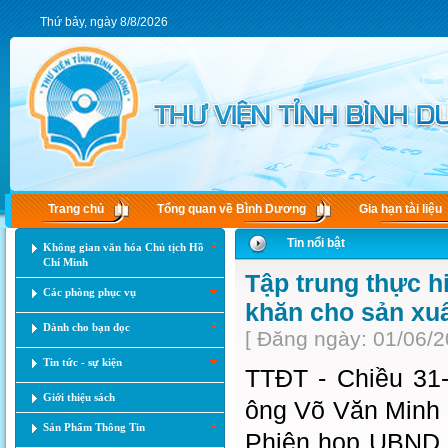
Thứ bảy, ngày 8/8/2026
Trang chủ
Tổng quan về Bình Dương
Gia hạn tài liệu
Tin nổi bật
Không gian văn hóa Chủ tịch Hồ
Chí Minh
Tập trung thực hi
Các phòng phục vụ
khăn cho sản xuấ
Dành cho bạn đọc
[ Đăng ngày: 01/06/2
Tin tức - sự kiện
TTĐT - ​Chiều 31
Giới thiệu sách
ông Võ Văn Minh -
Sản Phẩm Thông Tin
Phiên họp UBND t