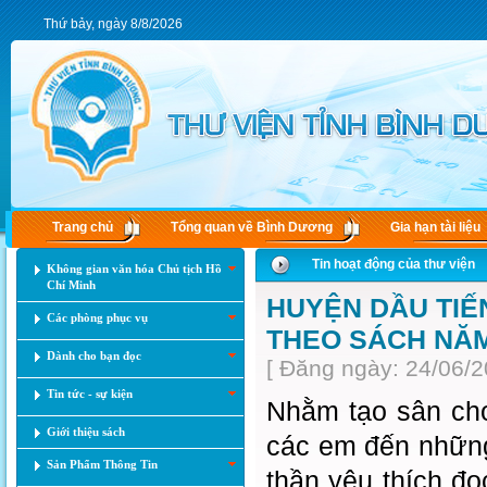
Thứ bảy, ngày 8/8/2026
Trang chủ
Tổng quan về Bình Dương
Gia hạn tài liệu
Tin hoạt động của thư viện
Không gian văn hóa Chủ tịch Hồ
Chí Minh
HUYỆN DẦU TIẾ
Các phòng phục vụ
THEO SÁCH NĂM
Dành cho bạn đọc
[ Đăng ngày: 24/06/2
Tin tức - sự kiện
Nhằm tạo sân chơ
Giới thiệu sách
các em đến những h
Sản Phẩm Thông Tin
thần yêu thích đọ