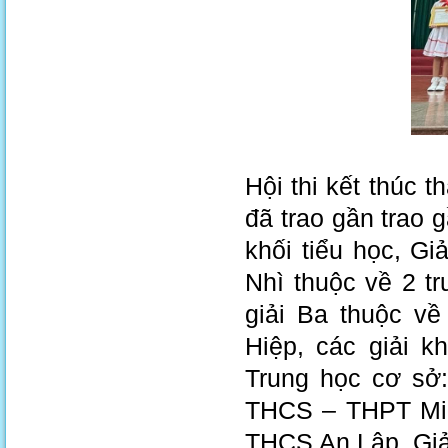
Hội thi kết thúc t
đã trao gần trao 
khối tiểu học, Gi
Nhì thuộc về 2 t
giải Ba thuộc về
Hiệp, các giải k
Trung học cơ sở:
THCS – THPT Min
THCS An Lập. Giải