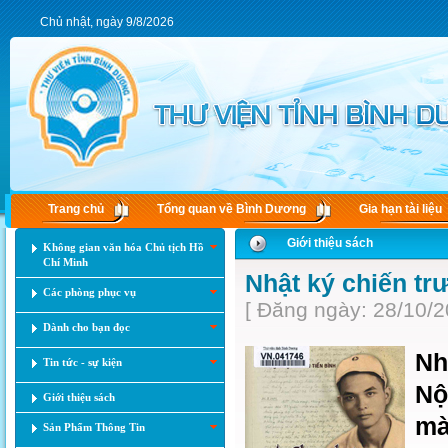
Chủ nhật, ngày 9/8/2026
Trang chủ
Tổng quan về Bình Dương
Gia hạn tài liệu
Giới thiệu sách
Không gian văn hóa Chủ tịch Hồ
Chí Minh
Nhật ký chiến tr
Các phòng phục vụ
[ Đăng ngày: 28/10/2
Dành cho bạn đọc
Nh
Tin tức - sự kiện
Nộ
Giới thiệu sách
mà
Sản Phẩm Thông Tin