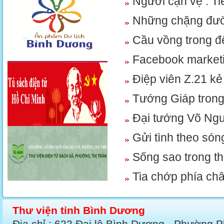
Người cận vệ : Ti
Những chặng đườ
Cầu vồng trong 
Facebook marketi
Điệp viên Z.21 kẻ
Tướng Giáp trong
Đại tướng Võ Nguy
Gửi tình theo són
Sống sao trong th
Tia chớp phía châ
Thư viện tỉnh Bình Dương
Địa chỉ : 622 Đại lộ Bình Dương - Phường 