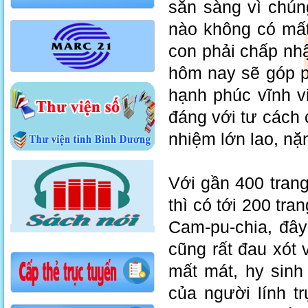
sẵn sàng vì chún
nào không có mất
con phải chấp nh
hôm nay sẽ góp p
hạnh phúc vĩnh v
đáng với tư cách 
nhiệm lớn lao, n
Với gần 400 tran
thì có tới 200 tra
Cam-pu-chia, đây
cũng rất đau xót
mất mát, hy sinh
của người lính t