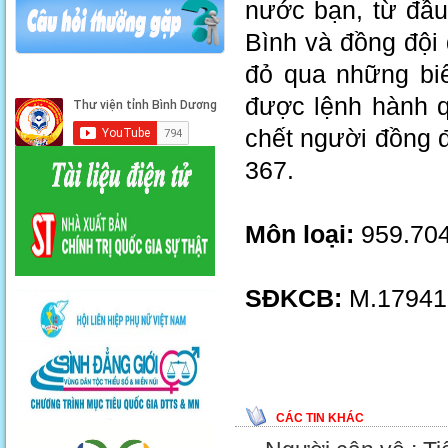
nước bạn, từ đầu
Bình và đồng đội 
đỏ qua những biể
được lệnh hành q
chết người đồng 
367.
Môn loại:
959.704
SĐKCB:
M.179415
CÁC TIN KHÁC