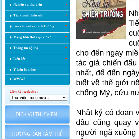
Nghiệp vụ thư viện
Nh
Tập tranh thiếu nhi
Ti
Báo chí viết về Bình Dương
cu
Mạng lưới thư viện cơ sở
cu
Thông tin nội bộ
cho đến ngày miề
Liên kết
tác giả chiến đấu 
Ý kiến bạn đọc
nhất, để đến ngày
WWW5
biết về thế giới 
chống Mỹ, cứu n
Liên kết website :
Nhật ký có đoạn v
đầu cũng quay v
người ngã xuống 