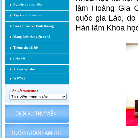
Nghiệp vụ thư viện
lâm Hoàng Gia C
Tập tranh thiếu nhi
quốc gia Lào, d
Hàn lâm Khoa học
Báo chí viết về Bình Dương
Mạng lưới thư viện cơ sở
Thông tin nội bộ
Liên kết
Ý kiến bạn đọc
WWW5
Liên kết website :